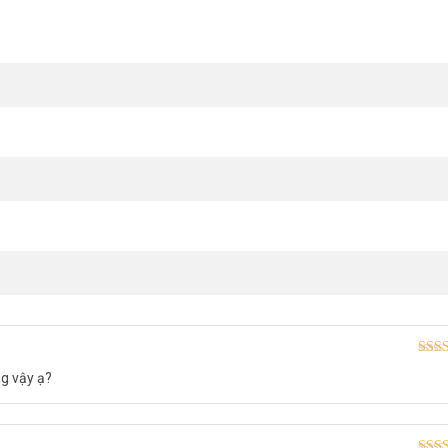
Được
g vậy ạ?
hạn