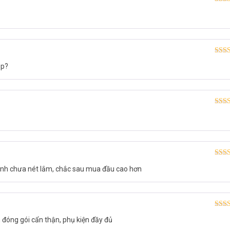
Được
hạn
Được
op?
hạn
Được
hạn
Được
nh chưa nét lắm, chắc sau mua đầu cao hơn
hạn
Được
óng gói cẩn thận, phụ kiện đầy đủ
hạn