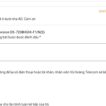
Được
il ở dưới nha AD. Cảm ơn
hạn
ikvision DS-7208HGHI-F1/N(S)
ng bắt buộc được đánh dấu
*
ng để lại số điện thoại hoặc lời nhắn, nhân viên Vũ Hoàng Telecom sẽ liê
y cho lần bình luận kế tiếp của tôi.