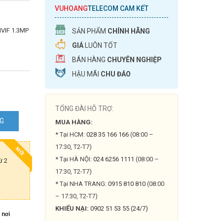
VUHOANG
TELECOM CAM KẾT
NVIF 1.3MP
SẢN PHẨM
CHÍNH HÃNG
GIÁ
LUÔN TỐT
BÁN HÀNG
CHUYÊN NGHIỆP
HẬU MÃI
CHU ĐÁO
TỔNG ĐÀI HỖ TRỢ:
NG
MUA HÀNG:
* Tại HCM:
028 35 166 166
(08:00 –
-
17:30, T2-T7)
MỚI
* Tại HÀ NỘI:
024 6256 1111
(08:00 –
ừ 2
17:30, T2-T7)
* Tại NHA TRANG:
0915 810 810
(08:00
– 17:30, T2-T7)
KHIẾU NẠI:
0902 51 53 55 (24/7)
 nơi