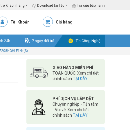
trợ khách hàng
Download tài liệu
Tra cứu bảo hành
Tài Khoản
Giỏ hàng
nh 24h
7 ngày đổi trả
Tin Công Nghệ
-7208HGHI-F1/N(S)
-
GIAO HÀNG MIỄN PHÍ
TOÀN QUỐC. Xem chi tiết
chính sách
TẠI ĐÂY
PHÍ DỊCH VỤ LẮP ĐẶT
Chuyên nghiệp - Tận tâm
- Vui vẻ. Xem chi tiết
chính sách
TẠI ĐÂY