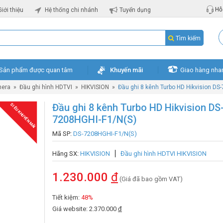
Hỗ 
Giới thiệu
Hệ thống chi nhánh
Tuyển dụng
Tìm kiếm
Sản phẩm được quan tâm
Khuyến mãi
Giao hàng nha
mera
»
Đầu ghi hình HDTVI
»
HIKVISION
»
Đầu ghi 8 kênh Turbo HD Hikvision DS
Đầu ghi 8 kênh Turbo HD Hikvision DS
SIÊU KHUYẾN MÃI
7208HGHI-F1/N(S)
Mã SP:
DS-7208HGHI-F1/N(S)
Hãng SX:
HIKVISION
Đầu ghi hình HDTVI HIKVISION
1.230.000
đ
(Giá đã bao gồm VAT)
Tiết kiệm:
48%
Giá website: 2.370.000
đ