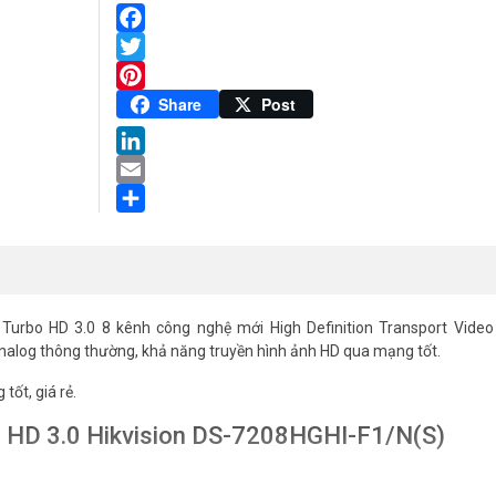
Facebook
Twitter
Pinterest
Share
Post
LinkedIn
Email
Share
Turbo HD 3.0 8 kênh công nghệ mới High Definition Transport Video 
analog thông thường, khả năng truyền hình ảnh HD qua mạng tốt.
tốt, giá rẻ.
bo HD 3.0 Hikvision DS-7208HGHI-F1/N(S)