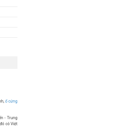
nh,
ổ cứng
ến - Trung
đó có Việt