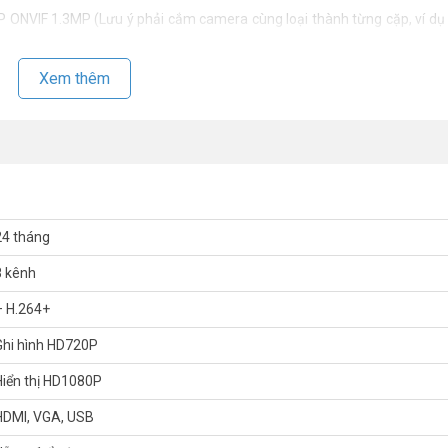
 ONVIF 1.3MP (Lưu ý phải cắm camera cùng loại thành từng cặp, ví dụ 
Xem thêm
 800m@1080P với cáp đồng RG6, 500m @ 720P; 400m@1080P với cáp UTP.
24 tháng
8 kênh
– H.264+
N(S) mới nhất, quý khách hàng vui lòng liên hệ HOTLINE
1900 9259
đ
Ghi hình HD720P
oangtelecom
nhé.
Hiển thị HD1080P
HDMI, VGA, USB