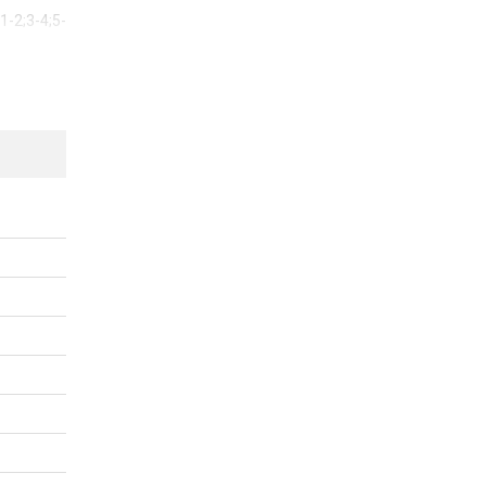
1-2;3-4;5-
ể được hỗ