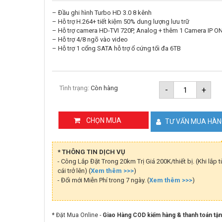
– Đầu ghi hình Turbo HD 3.0 8 kênh
– Hỗ trợ H.264+ tiết kiệm 50% dung lượng lưu trữ
– Hỗ trợ camera HD-TVI 720P, Analog + thêm 1 Camera IP O
– Hỗ trợ 4/8 ngõ vào video
– Hỗ trợ 1 cổng SATA hỗ trợ ổ cứng tối đa 6TB
Đầu
Tình trạng:
Còn hàng
-
+
ghi
8
kênh
Turbo
CHỌN MUA
TƯ VẤN MUA HÀ
HD
Hikvision
DS-
7208HGHI
* THÔNG TIN DỊCH VỤ
F1/N(S)
- Công Lắp Đặt Trong 20km Trị Giá 200K/thiết bị. (Khi lắp t
số
cái trở lên) (
Xem thêm >>>
)
lượng
- Đổi mới Miễn Phí trong 7 ngày. (
Xem thêm >>>
)
* Đặt Mua Online -
Giao Hàng COD kiểm hàng & thanh toán tận