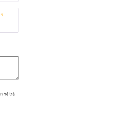
 xếp
g
5
5 sao
n hệ trả