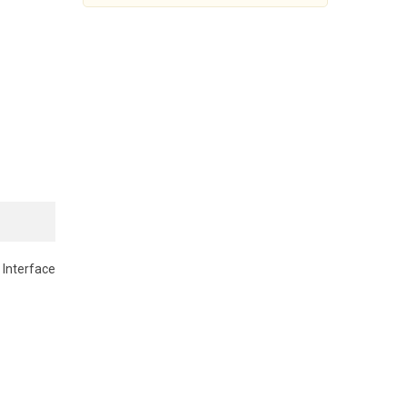
Interface
Đầu ghi 8 kênh Turbo HD
Hikvision DS-7208HGHI-
F1/N(S)
1.230.000đ
2.370.000đ
Mua Ngay