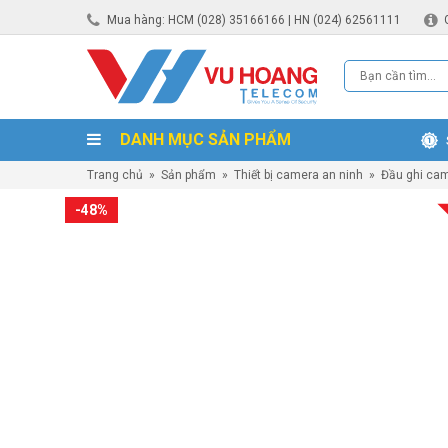
Mua hàng: HCM (028) 35166166 | HN (024) 62561111
DANH MỤC SẢN PHẨM
Trang chủ
»
Sản phẩm
»
Thiết bị camera an ninh
»
Đầu ghi ca
-48%