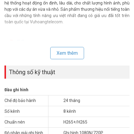
hệ thống hoạt động ổn định, lâu dài, cho chất lượng hình ảnh, phù
hợp với các dự án vừa và nhỏ. Sản phẩm thương hiệu nổi tiếng toàn
cầu với những tính năng ưu việt nhất đang có giá ưu đãi tốt trên
toàn quốc tại Vuhoangtelecom.
Xem thêm
Thông số kỹ thuật
Đầu ghi hình
Chế độ bảo hành
24 tháng
Số kênh
8 kênh
Chuẩn nén
H265+/H265
Vuhoangtelecom cam kết cung cấp
đầu ghi hình HDCVI DAHUA
giá
rẻ, chất lượng tốt nhất toàn quốc. Cùng với đội ngũ kỹ thuật và tư
Độ phân giải ghi hình
Ghi hình 1080N/720P