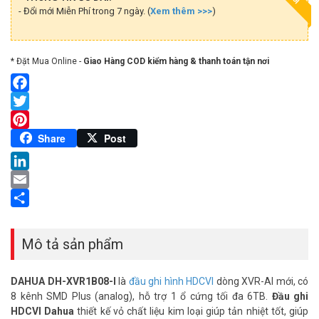
- Đổi mới Miễn Phí trong 7 ngày. (
Xem thêm >>>
)
* Đặt Mua Online -
Giao Hàng COD kiểm hàng & thanh toán tận nơi
Facebook
Twitter
Pinterest
Share
Post
LinkedIn
Email
Share
Mô tả sản phẩm
DAHUA DH-XVR1B08-I
là
đầu ghi hình HDCVI
dòng XVR-AI mới, có
8 kênh SMD Plus (analog), hỗ trợ 1 ổ cứng tối đa 6TB.
Đầu ghi
HDCVI Dahua
thiết kế vỏ chất liệu kim loại giúp tản nhiệt tốt, giúp