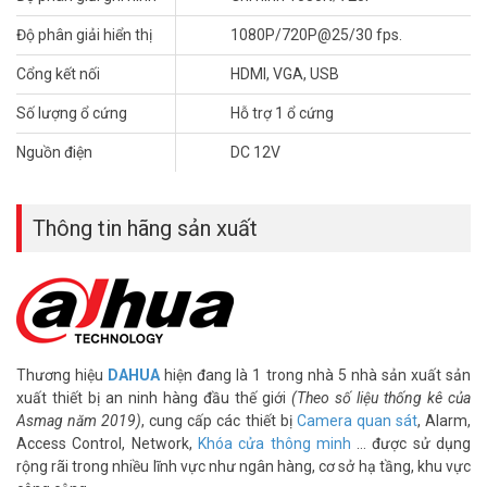
vấn bán hàng chuyên nghiệp sẽ mang tới cho quý khách những giải
Độ phân giải hiển thị
1080P/720P@25/30 fps.
pháp tối ưu nhất.
Cổng kết nối
HDMI, VGA, USB
*** Xem thêm:
Tủ rack đựng đầu ghi Onecam có gì nổi bật?
Số lượng ổ cứng
Hỗ trợ 1 ổ cứng
Thông số kỹ thuật đầu ghi HDCVI 8 kênh
DAHUA DH-XVR1B08-I
Nguồn điện
DC 12V
– Đầu ghi hình 8 kênh, hỗ trợ camera HDCVI/TVI/AHD/Analog/IP.
– Hỗ trợ chuẩn nén AI-Coding.
Thông tin hãng sản xuất
– Hỗ trợ tối đa 4 kênh SMD Plus (analog).
– Chuẩn nén hình ảnh H265+/H265 với hai luồng dữ liệu, độ phân
giải 1080P/720P@25/30 fps.
– Hỗ trợ ghi hình camera độ phân giải 1080N/720P(1 fps – 25 fps),
960H/D1/CIF (1 fps–25/30 fps), cổng ra tín hiệu video đồng thời
HDMI/VGA.
– Hỗ trợ kết nối nhiều nhãn hiệu camera IP(8+2), hỗ trợ lên đến
Thương hiệu
DAHUA
hiện đang là 1 trong nhà 5 nhà sản xuất sản
camera 6MP với chuẩn tương tích Onvif 16.12.
xuất thiết bị an ninh hàng đầu thế giới
(Theo số liệu thống kê của
– Hỗ trợ 1 ổ cứng tối đa 6TB.
Asmag năm 2019)
, cung cấp các thiết bị
Camera quan sát
, Alarm,
– Hỗ trợ 2 cổng usb 2.0, 1 cổng mạng RJ45(100Mbps), hỗ trợ điều
Access Control, Network,
Khóa cửa thông minh
… được sử dụng
kiển quay quét 3D thông minh với giao thức Dahua.
rộng rãi trong nhiều lĩnh vực như ngân hàng, cơ sở hạ tầng, khu vực
– Hỗ trợ xem lại và trực tiếp qua mạng máy tính thiết bị di động.