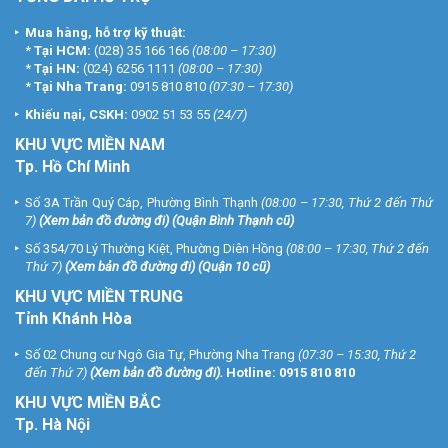
Mua hàng, hỗ trợ kỹ thuật:
*
Tại HCM:
(028) 35 166 166
(08:00 – 17:30)
*
Tại HN:
(024) 6256 1111
(08:00 – 17:30)
*
Tại Nha Trang:
0915 810 810
(07:30 – 17:30)
Khiếu nại, CSKH:
0902 51 53 55
(24/7)
KHU
VỰC MIỀN NAM
Tp. Hồ Chí Minh
Số 3A Trần Quý Cáp, Phường Bình Thạnh
(08:00 – 17:30, Thứ 2 đến Thứ
7)
(
Xem bản đồ đường đi
) (Quận Bình Thạnh cũ)
Số 354/70 Lý Thường Kiệt, Phường Diên Hồng
(08:00 – 17:30, Thứ 2 đến
Thứ 7)
(
Xem bản đồ đường đi
) (Quận 10 cũ)
KHU VỰC MIỀN TRUNG
Tỉnh Khánh Hòa
Số 02 Chung cư Ngô Gia Tự, Phường Nha Trang
(07:30 – 15:30, Thứ 2
đến Thứ 7)
(
Xem bản đồ đường đi
).
Hotline:
0915 810 810
KHU VỰC MIỀN BẮC
Tp. Hà Nội