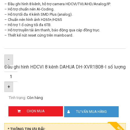
– Đầu ghi hình 8 kênh, hỗ trợ camera HDCVI/TVI/AHD/Analog/IP.
– Hỗ trợ chuẩn nén AI-Coding.
– Hỗ trợ tối đa 4 kênh SMD Plus (analog).
– Chuẩn nén hình ảnh H265+/H265
– Hỗ trợ 1 ổ cứng tối đa 6TB.
– Hỗ trợ truyền tải âm thanh, báo động qua cáp đồng trục.
– Thiết kế nút reset cứng trên mainboard.
-
Đầu ghi hình HDCVI 8 kênh DAHUA DH-XVR1B08-I số lượng
+
Tình trạng:
Còn hàng
CHỌN MUA
TƯ VẤN MUA HÀNG
MỚI
* THÔNG TIN ƯU ĐÃI: