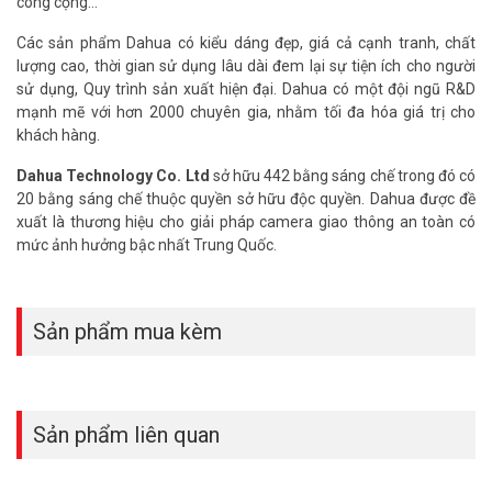
công cộng…
– Hỗ trợ cấu hình thông minh qua P2P.
– Hỗ trợ 1 cổng audio vào ra hỗ trợ đàm thoại hai chiều, quản lý
Các sản phẩm Dahua có kiểu dáng đẹp, giá cả cạnh tranh, chất
đồng thời 128 tài khoản kết nối.
lượng cao, thời gian sử dụng lâu dài đem lại sự tiện ích cho người
– Hỗ trợ truyền tải âm thanh, báo động qua cáp đồng trục.
sử dụng, Quy trình sản xuất hiện đại. Dahua có một đội ngũ R&D
– Thiết kế nút reset cứng trên mainboard.
mạnh mẽ với hơn 2000 chuyên gia, nhằm tối đa hóa giá trị cho
– Sản xuất tại Trung Quốc.
khách hàng.
– Bảo hành: 24 tháng
Dahua Technology Co. Ltd
sở hữu 442 bằng sáng chế trong đó có
>>> Xem thêm:
Đầu ghi camera
chính hãng, chất lượng tốt,
20 bằng sáng chế thuộc quyền sở hữu độc quyền. Dahua được đề
giá rẻ.
xuất là thương hiệu cho giải pháp camera giao thông an toàn có
mức ảnh hưởng bậc nhất Trung Quốc.
Đặt mua hàng Online ngay hôm nay để được hỗ trợ giá tốt nhất.
Tham khảo thêm thông tin tại
Facebook Vuhoangtelecom
nhé.
Sản phẩm mua kèm
Sản phẩm liên quan