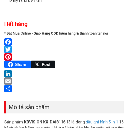
– Hỗ trợ 1 SATA x 16TB
Hết hàng
* Đặt Mua Online -
Giao Hàng COD kiểm hàng & thanh toán tận nơi
Facebook
Twitter
Pinterest
Share
Post
LinkedIn
Email
Share
Mô tả sản phẩm
Sản phẩm
KBVISION KX-DAi8116H3
là dòng
đầu ghi hình 5 in 1
16
kênh chính hãng, cao cấp. Hỗ trợ Nhận diện khuôn mặt, hỗ trợ tìm