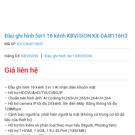
Đầu ghi hình 5in1 16 kênh KBVISION KX-DAi8116H3
Mã SP:
KX-DAi8116H3
Hãng SX:
KBVISION
Đầu ghi hình 5in1 KBVISION
Giá liên hệ
– Đầu ghi hình 16 kênh 5 in 1 AI nhận diện khuôn mặt
– Hỗ trợ HDCVI/AHD/TVI/CVBS/IP
– Chuẩn nén hình ảnh: AI Coding/H.265+/H.265/H.264+/H.264
– Hỗ trợ camera IP tối đa 24 kênh, lên đến 6Mp. Băng thông tối đa
128Mbps
– Cảnh báo người lạ: phát hiện người lạ mặt (không có trong cơ sở dữ
liệu của thiết bị)
– Hỗ trợ tìm kiếm và phân loại theo mục tiêu (Người, Phương tiện)
– Hỗ trợ 1 HDMI, 1 VGA, 1 RJ-45 Port (1000 MB)