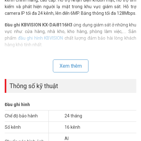
kiếm và phát hiện người lạ mặt trong khu vực giám sát. Hỗ trợ
camera IP tối đa 24 kênh, lên đến 6MP. Băng thông tối đa 128Mbps.
Đầu ghi KBVISION KX-DAi8116H3
ứng dụng giám sát ở những khu
vực như: cửa hàng, nhà kho, kho hàng, phòng làm việc,…. Sản
phẩm
đầu ghi hình KBVISION
chất lượng đảm bảo hài lòng khách
hàng khó tính nhất.
Thông số kỹ thuật đầu ghi hình 5in1 16
kênh KBVISION KX-DAi8116H3
Xem thêm
– Đầu ghi hình 16 kênh 5 in 1 AI nhận diện khuôn mặt
– Hỗ trợ HDCVI/AHD/TVI/CVBS/IP
Thông số kỹ thuật
– Ghi hình: Main stream: Tất cả các kênh: 5M-N (1 fps–10 fps); 4M-
N/1080P (1 fps–15 fps); 1080N/720P/960H/D1/CIF (1 fps–25/30
fps); Sub stream: D1/CIF (1 fps–15 fps)
Đầu ghi hình
– Chuẩn nén hình ảnh: AI Coding/H.265+/H.265/H.264+/H.264
– Hỗ trợ camera IP tối đa 24 kênh, lên đến 6Mp. Băng thông tối đa
Chế độ bảo hành
24 tháng
128Mbps
Số kênh
16 kênh
– Playback 1/4/9/16 kênh cùng lúc (1/4/9 khi bật chức năng thông
minh)
AI