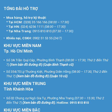
TỔNG ĐÀI HỖ TRỢ
Mua hàng, hỗ trợ kỹ thuật:
*
Tại HCM:
(028) 35 166 166
(08:00 – 17:30)
*
Tại HN:
(024) 6256 1111
(08:00 – 17:30)
*
Tại Nha Trang:
0915 810 810
(07:30 – 17:30)
Khiếu nại, CSKH:
0902 51 53 55
(24/7)
KHU
VỰC MIỀN NAM
Tp. Hồ Chí Minh
Số 3A Trần Quý Cáp, Phường Bình Thạnh
(08:00 – 17:30, Thứ 2 đến Thứ
7)
(
Xem bản đồ đường đi
) (Quận Bình Thạnh cũ)
Số 354/70 Lý Thường Kiệt, Phường Diên Hồng
(08:00 – 17:30, Thứ 2 đến
Thứ 7)
(
Xem bản đồ đường đi
) (Quận 10 cũ)
KHU VỰC MIỀN TRUNG
Tỉnh Khánh Hòa
Số 02 Chung cư Ngô Gia Tự, Phường Nha Trang
(07:30 – 15:30, Thứ 2
đến Thứ 7)
(
Xem bản đồ đường đi
).
Hotline:
0915 810 810
KHU VỰC MIỀN BẮC