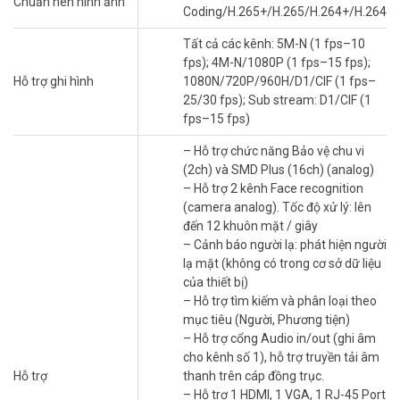
– Hỗ trợ chức năng Bảo vệ chu vi (2ch) và SMD Plus (16ch)
Chuẩn nén hình ảnh
Coding/H.265+/H.265/H.264+/H.264
(analog)
– Hỗ trợ 2 kênh Face recognition (camera analog). Tốc độ xử lý: lên
Tất cả các kênh: 5M-N (1 fps–10
đến 12 khuôn mặt / giây
fps); 4M-N/1080P (1 fps–15 fps);
– Cảnh báo người lạ: phát hiện người lạ mặt (không có trong cơ sở
Hỗ trợ ghi hình
1080N/720P/960H/D1/CIF (1 fps–
dữ liệu của thiết bị)
25/30 fps); Sub stream: D1/CIF (1
– Hỗ trợ tìm kiếm và phân loại theo mục tiêu (Người, Phương tiện)
fps–15 fps)
– Hỗ trợ cổng Audio in/out (ghi âm cho kênh số 1), hỗ trợ truyền tải
âm thanh trên cáp đồng trục.
– Hỗ trợ chức năng Bảo vệ chu vi
– Hỗ trợ 1 HDMI, 1 VGA, 1 RJ-45 Port (1000 MB)
(2ch) và SMD Plus (16ch) (analog)
– Hỗ trợ 1 SATA x 16TB
– Hỗ trợ 2 kênh Face recognition
– Hỗ trợ 128 user truy cập cùng lúc thích hợp cho những dự án như
(camera analog). Tốc độ xử lý: lên
trường học, trường mầm non…
đến 12 khuôn mặt / giây
– Hỗ trợ kết nối với camera cũa các hãng khác như: Arecont Vision,
– Cảnh báo người lạ: phát hiện người
AXIS, Bosch, Brickcom, Canon, CP Plus, Dynacolor, Honeywell,
lạ mặt (không có trong cơ sở dữ liệu
Panasonic, Pelco, Samsung, Sanyo, Sony, Videosec, Vivotek,…
của thiết bị)
– Xuất xứ thương hiệu: Mỹ.
– Hỗ trợ tìm kiếm và phân loại theo
– Bảo hành: 24 tháng
mục tiêu (Người, Phương tiện)
– Hỗ trợ cổng Audio in/out (ghi âm
Vuhoangtelecom cam kết cung cấp đầu ghi hình KBVISION giá rẻ,
cho kênh số 1), hỗ trợ truyền tải âm
chất lượng tốt nhất toàn quốc. Cùng với đội ngũ kỹ thuật và tư vấn
Hỗ trợ
thanh trên cáp đồng trục.
bán hàng chuyên nghiệp sẽ mang tới cho quý khách những giải
– Hỗ trợ 1 HDMI, 1 VGA, 1 RJ-45 Port