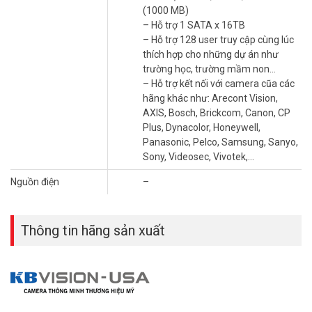
pháp tối ưu nhất.
(1000 MB)
– Hỗ trợ 1 SATA x 16TB
Đặt hàng ngay KBVISION KX-DAi8116H3 mới nhất, xin vui lòng liên
– Hỗ trợ 128 user truy cập cùng lúc
hệ HOTLINE
1900.9259
để được hỗ trợ chu đáo. Tham khảo thêm
thích hợp cho những dự án như
hình ảnh tại
Facebook Vuhoangtelecom
nhé.
trường học, trường mầm non…
– Hỗ trợ kết nối với camera cũa các
hãng khác như: Arecont Vision,
AXIS, Bosch, Brickcom, Canon, CP
Plus, Dynacolor, Honeywell,
Panasonic, Pelco, Samsung, Sanyo,
Sony, Videosec, Vivotek,…
Nguồn điện
–
Thông tin hãng sản xuất