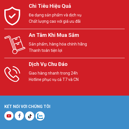
Chi Tiêu Hiệu Quả
Đa dạng sản phẩm và dịch vụ
Chất lượng cao với giá ưu đãi
An Tâm Khi Mua Sắm
Sản phẩm, hàng hóa chính hãng
Thanh toán tiện lợi
Dịch Vụ Chu Đáo
Giao hàng nhanh trong 24h
Hotline phục vụ cả T7 và CN
KẾT NỐI VỚI CHÚNG TÔI