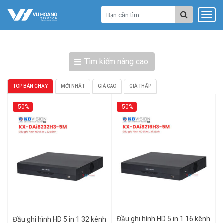
Tìm kiếm nâng cao
TOP BÁN CHẠY
MỚI NHẤT
GIÁ CAO
GIÁ THẤP
-50%
-50%
Đầu ghi hình HD 5 in 1 16 kênh
Đầu ghi hình HD 5 in 1 32 kênh