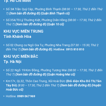
Tp. Hồ Chí Minh
Số 3A Trần Quý Cáp, Phường Bình Thạnh
(08:00 – 17:30, Thứ 2 đến Thứ
7)
(
Xem bản đồ đường đi
) (Quận Bình Thạnh cũ)
Số 354/70 Lý Thường Kiệt, Phường Diên Hồng
(08:00 – 17:30, Thứ 2 đến
Thứ 7)
(
Xem bản đồ đường đi
) (Quận 10 cũ)
KHU VỰC MIỀN TRUNG
Tỉnh Khánh Hòa
Số 02 Chung cư Ngô Gia Tự, Phường Nha Trang
(07:30 – 15:30, Thứ 2
đến Thứ 7)
(
Xem bản đồ đường đi
).
Hotline:
0915 810 810
KHU VỰC MIỀN BẮC
Tp. Hà Nội
Số 22 Ngõ 19 Kim Đồng, Phường Tương Mai
(08:00 – 17:30, Thứ 2 đến
Thứ 7)
(
Xem bản đồ đường đi
) (Quận Hoàng Mai cũ)
Km17+, QL32, Thôn Cao Trung, Xã Hoài Đức
(Đối diện Khu Đô Thị Tân
Tây Đô)
(8:00 – 17:30, Thứ 2 đến Thứ 7)
(
Xem bản đồ đường đi
) (Huyện
Hoài Đức cũ)
Hotline:
0989 067 969