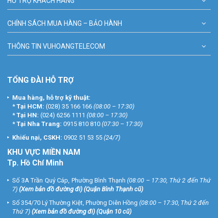
HỖ TRỢ KHÁCH HÀNG
CHÍNH SÁCH MUA HÀNG – BẢO HÀNH
THÔNG TIN VUHOANGTELECOM
TỔNG ĐÀI HỖ TRỢ
Mua hàng, hỗ trợ kỹ thuật:
*
Tại HCM:
(028) 35 166 166
(08:00 – 17:30)
*
Tại HN:
(024) 6256 1111
(08:00 – 17:30)
*
Tại Nha Trang:
0915 810 810
(07:30 – 17:30)
Khiếu nại, CSKH:
0902 51 53 55
(24/7)
KHU
VỰC MIỀN NAM
Tp. Hồ Chí Minh
Số 3A Trần Quý Cáp, Phường Bình Thạnh
(08:00 – 17:30, Thứ 2 đến Thứ
7)
(
Xem bản đồ đường đi
) (Quận Bình Thạnh cũ)
Số 354/70 Lý Thường Kiệt, Phường Diên Hồng
(08:00 – 17:30, Thứ 2 đến
Thứ 7)
(
Xem bản đồ đường đi
) (Quận 10 cũ)