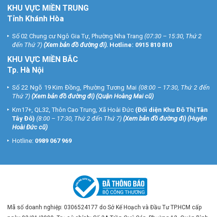
KHU VỰC MIỀN TRUNG
Tỉnh Khánh Hòa
Số 02 Chung cư Ngô Gia Tự, Phường Nha Trang
(07:30 – 15:30, Thứ 2
đến Thứ 7)
(
Xem bản đồ đường đi
).
Hotline:
0915 810 810
KHU VỰC MIỀN BẮC
Tp. Hà Nội
Số 22 Ngõ 19 Kim Đồng, Phường Tương Mai
(08:00 – 17:30, Thứ 2 đến
Thứ 7)
(
Xem bản đồ đường đi
) (Quận Hoàng Mai cũ)
Km17+, QL32, Thôn Cao Trung, Xã Hoài Đức
(Đối diện Khu Đô Thị Tân
Tây Đô)
(8:00 – 17:30, Thứ 2 đến Thứ 7)
(
Xem bản đồ đường đi
) (Huyện
Hoài Đức cũ)
Hotline:
0989 067 969
Mã số doanh nghiệp: 0306524177 do Sở Kế Hoạch và Đầu Tư TP.HCM cấp