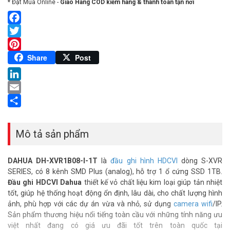
* Đặt Mua Online -
Giao Hàng COD kiểm hàng & thanh toán tận nơi
Facebook
Twitter
Pinterest
Share
Post
LinkedIn
Email
Share
Mô tả sản phẩm
DAHUA DH-XVR1B08-I-1T
là
đầu ghi hình HDCVI
dòng S-XVR
SERIES, có 8 kênh SMD Plus (analog), hỗ trợ 1 ổ cứng SSD 1TB.
Đầu ghi HDCVI Dahua
thiết kế vỏ chất liệu kim loại giúp tản nhiệt
tốt, giúp hệ thống hoạt động ổn định, lâu dài, cho chất lượng hình
ảnh, phù hợp với các dự án vừa và nhỏ, sử dụng
camera wifi
/IP.
Sản phẩm thương hiệu nổi tiếng toàn cầu với những tính năng ưu
việt nhất đang có giá ưu đãi tốt trên toàn quốc tại