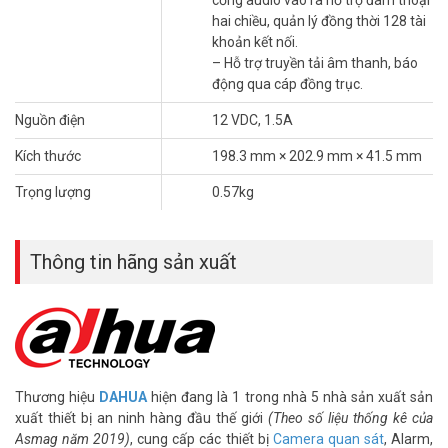
cổng audio vào ra hỗ trợ đàm thoại
hai chiều, quản lý đồng thời 128 tài
khoản kết nối.
– Hỗ trợ truyền tải âm thanh, báo
động qua cáp đồng trục.
Nguồn điện
12 VDC, 1.5A
Kích thước
198.3 mm × 202.9 mm × 41.5 mm
Trọng lượng
0.57kg
Thông tin hãng sản xuất
Thương hiệu
DAHUA
hiện đang là 1 trong nhà 5 nhà sản xuất sản
xuất thiết bị an ninh hàng đầu thế giới
(Theo số liệu thống kê của
Asmag năm 2019)
, cung cấp các thiết bị
Camera quan sát
, Alarm,