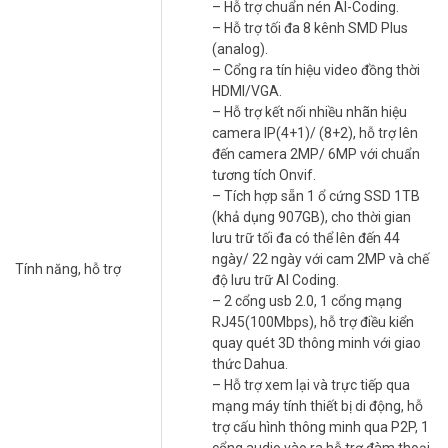
– Hỗ trợ chuẩn nén AI-Coding.
thoại hai chiều, quản lý đồng thời 128 tài khoản kết nối.
– Hỗ trợ tối đa 8 kênh SMD Plus
– Hỗ trợ truyền tải âm thanh, báo động qua cáp đồng trục.
(analog).
– Nguồn cấp: 12 VDC, 1.5A
– Cổng ra tín hiệu video đồng thời
– Công suất: <7W - Kích thước: 198.3 mm × 202.9 mm × 41.5 mm -
HDMI/VGA.
Trọng lượng: 0.57 kg - Sản xuất tại Trung Quốc. - Bảo hành: 24
– Hỗ trợ kết nối nhiều nhãn hiệu
tháng
camera IP(4+1)/ (8+2), hỗ trợ lên
đến camera 2MP/ 6MP với chuẩn
>>> Xem thêm:
Đầu ghi ip camera
chính hãng, chất lượng
tương tích Onvif.
tốt, giá rẻ.
– Tích hợp sẵn 1 ổ cứng SSD 1TB
(khả dụng 907GB), cho thời gian
Đặt mua hàng Online ngay hôm nay để được hỗ trợ giá tốt nhất.
lưu trữ tối đa có thể lên đến 44
Tham khảo thêm thông tin tại
Facebook Vuhoangtelecom
nhé.
ngày/ 22 ngày với cam 2MP và chế
Tính năng, hỗ trợ
độ lưu trữ AI Coding.
– 2 cổng usb 2.0, 1 cổng mạng
RJ45(100Mbps), hỗ trợ điều kiển
quay quét 3D thông minh với giao
thức Dahua.
– Hỗ trợ xem lại và trực tiếp qua
mạng máy tính thiết bị di động, hỗ
trợ cấu hình thông minh qua P2P, 1