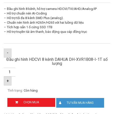
– Đầu ghi hình 8 kênh, hỗ trợ camera HDCVI/TVI/AHD/Analog/IP
– Hỗ trợ chuẩn nén AI-Coding
– Hỗ trợ tối đa 8 kênh SMD Plus (analog).
– Chuẩn nén hình ảnh H265+/H265 với hai luồng dữ liệu
– Tích hợp sẵn 1 ổ cứng SSD 1TB
– Hỗ trợ truyền tải âm thanh, báo động qua cáp đồng trục
-
Đầu ghi hình HDCVI 8 kênh DAHUA DH-XVR1B08-I-1T số
lượng
+
Tình trạng:
Còn hàng
CHỌN MUA
TƯ VẤN MUA HÀNG