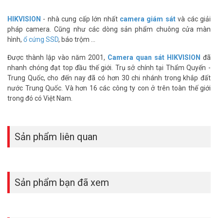
Thông số kỹ thuật đầu ghi hình IP 16 kênh
HIKVISION DS-7616NXI-K1
HIKVISION
- nhà cung cấp lớn nhất
camera giám sát
và các giải
pháp camera. Cũng như các dòng sản phẩm chuông cửa màn
– Đầu ghi hình NVR 8 kênh – 1 ổ cứng
hình,
ổ cứng SSD
, báo trộm ...
– Chuẩn nén H.265+/H.265/H.264+/H.264
– Hỗ trợ độ phân giải ghi hình lên đến 12MP
Được thành lập vào năm 2001,
Camera quan sát HIKVISION
đã
– Băng thông đầu vào 160Mbps
nhanh chóng đạt top đầu thế giới. Trụ sở chính tại Thẩm Quyến -
– Băng thông đầu ra 80Mbps
Trung Quốc, cho đến nay đã có hơn 30 chi nhánh trong khắp đất
– Cổng ra HDMI độ phân giải 4K (3840 × 2160)/30 Hz, Cổng ra VGA
nước Trung Quốc. Và hơn 16 các công ty con ở trên toàn thế giới
độ phân giải 1920 × 1080/60 Hz
trong đó có Việt Nam.
– Hỗ trợ 1 ổ cứng, dung lượng tối đa mỗi ổ 10TB
– Hỗ trợ 1 kênh chụp hình khuôn mặt, 4 kênh nhận diện khuôn mặt
– Hỗ trợ 16 thư viện ảnh, tối đa 20,000 ảnh khuôn mặt
Sản phẩm liên quan
– Hỗ trợ 8 kênh phân biệt chuyển động người/phương tiện
– Nguồn cấp: 12 VDC, 1.5 A
– Công suất: ≤ 10 W
– Kích thước: 320 mm × 240 mm × 48 mm
– Trọng lượng” <1kg
Sản phẩm bạn đã xem
– Xuất xứ: Trung Quốc.
– Bảo hành: 24 tháng.