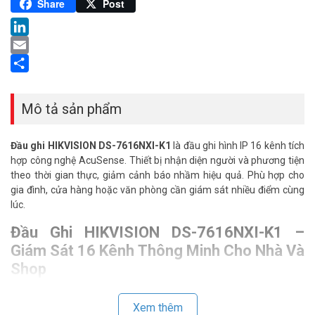
Pinterest
Share
Post
LinkedIn
Email
Share
Mô tả sản phẩm
Đầu ghi HIKVISION DS-7616NXI-K1
là đầu ghi hình IP 16 kênh tích
hợp công nghệ AcuSense. Thiết bị nhận diện người và phương tiện
theo thời gian thực, giảm cảnh báo nhầm hiệu quả. Phù hợp cho
gia đình, cửa hàng hoặc văn phòng cần giám sát nhiều điểm cùng
lúc.
Đầu Ghi HIKVISION DS-7616NXI-K1 –
Giám Sát 16 Kênh Thông Minh Cho Nhà Và
Shop
Nhiều gia đình và chủ shop hiện nay cần một hệ thống camera
đáng tin cậy.
Đầu ghi HIKVISION
DS-7616NXI-K1 đáp ứng điều đó với
Xem thêm