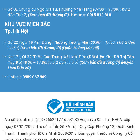
Số 02 Chung cư Ngô Gia Tự, Phường Nha Trang
(07:30 – 17:30, Thứ 2
đến Thứ 7)
(
Xem bản đồ đường đi
).
Hotline:
0915 810 810
KHU VỰC MIỀN BẮC
Tp. Hà Nội
Số 22 Ngõ 19 Kim Đồng, Phường Tương Mai
(08:00 – 17:30, Thứ 2 đến
Thứ 7)
(
Xem bản đồ đường đi
) (Quận Hoàng Mai cũ)
Km17+, QL32, Thôn Cao Trung, Xã Hoài Đức
(Đối diện Khu Đô Thị Tân
Tây Đô)
(8:00 – 17:30, Thứ 2 đến Thứ 7)
(
Xem bản đồ đường đi
) (Huyện
Hoài Đức cũ)
Hotline:
0989 067 969
Mã số doanh nghiệp: 0306524177 do Sở Kế Hoạch và Đầu Tư TP.HCM cấp
ngày 02/01/2009. Trụ sở chính: Số 3A Trần Quý Cáp, Phường 12, Quận Bình
Thạnh, Thành phố Hồ Chí Minh 2008-2018. Bản quyền thuộc về Công Ty Cổ