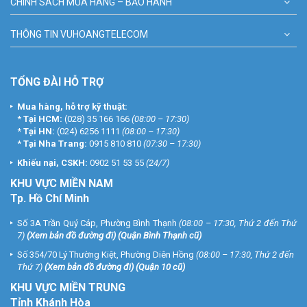
CHÍNH SÁCH MUA HÀNG – BẢO HÀNH
THÔNG TIN VUHOANGTELECOM
TỔNG ĐÀI HỖ TRỢ
Mua hàng, hỗ trợ kỹ thuật:
*
Tại HCM:
(028) 35 166 166
(08:00 – 17:30)
*
Tại HN:
(024) 6256 1111
(08:00 – 17:30)
*
Tại Nha Trang:
0915 810 810
(07:30 – 17:30)
Khiếu nại, CSKH:
0902 51 53 55
(24/7)
KHU
VỰC MIỀN NAM
Tp. Hồ Chí Minh
Số 3A Trần Quý Cáp, Phường Bình Thạnh
(08:00 – 17:30, Thứ 2 đến Thứ
7)
(
Xem bản đồ đường đi
) (Quận Bình Thạnh cũ)
Số 354/70 Lý Thường Kiệt, Phường Diên Hồng
(08:00 – 17:30, Thứ 2 đến
Thứ 7)
(
Xem bản đồ đường đi
) (Quận 10 cũ)
KHU VỰC MIỀN TRUNG
Tỉnh Khánh Hòa