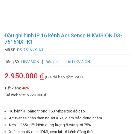
Đầu ghi hình IP 16 kênh AcuSense HIKVISION DS-
7616NXI-K1
Mã SP:
DS-7616NXI-K1
Hãng SX:
HIKVISION
Đầu ghi hình AI HIKVISION
2.950.000
đ
(Giá đã bao gồm VAT)
Tiết kiệm:
48%
Giá website: 5.720.000
đ
16 kênh IP, băng thông 160 Mbps tốc độ cao
AcuSense nhận diện người & xe, giảm báo động nhầm
Nén H.265+ tiết kiệm dung lượng ổ cứng tới 75%
Xuất hình 4K qua HDMI, xem lại 16 kênh đồng thời