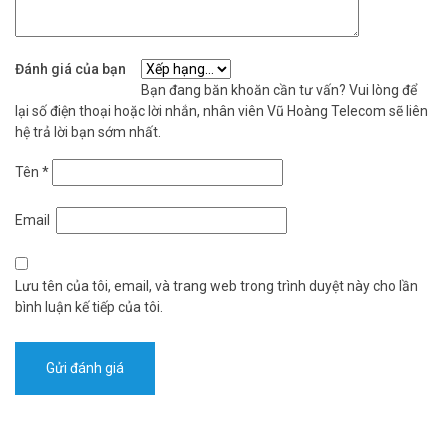
Hoàng Telecom qua Hotline 1900 9259 để được tư vấn miễn phí và
khảo sát tận nơi ngay hôm nay. Tham khảo thêm thông tin tại
Facebook Vuhoangtelecom
nhé.
Đánh giá của bạn
Bạn đang băn khoăn cần tư vấn? Vui lòng để
lại số điện thoại hoặc lời nhắn, nhân viên Vũ Hoàng Telecom sẽ liên
hệ trả lời bạn sớm nhất.
Tên
*
Email
Lưu tên của tôi, email, và trang web trong trình duyệt này cho lần
bình luận kế tiếp của tôi.