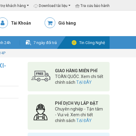
trợ khách hàng
Download tài liệu
Tra cứu bảo hành
Tài Khoản
Giỏ hàng
nh 24h
7 ngày đổi trả
Tin Công Nghệ
1/4P
XI-
GIAO HÀNG MIỄN PHÍ
TOÀN QUỐC. Xem chi tiết
chính sách
TẠI ĐÂY
PHÍ DỊCH VỤ LẮP ĐẶT
Chuyên nghiệp - Tận tâm
- Vui vẻ. Xem chi tiết
chính sách
TẠI ĐÂY