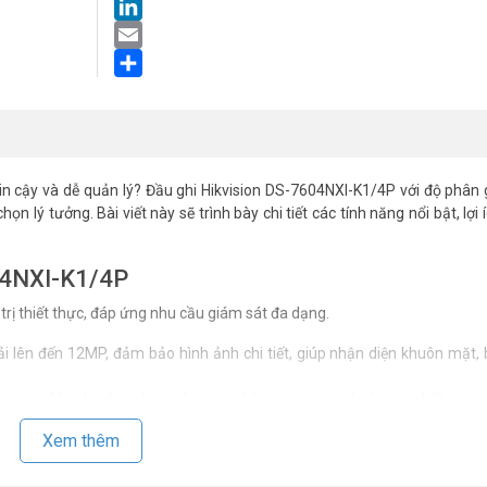
LinkedIn
Email
Share
n cậy và dễ quản lý? Đầu ghi Hikvision DS-7604NXI-K1/4P với độ phân 
n lý tưởng. Bài viết này sẽ trình bày chi tiết các tính năng nổi bật, lợi 
604NXI-K1/4P
rị thiết thực, đáp ứng nhu cầu giám sát đa dạng.
ải lên đến 12MP, đảm bảo hình ảnh chi tiết, giúp nhận diện khuôn mặt, 
+ giảm đáng kể dung lượng lưu trữ và băng thông mà vẫn giữ chất lượng
Xem thêm
hép cấp nguồn và truyền dữ liệu cho camera IP qua một dây cáp, đơn giả