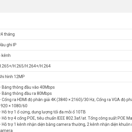
phân biệt chuyển động người/phương tiện, giảm báo động giả, tăng hiệ
h Hikvision DS-7604NXI-K1/4P
24 tháng
Đầu ghi IP
g ra VGA độ phân giải 1920 × 1080/60
4 kênh
công suất POE Max 50W
H.265+/H.265/H.264+/H.264
nhận diện khuôn mặt bằng camera
Ghi hình 12MP
– Băng thông đầu vào 40Mbps
– Băng thông đầu ra 80Mbps
– Cổng ra HDMI độ phân giải 4K (3840 × 2160)/30 Hz, Cổng ra VGA độ phâ
1920 × 1080/60
– Hỗ trợ 1 ổ cứng, dung lượng tối đa mỗi ổ 10TB
– Hỗ trợ 4 cổng POE, tiêu chuẩn IEEE 802.3af/at. Tổng công suất POE M
ision DS-7604NXI-K1/4P
– Hỗ trợ 1 kênh nhận diện bằng camera thường, 2 kênh nhận diện khuôn
ến, nâng cao hiệu quả quản lý an ninh.
camera