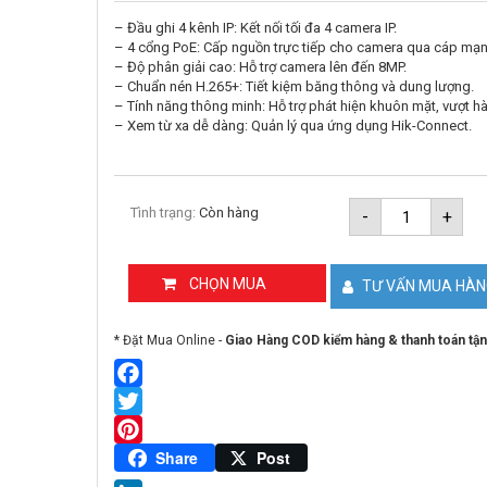
– Đầu ghi 4 kênh IP: Kết nối tối đa 4 camera IP.
– 4 cổng PoE: Cấp nguồn trực tiếp cho camera qua cáp mạn
– Độ phân giải cao: Hỗ trợ camera lên đến 8MP.
– Chuẩn nén H.265+: Tiết kiệm băng thông và dung lượng.
– Tính năng thông minh: Hỗ trợ phát hiện khuôn mặt, vượt h
– Xem từ xa dễ dàng: Quản lý qua ứng dụng Hik-Connect.
Đầu
Tình trạng:
Còn hàng
-
+
ghi
IP
4
kênh
CHỌN MUA
TƯ VẤN MUA HÀ
Hikvision
DS-
7604NXI-
* Đặt Mua Online -
Giao Hàng COD kiểm hàng & thanh toán tận
K1/4P
số
lượng
Facebook
Twitter
Pinterest
Share
Post