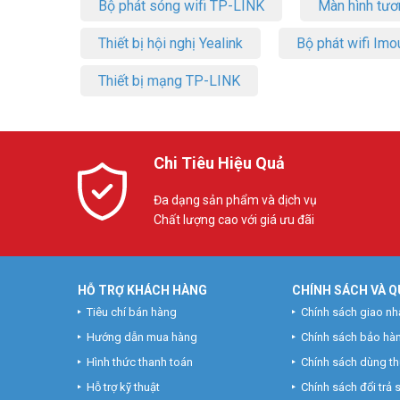
Bộ phát sóng wifi TP-LINK
Màn hình tươ
Thiết bị hội nghị Yealink
Bộ phát wifi Imo
Thiết bị mạng TP-LINK
Chi Tiêu Hiệu Quả
Đa dạng sản phẩm và dịch vụ
Chất lượng cao với giá ưu đãi
HỖ TRỢ KHÁCH HÀNG
CHÍNH SÁCH VÀ Q
Tiêu chí bán hàng
Chính sách giao nh
Hướng dẫn mua hàng
Chính sách bảo hà
Hình thức thanh toán
Chính sách dùng t
Hỗ trợ kỹ thuật
Chính sách đổi trả