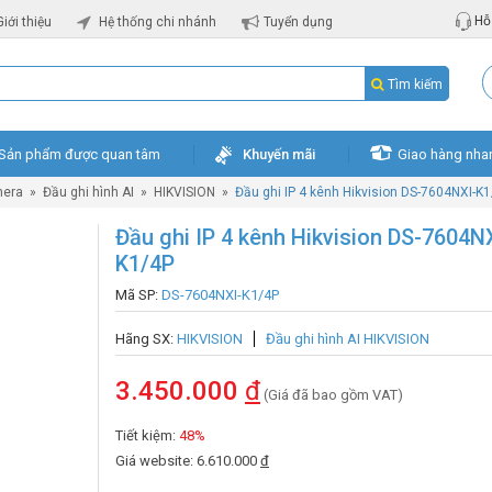
Hỗ 
Giới thiệu
Hệ thống chi nhánh
Tuyển dụng
Tìm kiếm
Sản phẩm được quan tâm
Khuyến mãi
Giao hàng nha
mera
»
Đầu ghi hình AI
»
HIKVISION
»
Đầu ghi IP 4 kênh Hikvision DS-7604NXI-K
Đầu ghi IP 4 kênh Hikvision DS-7604N
K1/4P
Mã SP:
DS-7604NXI-K1/4P
Hãng SX:
HIKVISION
Đầu ghi hình AI HIKVISION
3.450.000
đ
(Giá đã bao gồm VAT)
Tiết kiệm:
48%
Giá website: 6.610.000
đ