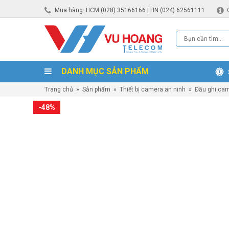
Mua hàng: HCM (028) 35166166 | HN (024) 62561111
DANH MỤC SẢN PHẨM
Trang chủ
»
Sản phẩm
»
Thiết bị camera an ninh
»
Đầu ghi ca
-48%