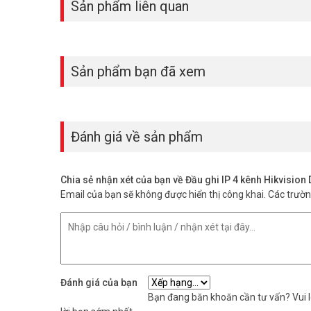
Sản phẩm liên quan
Gọi ngay Vũ Hoàng Telecom qua hotline hoặc truy cập vu
hôm nay! Tham khảo thêm thông tin tại
Facebook Vuhoa
Sản phẩm bạn đã xem
Đánh giá về sản phẩm
Chia sẻ nhận xét của bạn về Đầu ghi IP 4 kênh Hikvisio
Email của bạn sẽ không được hiển thị công khai.
Các trườ
Đánh giá của bạn
Bạn đang băn khoăn cần tư vấn? Vui lò