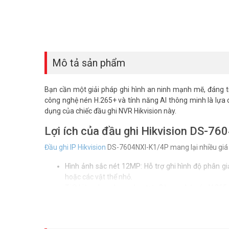
Mô tả sản phẩm
Bạn cần một giải pháp ghi hình an ninh mạnh mẽ, đáng ti
công nghệ nén H.265+ và tính năng AI thông minh là lựa chọ
dụng của chiếc đầu ghi NVR Hikvision này.
Lợi ích của đầu ghi Hikvision DS-7
Đầu ghi IP Hikvision
DS-7604NXI-K1/4P mang lại nhiều giá t
Hình ảnh sắc nét 12MP: Hỗ trợ ghi hình độ phân gi
hoặc các vật thể nhỏ.
Tiết kiệm dung lượng lưu trữ: Công nghệ nén H.265
tiết kiệm chi phí.
Cấp nguồn PoE tiện lợi: 4 cổng PoE tích hợp cho p
lắp đặt.