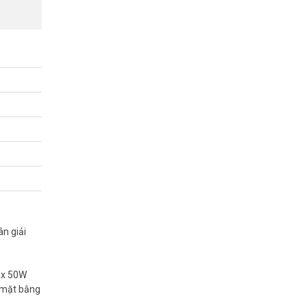
u quả giám
n giải
ax 50W
 mặt bằng