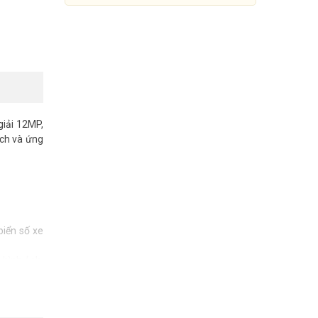
giải 12MP,
ích và ứng
biển số xe
Đầu ghi IP 4 kênh Hikvision DS-
7604NXI-K1/4P
 hình ảnh,
3.450.000đ
6.610.000đ
n hóa việc
Mua Ngay