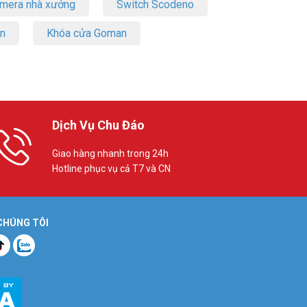
amera nhà xưởng
Switch Scodeno
on
Khóa cửa Goman
Dịch Vụ Chu Đáo
Giao hàng nhanh trong 24h
Hotline phục vụ cả T7 và CN
 CHÚNG TÔI