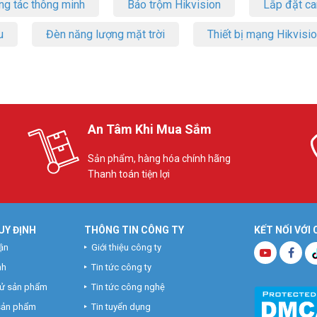
ng tác thông minh
Báo trộm Hikvision
Lắp đặt c
u
Đèn năng lượng mặt trời
Thiết bị mạng Hikvisi
An Tâm Khi Mua Sắm
Sản phẩm, hàng hóa chính hãng
Thanh toán tiện lợi
UY ĐỊNH
THÔNG TIN CÔNG TY
KẾT NỐI VỚI
ận
Giới thiệu công ty
nh
Tin tức công ty
hử sản phẩm
Tin tức công nghệ
 sản phẩm
Tin tuyển dụng