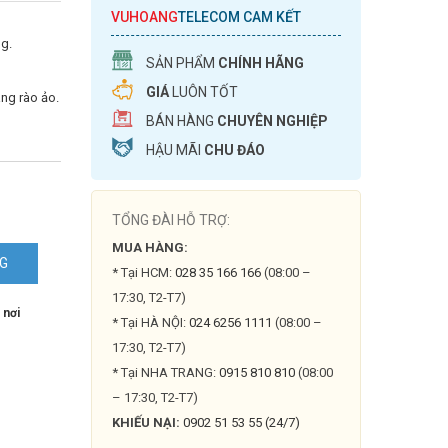
VUHOANG
TELECOM CAM KẾT
g.
SẢN PHẨM
CHÍNH HÃNG
GIÁ
LUÔN TỐT
àng rào ảo.
BÁN HÀNG
CHUYÊN NGHIỆP
HẬU MÃI
CHU ĐÁO
TỔNG ĐÀI HỖ TRỢ:
MUA HÀNG:
NG
* Tại HCM:
028 35 166 166
(08:00 –
17:30, T2-T7)
 nơi
* Tại HÀ NỘI:
024 6256 1111
(08:00 –
17:30, T2-T7)
* Tại NHA TRANG:
0915 810 810
(08:00
– 17:30, T2-T7)
KHIẾU NẠI:
0902 51 53 55 (24/7)