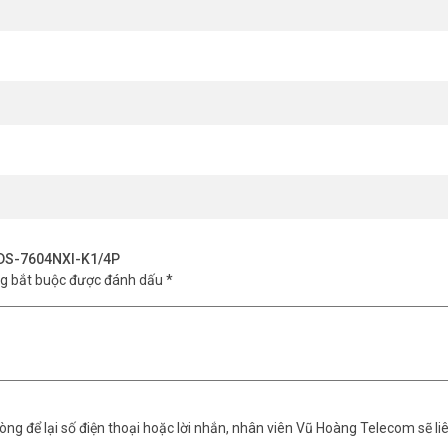
hoangtelecom.vn để đặt mua đầu ghi Hikvision DS-7604NXI-K1/4P với gi
ngtelecom
nhé.
n DS-7604NXI-K1/4P
ng bắt buộc được đánh dấu
*
ng để lại số điện thoại hoặc lời nhắn, nhân viên Vũ Hoàng Telecom sẽ liê