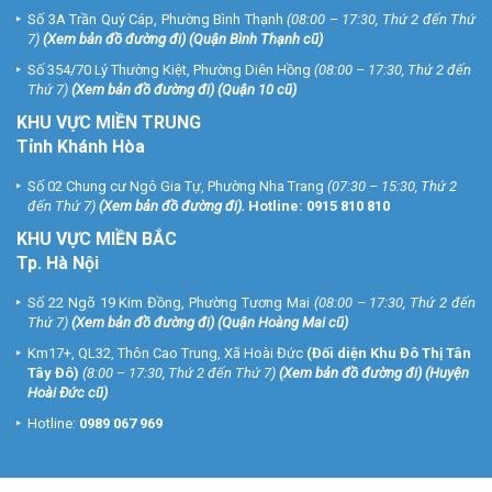
Số 3A Trần Quý Cáp, Phường Bình Thạnh
(08:00 – 17:30, Thứ 2 đến Thứ
7)
(
Xem bản đồ đường đi
) (Quận Bình Thạnh cũ)
Số 354/70 Lý Thường Kiệt, Phường Diên Hồng
(08:00 – 17:30, Thứ 2 đến
Thứ 7)
(
Xem bản đồ đường đi
) (Quận 10 cũ)
KHU VỰC MIỀN TRUNG
Tỉnh Khánh Hòa
Số 02 Chung cư Ngô Gia Tự, Phường Nha Trang
(07:30 – 15:30, Thứ 2
đến Thứ 7)
(
Xem bản đồ đường đi
).
Hotline:
0915 810 810
KHU VỰC MIỀN BẮC
Tp. Hà Nội
Số 22 Ngõ 19 Kim Đồng, Phường Tương Mai
(08:00 – 17:30, Thứ 2 đến
Thứ 7)
(
Xem bản đồ đường đi
) (Quận Hoàng Mai cũ)
Km17+, QL32, Thôn Cao Trung, Xã Hoài Đức
(Đối diện Khu Đô Thị Tân
Tây Đô)
(8:00 – 17:30, Thứ 2 đến Thứ 7)
(
Xem bản đồ đường đi
) (Huyện
Hoài Đức cũ)
Hotline:
0989 067 969