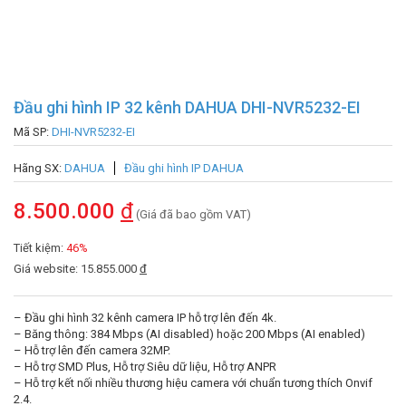
Đầu ghi hình IP 32 kênh DAHUA DHI-NVR5232-EI
Mã SP:
DHI-NVR5232-EI
Hãng SX:
DAHUA
Đầu ghi hình IP DAHUA
8.500.000
đ
(Giá đã bao gồm VAT)
Tiết kiệm:
46%
Giá website: 15.855.000
đ
– Đầu ghi hình 32 kênh camera IP hỗ trợ lên đến 4k.
– Băng thông: 384 Mbps (AI disabled) hoặc 200 Mbps (AI enabled)
– Hỗ trợ lên đến camera 32MP.
– Hỗ trợ SMD Plus, Hỗ trợ Siêu dữ liệu, Hỗ trợ ANPR
– Hỗ trợ kết nối nhiều thương hiệu camera với chuẩn tương thích Onvif
2.4.