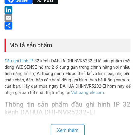
Share
Post
LinkedIn
Email
Share
Mô tả sản phẩm
Đầu ghi hình IP
32 kênh DAHUA DHI-NVR5232-EI là sản phẩm mới
dòng WIZ SENSE hỗ trợ 2 ổ cứng gắn trong chính hãng với nhiều
tính năng hỗ trợ Ai thông minh. Được thiết kế vỏ kim loại, nhẹ bền
chắc chắn, đảm bảo các hoạt động ghi hình theo hệ thống camera
của bạn. Hãy đặt mua ngay DAHUA DHI-NVR5232-EI hôm nay để
nhận giá bán tốt nhất thị trường tại
Vuhoangtelecom
.
Thông tin sản phẩm đầu ghi hình IP 32
kênh DAHUA DHI-NVR5232-EI
– Đầu ghi hình 32 kênh camera IP hỗ trợ lên đến 4k.
– Băng thông: 384 Mbps (AI disabled) hoặc 200 Mbps (AI enabled)
Xem thêm
– Hỗ trợ lên đến camera 32MP.