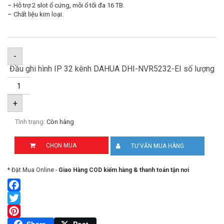
– Hỗ trợ 2 slot ổ cứng, mỗi ổ tối đa 16 TB.
– Chất liệu kim loại.
-
Đầu ghi hình IP 32 kênh DAHUA DHI-NVR5232-EI số lượng
+
Tình trạng:
Còn hàng
CHỌN MUA
TƯ VẤN MUA HÀNG
* Đặt Mua Online -
Giao Hàng COD kiểm hàng & thanh toán tận nơi
Facebook
Twitter
Pinterest