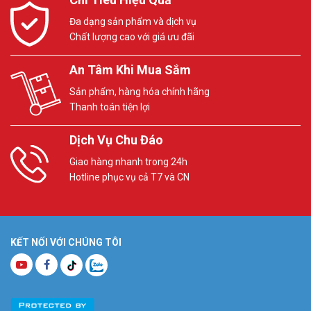
Đa dạng sản phẩm và dịch vụ
Chất lượng cao với giá ưu đãi
An Tâm Khi Mua Sắm
Sản phẩm, hàng hóa chính hãng
Thanh toán tiện lợi
Dịch Vụ Chu Đáo
Giao hàng nhanh trong 24h
Hotline phục vụ cả T7 và CN
KẾT NỐI VỚI CHÚNG TÔI