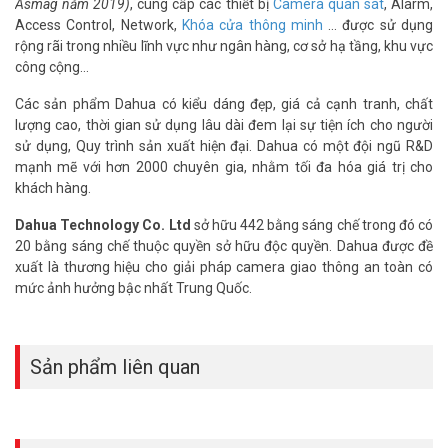
Asmag năm 2019)
, cung cấp các thiết bị
Camera quan sát
, Alarm,
– Bảo hành: 24 tháng.
Access Control, Network,
Khóa cửa thông minh
… được sử dụng
Đặt mua hàng Online ngay hôm nay để được hỗ trợ giá tốt nhất.
rộng rãi trong nhiều lĩnh vực như ngân hàng, cơ sở hạ tầng, khu vực
Tham khảo thêm thông tin tại
Facebook Vuhoangtelecom
nhé.
công cộng…
Các sản phẩm Dahua có kiểu dáng đẹp, giá cả cạnh tranh, chất
lượng cao, thời gian sử dụng lâu dài đem lại sự tiện ích cho người
sử dụng, Quy trình sản xuất hiện đại. Dahua có một đội ngũ R&D
mạnh mẽ với hơn 2000 chuyên gia, nhằm tối đa hóa giá trị cho
khách hàng.
Dahua Technology Co. Ltd
sở hữu 442 bằng sáng chế trong đó có
20 bằng sáng chế thuộc quyền sở hữu độc quyền. Dahua được đề
xuất là thương hiệu cho giải pháp camera giao thông an toàn có
mức ảnh hưởng bậc nhất Trung Quốc.
Sản phẩm liên quan