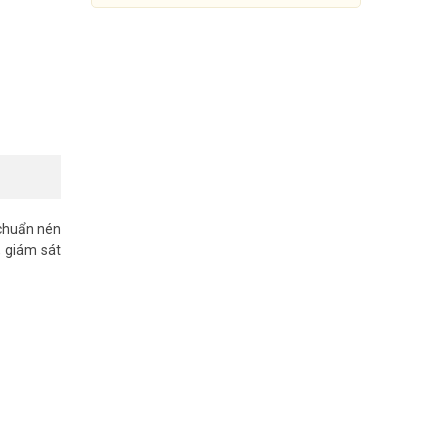
chuẩn nén
, giám sát
Đầu ghi hình IP 8 kênh
AcuSense HIKVISION DS-
7608NXI-K2
3.990.000đ
8.250.000đ
Mua Ngay