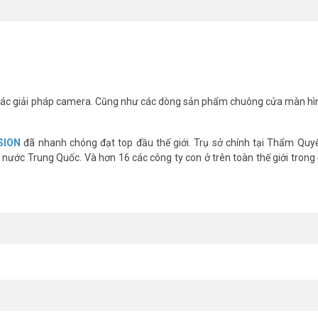
8 kênh AcuSense HIKVISION DS-7608NXI-K2
00/1000 Mbps, 02 x USB.
ác giải pháp camera. Cũng như các dòng sản phẩm chuông cửa màn hì
nh chụp hình khuôn mặt; 4 kênh báo động so sánh hình ảnh khuôn mặt.
SION
đã nhanh chóng đạt top đầu thế giới. Trụ sở chính tại Thẩm Quy
nước Trung Quốc. Và hơn 16 các công ty con ở trên toàn thế giới trong 
n vui lòng liên hệ HOTLINE
1900.9259
để được hỗ trợ tốt nhất. Tham 