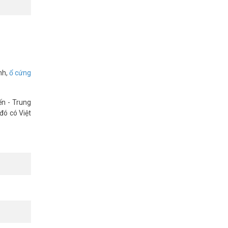
nh,
ổ cứng
ến - Trung
đó có Việt
khảo thêm