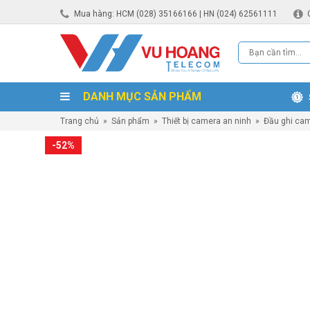
Mua hàng: HCM (028) 35166166 | HN (024) 62561111
DANH MỤC SẢN PHẨM
Trang chủ
»
Sản phẩm
»
Thiết bị camera an ninh
»
Đầu ghi ca
-52%