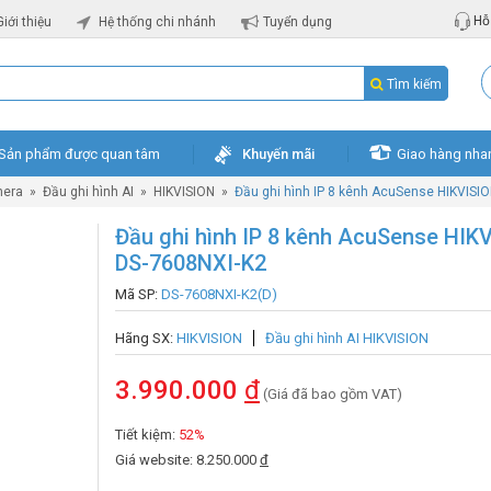
Hỗ 
Giới thiệu
Hệ thống chi nhánh
Tuyển dụng
Tìm kiếm
Sản phẩm được quan tâm
Khuyến mãi
Giao hàng nha
mera
»
Đầu ghi hình AI
»
HIKVISION
»
Đầu ghi hình IP 8 kênh AcuSense HIKVISI
Đầu ghi hình IP 8 kênh AcuSense HIK
DS-7608NXI-K2
Mã SP:
DS-7608NXI-K2(D)
Hãng SX:
HIKVISION
Đầu ghi hình AI HIKVISION
3.990.000
đ
(Giá đã bao gồm VAT)
Tiết kiệm:
52%
Giá website: 8.250.000
đ