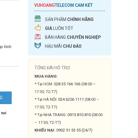
VUHOANG
TELECOM CAM KẾT
SẢN PHẨM
CHÍNH HÃNG
GIÁ
LUÔN TỐT
BÁN HÀNG
CHUYÊN NGHIỆP
HẬU MÃI
CHU ĐÁO
ụp hình
TỔNG ĐÀI HỖ TRỢ:
MUA HÀNG:
* Tại HCM:
028 35 166 166
(08:00 –
17:30, T2-T7)
NG
* Tại HÀ NỘI:
024 6256 1111
(08:00 –
17:30, T2-T7)
N
 nơi
* Tại NHA TRANG:
0915 810 810
(08:00
– 17:30, T2-T7)
KHIẾU NẠI:
0902 51 53 55 (24/7)