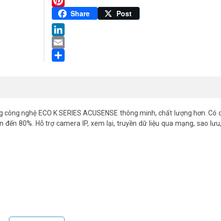
Twitter
Pinterest
Share
Post
LinkedIn
Email
Share
 công nghệ ECO K SERIES ACUSENSE thông minh, chất lượng hơn. Có 
n đến 80%. Hỗ trợ camera IP, xem lại, truyền dữ liệu qua mạng, sao lưu