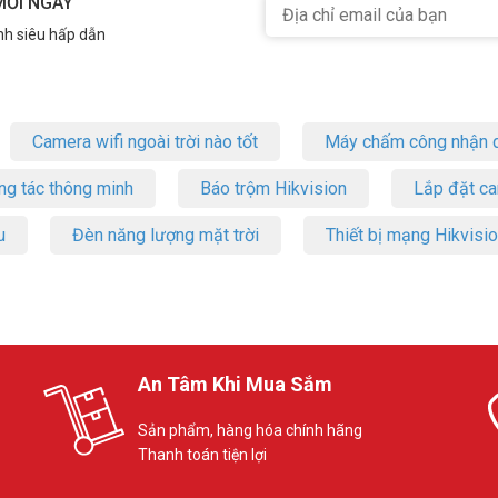
MỖI NGÀY
nh siêu hấp dẫn
Camera wifi ngoài trời nào tốt
Máy chấm công nhận d
ng tác thông minh
Báo trộm Hikvision
Lắp đặt c
u
Đèn năng lượng mặt trời
Thiết bị mạng Hikvisi
An Tâm Khi Mua Sắm
Sản phẩm, hàng hóa chính hãng
Thanh toán tiện lợi