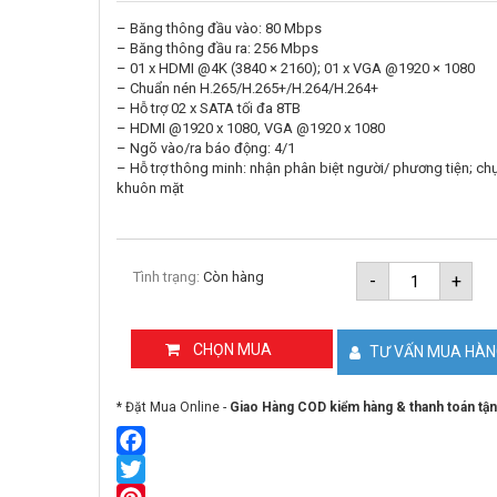
– Băng thông đầu vào: 80 Mbps
– Băng thông đầu ra: 256 Mbps
– 01 x HDMI @4K (3840 × 2160); 01 x VGA @1920 × 1080
– Chuẩn nén H.265/H.265+/H.264/H.264+
– Hỗ trợ 02 x SATA tối đa 8TB
– HDMI @1920 x 1080, VGA @1920 x 1080
– Ngõ vào/ra báo động: 4/1
– Hỗ trợ thông minh: nhận phân biệt người/ phương tiện; ch
khuôn mặt
Đầu
Tình trạng:
Còn hàng
-
+
ghi
hình
IP
8
CHỌN MUA
TƯ VẤN MUA HÀ
kênh
AcuSense
HIKVISIO
* Đặt Mua Online -
Giao Hàng COD kiểm hàng & thanh toán tận
DS-
7608NXI-
K2
số
Facebook
lượng