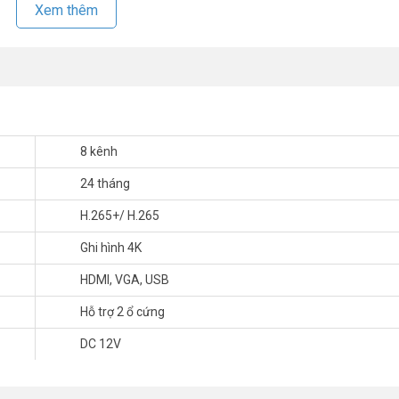
Xem thêm
8 kênh
24 tháng
H.265+/ H.265
Ghi hình 4K
HDMI, VGA, USB
Hỗ trợ 2 ổ cứng
DC 12V
ệ thống camera cho chất lượng hình ảnh sắc nét. Vỏ đầu ghi được thiết k
òng, khu chung cư, rung tâm thương mại, nhà xưởng, …