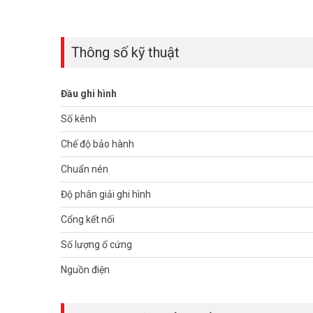
Thông số kỹ thuật
Đầu ghi hình
Số kênh
Chế độ bảo hành
Chuẩn nén
Độ phân giải ghi hình
Cổng kết nối
Số lượng ổ cứng
Nguồn điện
Đầu ghi hình HIKVISION
có tính ổn định cao, kết nối với h
loại gia tăng sự chắc chắn, thích hợp lắp đặt cho văn ph