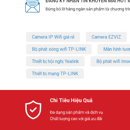
ĐĂNG KÝ NHẬN TIN KHUYẾN MÃI HOT 
Đừng bỏ lỡ hàng ngàn sản phẩm từ chương trì
Camera IP Wifi giá rẻ
Camera EZVIZ
Bộ phát sóng wifi TP-LINK
Màn hình tươ
Thiết bị hội nghị Yealink
Bộ phát wifi Imo
Thiết bị mạng TP-LINK
Chi Tiêu Hiệu Quả
Đa dạng sản phẩm và dịch vụ
Chất lượng cao với giá ưu đãi