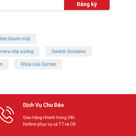
iện khuôn mặt
amera nhà xưởng
Switch Scodeno
on
Khóa cửa Goman
Dịch Vụ Chu Đáo
Giao hàng nhanh trong 24h
Hotline phục vụ cả T7 và CN