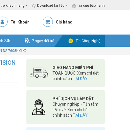
trợ khách hàng
Download tài liệu
Tra cứu bảo hành
Tài Khoản
Giỏ hàng
nh 24h
7 ngày đổi trả
Tin Công Nghệ
ON DS-7608NXI-K2
VISION
GIAO HÀNG MIỄN PHÍ
TOÀN QUỐC. Xem chi tiết
chính sách
TẠI ĐÂY
PHÍ DỊCH VỤ LẮP ĐẶT
Chuyên nghiệp - Tận tâm
- Vui vẻ. Xem chi tiết
chính sách
TẠI ĐÂY