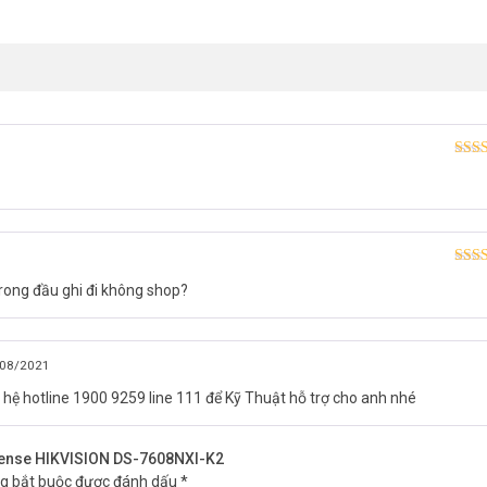
Được
hạn
Được
trong đầu ghi đi không shop?
hạn
08/2021
n hệ hotline 1900 9259 line 111 để Kỹ Thuật hỗ trợ cho anh nhé
cuSense HIKVISION DS-7608NXI-K2
ng bắt buộc được đánh dấu
*