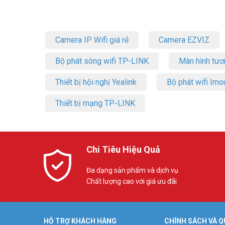
Camera IP Wifi giá rẻ
Camera EZVIZ
Bộ phát sóng wifi TP-LINK
Màn hình tươ
Thiết bị hội nghị Yealink
Bộ phát wifi Imo
Thiết bị mạng TP-LINK
Chi Tiêu Hiệu Quả
Đa dạng sản phẩm và dịch vụ
Chất lượng cao với giá ưu đãi
HỖ TRỢ KHÁCH HÀNG
CHÍNH SÁCH VÀ Q