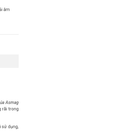
tải âm
 kênh còn
 của Asmag
 rãi trong
n toàn yên
i sử dụng,