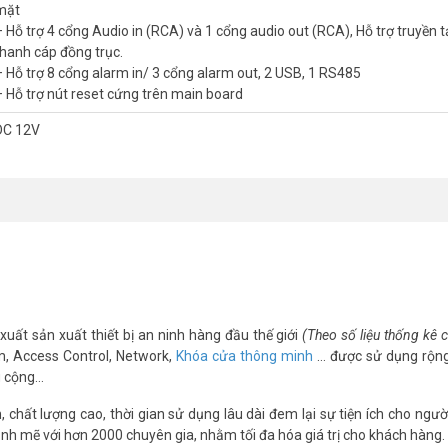
mặt
a mới nhất
– Hỗ trợ 4 cổng Audio in (RCA) và 1 cổng audio out (RCA), Hỗ trợ truyền 
thanh cáp đồng trục.
 kênh Dahua DH-XVR5216AN-4KL-I3
– Hỗ trợ 8 cổng alarm in/ 3 cổng alarm out, 2 USB, 1 RS485
/TVI/AHD
– Hỗ trợ nút reset cứng trên main board
DC 12V
5MP(1~12fps); 4MP/3MP(1~15fps) 1 kênh, 4M-N/1080P (1~25/30fps) các
kênh đồng thời với chế độ tìm kiếm thông minh
lên đến camera 8MP với chuẩn tương tích Onvif 21.06
), hỗ trợ điều kiển quay quét 3D thông minh với giao thức Dahua
 2 kênh nhận diện khuôn mặt
 Hỗ trợ truyền tải âm thanh cáp đồng trục.
5
xuất sản xuất thiết bị an ninh hàng đầu thế giới
(Theo số liệu thống kê
m, Access Control, Network,
Khóa cửa thông minh
… được sử dụng rộng
g cộng…
 khi sử dụng bởi chế độ bảo hành chất lượng từ chính hãng. Bạn hoà
chất lượng cao, thời gian sử dụng lâu dài đem lại sự tiện ích cho ngườ
nh mẽ với hơn 2000 chuyên gia, nhằm tối đa hóa giá trị cho khách hàng.