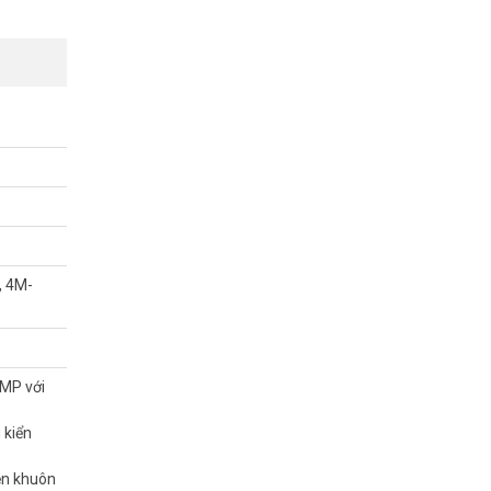
, 4M-
8MP với
 trục nên
a quan sát
 kiển
 quốc tại
ện khuôn