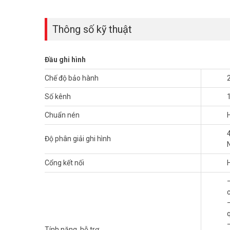
Thông số kỹ thuật
Đầu ghi hình
Chế độ bảo hành
Số kênh
Chuẩn nén
Độ phân giải ghi hình
Cổng kết nối
Đầu ghi HDCVI DAHUA DH-XVR5216AN-4KL-I3 hỗ trợ cấu h
tiện lợi cho người sử dụng. Sản phẩm đầu ghi hình DAH
DAHUA. Sản phẩm thương hiệu nổi tiếng toàn cầu với
Vuhoangtelecom.
Tính năng, hỗ trợ