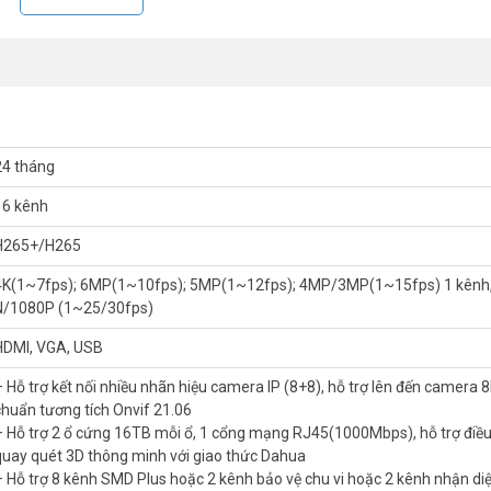
24 tháng
16 kênh
H265+/H265
4K(1~7fps); 6MP(1~10fps); 5MP(1~12fps); 4MP/3MP(1~15fps) 1 kênh
N/1080P (1~25/30fps)
HDMI, VGA, USB
– Hỗ trợ kết nối nhiều nhãn hiệu camera IP (8+8), hỗ trợ lên đến camera 
ình thông minh qua P2P, truyền tải âm thanh, báo động qua cáp đồng
chuẩn tương tích Onvif 21.06
UA chất lượng, hoạt động bền bỉ tương thích với các sản phẩm camer
– Hỗ trợ 2 ổ cứng 16TB mỗi ổ, 1 cổng mạng RJ45(1000Mbps), hỗ trợ điều
 những tính năng ưu việt nhất đang có giá ưu đãi tốt trên toàn
quay quét 3D thông minh với giao thức Dahua
– Hỗ trợ 8 kênh SMD Plus hoặc 2 kênh bảo vệ chu vi hoặc 2 kênh nhận di