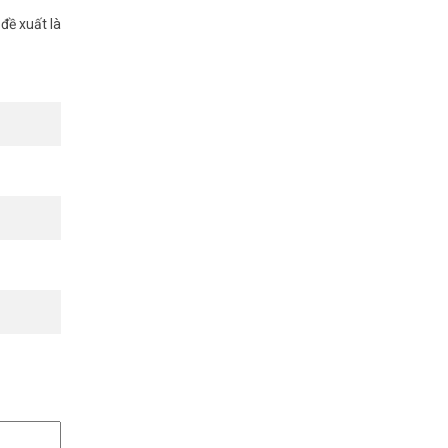
 chu đáo.
đề xuất là