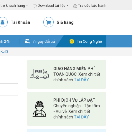
trợ khách hàng
Download tài liệu
Tra cứu bảo hành
Tài Khoản
Giỏ hàng
nh 24h
7 ngày đổi trả
Tin Công Nghệ
KL-I3
GIAO HÀNG MIỄN PHÍ
TOÀN QUỐC. Xem chi tiết
chính sách
TẠI ĐÂY
PHÍ DỊCH VỤ LẮP ĐẶT
Chuyên nghiệp - Tận tâm
- Vui vẻ. Xem chi tiết
chính sách
TẠI ĐÂY