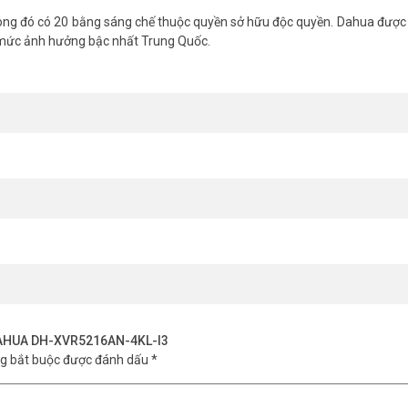
, quý khách hàng vui lòng liên hệ HOTLINE 1900 9259 để được hỗ trợ
ng đó có 20 bằng sáng chế thuộc quyền sở hữu độc quyền. Dahua được 
nhé.
 mức ảnh hưởng bậc nhất Trung Quốc.
h DAHUA DH-XVR5216AN-4KL-I3
ng bắt buộc được đánh dấu
*