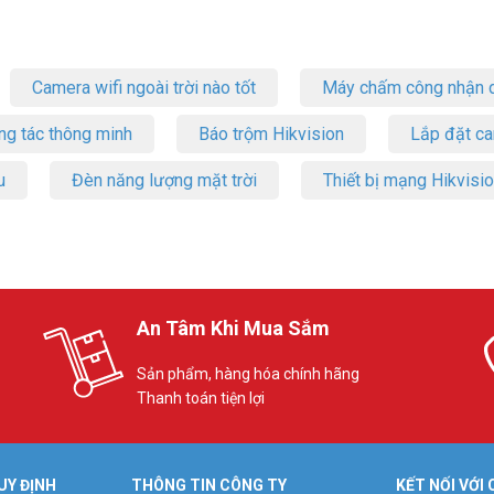
Camera wifi ngoài trời nào tốt
Máy chấm công nhận d
ng tác thông minh
Báo trộm Hikvision
Lắp đặt c
u
Đèn năng lượng mặt trời
Thiết bị mạng Hikvisi
An Tâm Khi Mua Sắm
Sản phẩm, hàng hóa chính hãng
Thanh toán tiện lợi
UY ĐỊNH
THÔNG TIN CÔNG TY
KẾT NỐI VỚI