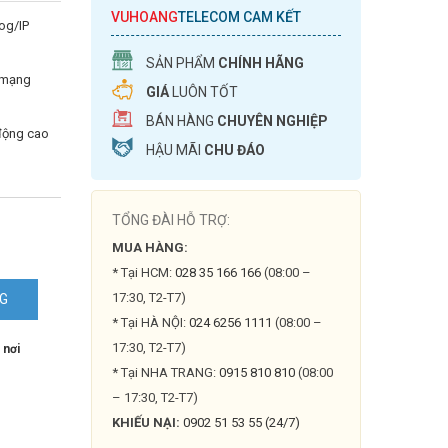
VUHOANG
TELECOM CAM KẾT
og/IP
SẢN PHẨM
CHÍNH HÃNG
g mạng
GIÁ
LUÔN TỐT
BÁN HÀNG
CHUYÊN NGHIỆP
 động cao
HẬU MÃI
CHU ĐÁO
TỔNG ĐÀI HỖ TRỢ:
MUA HÀNG:
* Tại HCM:
028 35 166 166
(08:00 –
17:30, T2-T7)
NG
* Tại HÀ NỘI:
024 6256 1111
(08:00 –
17:30, T2-T7)
 nơi
N-
* Tại NHA TRANG:
0915 810 810
(08:00
– 17:30, T2-T7)
KHIẾU NẠI:
0902 51 53 55 (24/7)