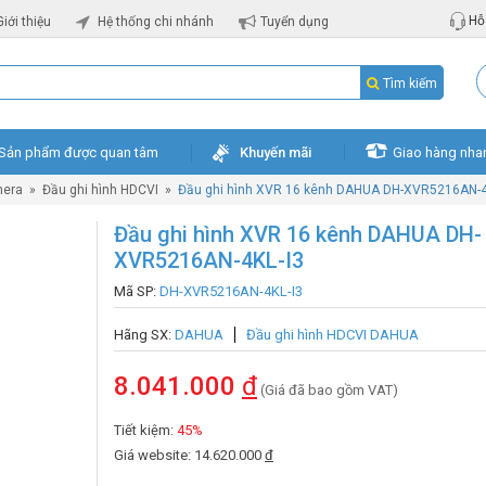
Hỗ 
Giới thiệu
Hệ thống chi nhánh
Tuyển dụng
Tìm kiếm
Sản phẩm được quan tâm
Khuyến mãi
Giao hàng nha
mera
»
Đầu ghi hình HDCVI
»
Đầu ghi hình XVR 16 kênh DAHUA DH-XVR5216AN-4
Đầu ghi hình XVR 16 kênh DAHUA DH-
XVR5216AN-4KL-I3
Mã SP:
DH-XVR5216AN-4KL-I3
Hãng SX:
DAHUA
Đầu ghi hình HDCVI DAHUA
8.041.000
đ
(Giá đã bao gồm VAT)
Tiết kiệm:
45%
Giá website: 14.620.000
đ