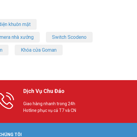
iện khuôn mặt
amera nhà xưởng
Switch Scodeno
on
Khóa cửa Goman
Dịch Vụ Chu Đáo
Giao hàng nhanh trong 24h
Hotline phục vụ cả T7 và CN
 CHÚNG TÔI