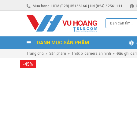
Mua hàng: HCM (028) 35166166 | HN (024) 62561111
DANH MỤC SẢN PHẨM
Trang chủ
»
Sản phẩm
»
Thiết bị camera an ninh
»
Đầu ghi ca
-45%