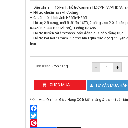
– Đầu ghi hình 16 kênh, hỗ trợ camera HDCVI/TVI/AHD/Anal
– Hỗ trợ chuẩn nén AI-Coding
– Chuẩn nén hình ảnh H265+/H265
– Hỗ trợ 2 ổ cứng, mỗi ổ tối đa 16TB, 2 cổng usb 2.0, 1 cổn
RJ45(10/100/1000Mbps), 1 cổng RS485
– Hỗ trợ truyền tải âm thanh, báo động qua cáp đồng trục
– Hỗ trợ kết nối camera PIR cho hiệu quả báo động chuyển
hơn
Đầu
Tình trạng:
Còn hàng
-
+
ghi
hình
XVR
16
CHỌN MUA
TƯ VẤN MUA HÀ
kênh
DAHUA
DH-
* Đặt Mua Online -
Giao Hàng COD kiểm hàng & thanh toán tận
XVR5216A
4KL-
I3
số
Facebook
lượng
Twitter