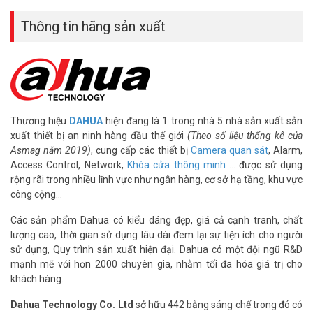
– Bảo hành: 24 tháng
Thông tin hãng sản xuất
Đặt mua ngay sản phẩm DAHUA DH-XVR5116HE-4KL-I3 giá tốt
nhất, xin vui lòng liên hệ HOTLINE
1900.9259
để được hỗ trợ chu
đáo. Tham khảo thêm hình ảnh tại
Facebook Vuhoangtelecom
nhé!
Thương hiệu
DAHUA
hiện đang là 1 trong nhà 5 nhà sản xuất sản
xuất thiết bị an ninh hàng đầu thế giới
(Theo số liệu thống kê của
Asmag năm 2019)
, cung cấp các thiết bị
Camera quan sát
, Alarm,
Access Control, Network,
Khóa cửa thông minh
… được sử dụng
rộng rãi trong nhiều lĩnh vực như ngân hàng, cơ sở hạ tầng, khu vực
công cộng…
Các sản phẩm Dahua có kiểu dáng đẹp, giá cả cạnh tranh, chất
lượng cao, thời gian sử dụng lâu dài đem lại sự tiện ích cho người
sử dụng, Quy trình sản xuất hiện đại. Dahua có một đội ngũ R&D
mạnh mẽ với hơn 2000 chuyên gia, nhằm tối đa hóa giá trị cho
khách hàng.
Dahua Technology Co. Ltd
sở hữu 442 bằng sáng chế trong đó có