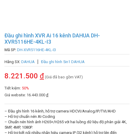
Đầu ghi hình XVR Ai 16 kênh DAHUA DH-
XVR5116HE-4KL-I3
Mã SP:
DH-XVR5116HE-4KL-I3
Hãng SX:
DAHUA
Đầu ghi hình 5in1 DAHUA
8.221.500
đ
(Giá đã bao gồm VAT)
Tiết kiệm:
50%
Giá website: 16.443.000
đ
– Đầu ghi hình 16 kênh, hỗ trợ camera HDCVI/Analog/IP/TVI/AHD
– Hỗ trợ chuẩn nén AI-Coding
– Chuẩn nén hình ảnh H265+/H265 với hai luồng dữ liệu độ phân giải 4K,
5MP, 4MP, 1080P.
– Hỗ trợ kết nối nhiều nhãn hiệu camera IP (32 kênh) hỗ trợ lên đến