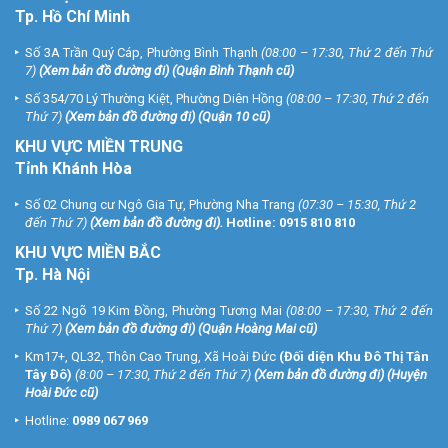
Tp. Hồ Chí Minh
Số 3A Trần Quý Cáp, Phường Bình Thạnh
(08:00 – 17:30, Thứ 2 đến Thứ
7)
(
Xem bản đồ đường đi
) (Quận Bình Thạnh cũ)
Số 354/70 Lý Thường Kiệt, Phường Diên Hồng
(08:00 – 17:30, Thứ 2 đến
Thứ 7)
(
Xem bản đồ đường đi
) (Quận 10 cũ)
KHU VỰC MIỀN TRUNG
Tỉnh Khánh Hòa
Số 02 Chung cư Ngô Gia Tự, Phường Nha Trang
(07:30 – 15:30, Thứ 2
đến Thứ 7)
(
Xem bản đồ đường đi
).
Hotline:
0915 810 810
KHU VỰC MIỀN BẮC
Tp. Hà Nội
Số 22 Ngõ 19 Kim Đồng, Phường Tương Mai
(08:00 – 17:30, Thứ 2 đến
Thứ 7)
(
Xem bản đồ đường đi
) (Quận Hoàng Mai cũ)
Km17+, QL32, Thôn Cao Trung, Xã Hoài Đức
(Đối diện Khu Đô Thị Tân
Tây Đô)
(8:00 – 17:30, Thứ 2 đến Thứ 7)
(
Xem bản đồ đường đi
) (Huyện
Hoài Đức cũ)
Hotline:
0989 067 969