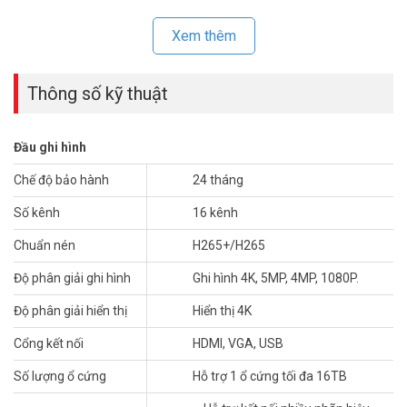
Xem thêm
Thông số kỹ thuật
Đầu ghi hình
Chế độ bảo hành
24 tháng
Số kênh
16 kênh
Sản phẩm
đầu ghi hình DAHUA
chất lượng, hoạt động bền bỉ tương
Chuẩn nén
H265+/H265
thích với các sản phẩm camera quan sát DAHUA. Sản phẩm
thương hiệu nổi tiếng toàn cầu với những tính năng ưu việt nhất
Độ phân giải ghi hình
Ghi hình 4K, 5MP, 4MP, 1080P.
đang có giá ưu đãi tốt trên toàn quốc tại Vuhoangtelecom.
Độ phân giải hiển thị
Hiển thị 4K
Thông số kỹ thuật đầu ghi XVR Ai 16 kênh
Cổng kết nối
HDMI, VGA, USB
DAHUA DH-XVR5116HE-4KL-I3
Số lượng ổ cứng
Hỗ trợ 1 ổ cứng tối đa 16TB
–
Đầu ghi hình
16 kênh, hỗ trợ camera HDCVI/TVI/AHD/Analog/IP
– Hỗ trợ chuẩn nén AI-Coding