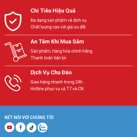
Chi Tiêu Hiệu Quả
Đa dạng sản phẩm và dịch vụ
Chất lượng cao với giá ưu đãi
An Tâm Khi Mua Sắm
Sản phẩm, hàng hóa chính hãng
Thanh toán tiện lợi
Dịch Vụ Chu Đáo
Giao hàng nhanh trong 24h
Hotline phục vụ cả T7 và CN
KẾT NỐI VỚI CHÚNG TÔI