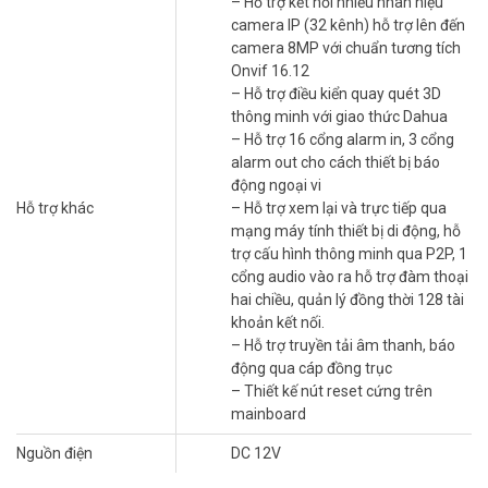
– Hỗ trợ kết nối nhiều nhãn hiệu
– Hỗ trợ tối đa 2 kênh bảo vệ vành đai (analog) hoặc 2 kênh nhận
camera IP (32 kênh) hỗ trợ lên đến
diện khuôn mặt (analog) hoặc 16 kênh SMD Plus (analog).
camera 8MP với chuẩn tương tích
– Chuẩn nén hình ảnh H265+/H265 với hai luồng dữ liệu độ phân
Onvif 16.12
giải 4K, 5MP, 4MP, 1080P.
– Hỗ trợ điều kiển quay quét 3D
– Hỗ trợ ghi hình camera độ phân giải tất cả kênh: tất cả kênh
thông minh với giao thức Dahua
4K@(1-7 fps); 6MP@(1-10fps); 5MP@(1-12 fps); 4K-N/4 MP/3
– Hỗ trợ 16 cổng alarm in, 3 cổng
MP@(1-15 fps); 4M-N/1080P/720P/960H/D1/CIF (1fps–
alarm out cho cách thiết bị báo
25/30fps);
động ngoại vi
– Hỗ trợ kết nối nhiều nhãn hiệu camera IP (32 kênh) hỗ trợ lên đến
Hỗ trợ khác
– Hỗ trợ xem lại và trực tiếp qua
camera 8MP với chuẩn tương tích Onvif 16.12
mạng máy tính thiết bị di động, hỗ
– Hỗ trợ 1 ổ cứng tối đa 16TB, 2 cổng usb 2.0, 1 cổng mạng
trợ cấu hình thông minh qua P2P, 1
RJ45(1000Mbps), 1 cổng RS485, hỗ trợ điều kiển quay quét 3D
cổng audio vào ra hỗ trợ đàm thoại
thông minh với giao thức Dahua
hai chiều, quản lý đồng thời 128 tài
– Hỗ trợ 16 cổng alarm in, 3 cổng alarm out cho cách thiết bị báo
khoản kết nối.
động ngoại vi
– Hỗ trợ truyền tải âm thanh, báo
– Hỗ trợ xem lại và trực tiếp qua mạng máy tính thiết bị di động, hỗ
động qua cáp đồng trục
trợ cấu hình thông minh qua P2P, 1 cổng audio vào ra hỗ trợ đàm
– Thiết kế nút reset cứng trên
thoại hai chiều, quản lý đồng thời 128 tài khoản kết nối.
mainboard
– Hỗ trợ truyền tải âm thanh, báo động qua cáp đồng trục
– Thiết kế nút reset cứng trên mainboard
Nguồn điện
DC 12V
– Xuất xứ: Trung Quốc