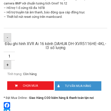
camera 8MP với chuẩn tương tích Onvif 16.12
– Hỗ trợ 1 ổ cứng tối đa 16TB
– Hỗ trợ truyền tải âm thanh, báo động qua cáp đồng trục
– Thiết kế nút reset cứng trên mainboard.
-
Đầu ghi hình XVR Ai 16 kênh DAHUA DH-XVR5116HE-4KL-
I3 số lượng
+
Tình trạng:
Còn hàng
CHỌN MUA
TƯ VẤN MUA HÀNG
* Đặt Mua Online -
Giao Hàng COD kiểm hàng & thanh toán tận nơi