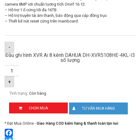
camera 8MP với chuẩn tương tích Onvif 16.12
– Hỗ trợ 1 ổ cứng tối đa 16TB
– Hỗ trợ truyền tải âm thanh, báo động qua cáp đồng trục
– Thiết kế nút reset cứng trên mainboard.
-
Đầu ghi hình XVR Ai 8 kênh DAHUA DH-XVR5108HE-4KL-I3
số lượng
+
Tình trạng:
Còn hàng
CHỌN MUA
TƯ VẤN MUA HÀNG
* Đặt Mua Online -
Giao Hàng COD kiểm hàng & thanh toán tận nơi