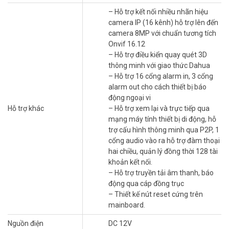
diện khuôn mặt (analog) hoặc 16 kênh SMD Plus (analog).
– Hỗ trợ kết nối nhiều nhãn hiệu
– Chuẩn nén hình ảnh H265+/H265 với hai luồng dữ liệu độ phân
camera IP (16 kênh) hỗ trợ lên đến
giải 4K, 5MP, 4MP, 1080P.
camera 8MP với chuẩn tương tích
– Hỗ trợ ghi hình camera độ phân giải tất cả kênh: tất cả kênh
Onvif 16.12
4K@(1-7 fps); 6MP@(1-10fps); 5MP@(1-12 fps); 4K-N/4 MP/3
– Hỗ trợ điều kiển quay quét 3D
MP@(1-15 fps); 4M-N/1080P/720P/960H/D1/CIF (1fps–
thông minh với giao thức Dahua
25/30fps);
– Hỗ trợ 16 cổng alarm in, 3 cổng
– Hỗ trợ kết nối nhiều nhãn hiệu camera IP (16 kênh) hỗ trợ lên đến
alarm out cho cách thiết bị báo
camera 8MP với chuẩn tương tích Onvif 16.12
động ngoại vi
– Hỗ trợ 1 ổ cứng tối đa 16TB, 2 cổng usb 2.0, 1 cổng mạng
Hỗ trợ khác
– Hỗ trợ xem lại và trực tiếp qua
RJ45(1000Mbps), 1 cổng RS485, hỗ trợ điều kiển quay quét 3D
mạng máy tính thiết bị di động, hỗ
thông minh với giao thức Dahua
trợ cấu hình thông minh qua P2P, 1
– Hỗ trợ 16 cổng alarm in, 3 cổng alarm out cho cách thiết bị báo
cổng audio vào ra hỗ trợ đàm thoại
động ngoại vi
hai chiều, quản lý đồng thời 128 tài
– Hỗ trợ xem lại và trực tiếp qua mạng máy tính thiết bị di động, hỗ
khoản kết nối.
trợ cấu hình thông minh qua P2P, 1 cổng audio vào ra hỗ trợ đàm
– Hỗ trợ truyền tải âm thanh, báo
thoại hai chiều, quản lý đồng thời 128 tài khoản kết nối.
động qua cáp đồng trục
– Hỗ trợ truyền tải âm thanh, báo động qua cáp đồng trục
– Thiết kế nút reset cứng trên
– Thiết kế nút reset cứng trên mainboard.
mainboard.
– Kích thước: Mini 1U, 260.0 mm × 237.4 mm × 47.6 mm (W × D × H)
– Xuất xứ: Trung Quốc
Nguồn điện
DC 12V