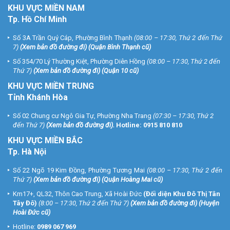
KHU
VỰC MIỀN NAM
Tp. Hồ Chí Minh
Số 3A Trần Quý Cáp, Phường Bình Thạnh
(08:00 – 17:30, Thứ 2 đến Thứ
7)
(
Xem bản đồ đường đi
) (Quận Bình Thạnh cũ)
Số 354/70 Lý Thường Kiệt, Phường Diên Hồng
(08:00 – 17:30, Thứ 2 đến
Thứ 7)
(
Xem bản đồ đường đi
) (Quận 10 cũ)
KHU VỰC MIỀN TRUNG
Tỉnh Khánh Hòa
Số 02 Chung cư Ngô Gia Tự, Phường Nha Trang
(07:30 – 17:30, Thứ 2
đến Thứ 7)
(
Xem bản đồ đường đi
).
Hotline:
0915 810 810
KHU VỰC MIỀN BẮC
Tp. Hà Nội
Số 22 Ngõ 19 Kim Đồng, Phường Tương Mai
(08:00 – 17:30, Thứ 2 đến
Thứ 7)
(
Xem bản đồ đường đi
) (Quận Hoàng Mai cũ)
Km17+, QL32, Thôn Cao Trung, Xã Hoài Đức
(Đối diện Khu Đô Thị Tân
Tây Đô)
(8:00 – 17:30, Thứ 2 đến Thứ 7)
(
Xem bản đồ đường đi
) (Huyện
Hoài Đức cũ)
Hotline:
0989 067 969