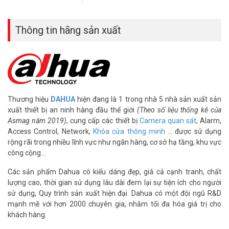
– Bảo hành: 24 tháng
Đặt mua hàng Online ngay hôm nay để được hỗ trợ giá tốt nhất.
Thông tin hãng sản xuất
Tham khảo thêm thông tin tại
Facebook Vuhoangtelecom
nhé.
Thương hiệu
DAHUA
hiện đang là 1 trong nhà 5 nhà sản xuất sản
xuất thiết bị an ninh hàng đầu thế giới
(Theo số liệu thống kê của
Asmag năm 2019)
, cung cấp các thiết bị
Camera quan sát
, Alarm,
Access Control, Network,
Khóa cửa thông minh
… được sử dụng
rộng rãi trong nhiều lĩnh vực như ngân hàng, cơ sở hạ tầng, khu vực
công cộng…
Các sản phẩm Dahua có kiểu dáng đẹp, giá cả cạnh tranh, chất
lượng cao, thời gian sử dụng lâu dài đem lại sự tiện ích cho người
sử dụng, Quy trình sản xuất hiện đại. Dahua có một đội ngũ R&D
mạnh mẽ với hơn 2000 chuyên gia, nhằm tối đa hóa giá trị cho
khách hàng.