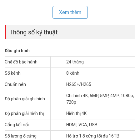
Xem thêm
Thông số kỹ thuật
Đầu ghi hình
Chế độ bảo hành
24 tháng
Số kênh
8 kênh
Sản phẩm
đầu ghi hình DAHUA
chất lượng, hoạt động bền bỉ tương
thích với các sản phẩm camera quan sát DAHUA. Sản phẩm
Chuẩn nén
H265+/H265
thương hiệu nổi tiếng toàn cầu với những tính năng ưu việt nhất
đang có giá ưu đãi tốt trên toàn quốc tại Vuhoangtelecom.
Ghi hình 4K, 6MP, 5MP, 4MP, 1080p,
Độ phân giải ghi hình
720p
Thông số kỹ thuật đầu ghi XVR Ai 8 kênh
DAHUA DH-XVR5108HE-4KL-I3
Độ phân giải hiển thị
Hiển thị 4K
–
Đầu ghi hình
8 kênh, hỗ trợ camera HDCVI/TVI/AHD/Analog/IP
Cổng kết nối
HDMI, VGA, USB
– Hỗ trợ chuẩn nén AI-Coding
Số lượng ổ cứng
Hỗ trợ 1 ổ cứng tối đa 16TB
– Hỗ trợ tối đa 2 kênh bảo vệ vành đai (analog) hoặc 2 kênh nhận