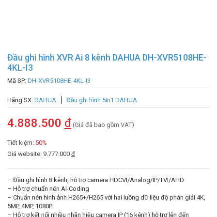
Đầu ghi hình XVR Ai 8 kênh DAHUA DH-XVR5108HE-
4KL-I3
Mã SP:
DH-XVR5108HE-4KL-I3
Hãng SX:
DAHUA
Đầu ghi hình 5in1 DAHUA
4.888.500
đ
(Giá đã bao gồm VAT)
Tiết kiệm:
50%
Giá website: 9.777.000
đ
– Đầu ghi hình 8 kênh, hỗ trợ camera HDCVI/Analog/IP/TVI/AHD
– Hỗ trợ chuẩn nén AI-Coding
– Chuẩn nén hình ảnh H265+/H265 với hai luồng dữ liệu độ phân giải 4K,
5MP, 4MP, 1080P.
– Hỗ trợ kết nối nhiều nhãn hiệu camera IP (16 kênh) hỗ trợ lên đến