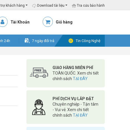
trợ khách hàng
Download tài liệu
Tra cứu bảo hành
Tài Khoản
Giỏ hàng
nh 24h
7 ngày đổi trả
Tin Công Nghệ
GIAO HÀNG MIỄN PHÍ
TOÀN QUỐC. Xem chi tiết
chính sách
TẠI ĐÂY
PHÍ DỊCH VỤ LẮP ĐẶT
Chuyên nghiệp - Tận tâm
- Vui vẻ. Xem chi tiết
chính sách
TẠI ĐÂY