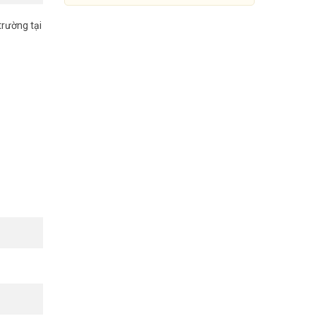
trường tại
Dây cáp điện thoại Sino cuộn
300 mét
725.000 đ
Mua Ngay