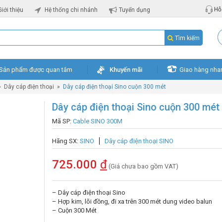
Hỗ 
Giới thiệu
Hệ thống chi nhánh
Tuyển dụng
Tìm kiếm
Sản phẩm được quan tâm
Khuyến mãi
Giao hàng nha
»
Dây cáp điện thoại
»
Dây cáp điện thoại Sino cuộn 300 mét
Dây cáp điện thoại Sino cuộn 300 mét
Mã SP:
Cable SINO 300M
Hãng SX:
SINO
Dây cáp điện thoại SINO
725.000
đ
(Giá chưa bao gồm VAT)
– Dây cáp điện thoại Sino
– Hợp kim, lõi đồng, đi xa trên 300 mét dung video balun
– Cuộn 300 Mét