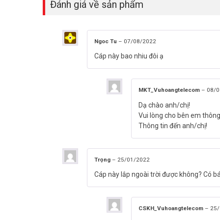
Đánh giá về sản phẩm
Ngoc Tu
–
07/08/2022
Cáp này bao nhiu đôi ạ
MKT_Vuhoangtelecom
–
08/0
Dạ chào anh/chị!
Vui lòng cho bên em thông t
Thông tin đến anh/chị!
Trọng
–
25/01/2022
Cáp này lắp ngoài trời được không? Có b
CSKH_Vuhoangtelecom
–
25/