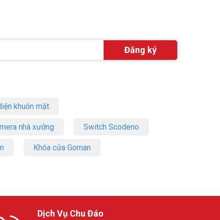
iện khuôn mặt
amera nhà xưởng
Switch Scodeno
on
Khóa cửa Goman
Dịch Vụ Chu Đáo