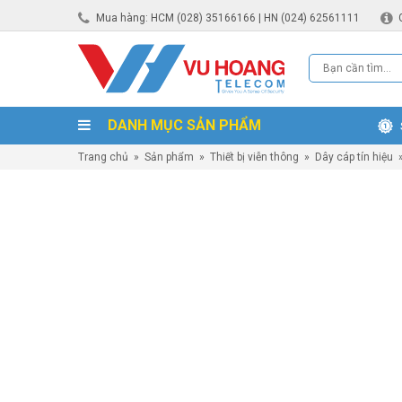
Mua hàng: HCM (028) 35166166 | HN (024) 62561111
DANH MỤC SẢN PHẨM
Trang chủ
»
Sản phẩm
»
Thiết bị viễn thông
»
Dây cáp tín hiệu