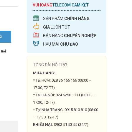
VUHOANG
TELECOM CAM KẾT
SẢN PHẨM
CHÍNH HÃNG
GIÁ
LUÔN TỐT
BÁN HÀNG
CHUYÊN NGHIỆP
NG
HẬU MÃI
CHU ĐÁO
 nơi
TỔNG ĐÀI HỖ TRỢ:
MUA HÀNG:
* Tại HCM:
028 35 166 166
(08:00 –
17:30, T2-T7)
* Tại HÀ NỘI:
024 6256 1111
(08:00 –
17:30, T2-T7)
* Tại NHA TRANG:
0915 810 810
(08:00
– 17:30, T2-T7)
KHIẾU NẠI:
0902 51 53 55 (24/7)