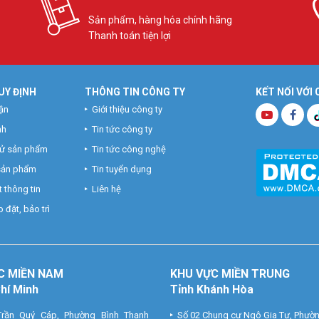
Sản phẩm, hàng hóa chính hãng
Thanh toán tiện lợi
UY ĐỊNH
THÔNG TIN CÔNG TY
KẾT NỐI VỚI
ận
Giới thiệu công ty
nh
Tin tức công ty
hử sản phẩm
Tin tức công nghệ
 sản phẩm
Tin tuyển dụng
 thông tin
Liên hệ
 đặt, bảo trì
C MIỀN NAM
KHU VỰC MIỀN TRUNG
Chí Minh
Tỉnh Khánh Hòa
rần Quý Cáp, Phường Bình Thạnh
Số 02 Chung cư Ngô Gia Tự, Phườ