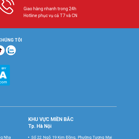
Giao hàng nhanh trong 24h
Hotline phục vụ cả T7 và CN
 CHÚNG TÔI
KHU VỰC MIỀN BẮC
Tp. Hà Nội
ng Nha
Số 22 Ngõ 19 Kim Đồng, Phường Tương Mai