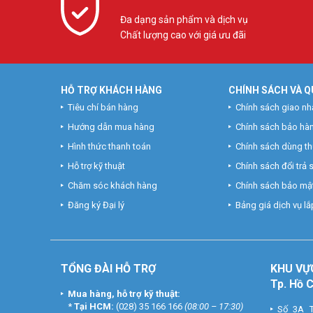
Đa dạng sản phẩm và dịch vụ
Chất lượng cao với giá ưu đãi
HỖ TRỢ KHÁCH HÀNG
CHÍNH SÁCH VÀ Q
Tiêu chí bán hàng
Chính sách giao nh
Hướng dẫn mua hàng
Chính sách bảo hà
Hình thức thanh toán
Chính sách dùng t
Hỗ trợ kỹ thuật
Chính sách đổi trả
Chăm sóc khách hàng
Chính sách bảo mật
Đăng ký Đại lý
Bảng giá dịch vụ lắp
TỔNG ĐÀI HỖ TRỢ
KHU
VỰ
Tp. Hồ 
Mua hàng, hỗ trợ kỹ thuật:
*
Tại HCM:
(028) 35 166 166
(08:00 – 17:30)
Số 3A T