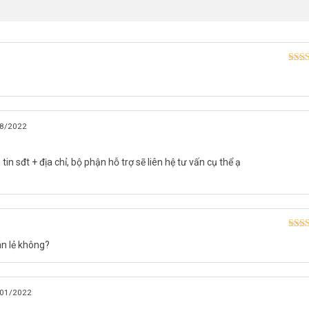
Đượ
xếp
hạn
5 sao
8/2022
in sđt + địa chỉ, bộ phận hỗ trợ sẽ liên hệ tư vấn cụ thể ạ
Được
án lẻ không?
hạn
01/2022