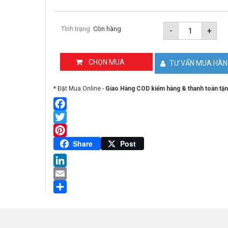
Dây
Tình trạng:
Còn hàng
-
+
cáp
điện
thoại
Sino
CHỌN MUA
TƯ VẤN MUA HÀ
cuộn
300
mét
* Đặt Mua Online -
Giao Hàng COD kiểm hàng & thanh toán tận
số
lượng
Facebook
Twitter
Pinterest
Share
Post
LinkedIn
Email
Share