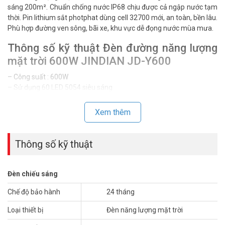
sáng 200m². Chuẩn chống nước IP68 chịu được cả ngập nước tạm
thời. Pin lithium sắt photphat dùng cell 32700 mới, an toàn, bền lâu.
Phù hợp đường ven sông, bãi xe, khu vực dễ đọng nước mùa mưa.
Thông số kỹ thuật Đèn đường năng lượng
mặt trời 600W JINDIAN JD-Y600
– Công suất : 600W
– Sử dụng 60 LED 5054 siêu sáng
– Chất liệu: Nhôm đúc, Đánh giá chống nước: IP68
– Thời gian sạc: 4-6H
Xem thêm
– Thời gian chiếu sáng: 12-15 giờ chiếu sáng bền vững
– Diện tích chiếu xạ: khoảng 200 mét vuông
– Chế độ điều khiển: Điều khiển từ xa, điều khiển ánh sáng
Thông số kỹ thuật
– Bảng điều khiển năng lượng mặt trời: MONO 6V40w
– Pin: Pin lithium sắt photphat 3,2v48.000mah (8 pin cell pin 32700
mới 100%)
Đèn chiếu sáng
– Kích thước đèn: 495 x 210mm
Chế độ bảo hành
24 tháng
– Kích thước bảng panel: 670 * 440 mm
– Xuất xứ: Trung Quốc.
Loại thiết bị
Đèn năng lượng mặt trời
– Bảo hành: 2 năm