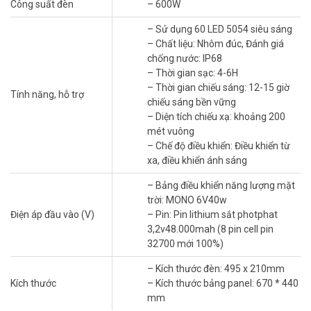
Công suất đèn
– 600W
Hỏi đáp thường gặp – FAQ
– Sử dụng 60 LED 5054 siêu sáng
Đèn JD-Y600 phù hợp lắp ở khu vực nào?
– Chất liệu: Nhôm đúc, Đánh giá
Đèn phù hợp đường ven sông, bãi đỗ xe, khu vực dễ đọng nước
chống nước: IP68
mùa mưa. Chuẩn chống nước cao giúp đèn hoạt động ổn định
– Thời gian sạc: 4-6H
trong điều kiện ẩm ướt. Đây là lựa chọn đáng chú ý cho công trình
– Thời gian chiếu sáng: 12-15 giờ
Tính năng, hỗ trợ
ngoài trời khắc nghiệt.
chiếu sáng bền vững
– Diện tích chiếu xạ: khoảng 200
Chuẩn chống nước IP68 trên đèn JD-Y600
mét vuông
khác gì so với IP67?
– Chế độ điều khiển: Điều khiển từ
xa, điều khiển ánh sáng
IP68 chịu được mức ngâm nước cao hơn so với chuẩn IP67 thông
thường. Đèn vẫn hoạt động ổn định dù bị ngập nước tạm thời. Đây
– Bảng điều khiển năng lượng mặt
là lựa chọn phù hợp cho khu vực thường xuyên ẩm ướt hoặc ngập
trời: MONO 6V40w
nhẹ.
Điện áp đầu vào (V)
– Pin: Pin lithium sắt photphat
3,2v48.000mah (8 pin cell pin
Pin lithium sắt photphat trên đèn JD-Y600 có
32700 mới 100%)
an toàn không?
– Kích thước đèn: 495 x 210mm
Loại pin này dùng cell 32700 mới 100%, độ an toàn cao. Pin ít sinh
Kích thước
– Kích thước bảng panel: 670 * 440
nhiệt, hạn chế nguy cơ cháy nổ so với một số loại pin khác. Tuổi thọ
mm
pin cũng được đánh giá bền hơn trong quá trình sử dụng lâu dài.