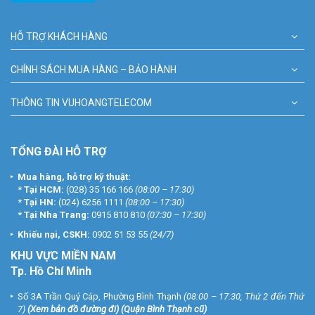
HỖ TRỢ KHÁCH HÀNG
CHÍNH SÁCH MUA HÀNG – BẢO HÀNH
THÔNG TIN VUHOANGTELECOM
TỔNG ĐÀI HỖ TRỢ
Mua hàng, hỗ trợ kỹ thuật:
*
Tại HCM:
(028) 35 166 166
(08:00 – 17:30)
*
Tại HN:
(024) 6256 1111
(08:00 – 17:30)
*
Tại Nha Trang:
0915 810 810
(07:30 – 17:30)
Khiếu nại, CSKH:
0902 51 53 55
(24/7)
KHU
VỰC MIỀN NAM
Tp. Hồ Chí Minh
Số 3A Trần Quý Cáp, Phường Bình Thạnh
(08:00 – 17:30, Thứ 2 đến Thứ
7)
(
Xem bản đồ đường đi
) (Quận Bình Thạnh cũ)