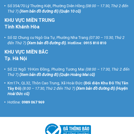
Số 354/70 Lý Thường Kiệt, Phường Diên Hồng
(08:00 – 17:30, Thứ 2 đến
Thứ 7)
(
Xem bản đồ đường đi
) (Quận 10 cũ)
KHU VỰC MIỀN TRUNG
Tỉnh Khánh Hòa
Số 02 Chung cư Ngô Gia Tự, Phường Nha Trang
(07:30 – 15:30, Thứ 2
đến Thứ 7)
(
Xem bản đồ đường đi
).
Hotline:
0915 810 810
KHU VỰC MIỀN BẮC
Tp. Hà Nội
Số 22 Ngõ 19 Kim Đồng, Phường Tương Mai
(08:00 – 17:30, Thứ 2 đến
Thứ 7)
(
Xem bản đồ đường đi
) (Quận Hoàng Mai cũ)
Km17+, QL32, Thôn Cao Trung, Xã Hoài Đức
(Đối diện Khu Đô Thị Tân
Tây Đô)
(8:00 – 17:30, Thứ 2 đến Thứ 7)
(
Xem bản đồ đường đi
) (Huyện
Hoài Đức cũ)
Hotline:
0989 067 969