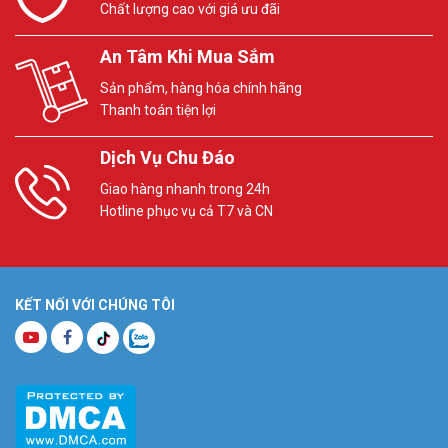
Chất lượng cao với giá ưu đãi
An Tâm Khi Mua Sắm
Sản phẩm, hàng hóa chính hãng
Thanh toán tiện lợi
Dịch Vụ Chu Đáo
Giao hàng nhanh trong 24h
Hotline phục vụ cả T7 và CN
KẾT NỐI VỚI CHÚNG TÔI