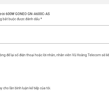
u và mua ở đâu?
g nhà phân phối. Để có báo giá chính xác và cập nhật, nên liên hệ trực t
t trời 600W GONEO GN-A600C-AS
 cả mua lẻ lẫn mua sỉ số lượng lớn.
ng bắt buộc được đánh dấu
*
r dùng ngoài trời lâu dài: thân nhôm đúc bền vững, pin LiFePO4 200
ũ Hoàng Telecom để được báo giá và tư vấn lắp đặt phù hợp với tuyến 
angtelecom
nhé.
ng để lại số điện thoại hoặc lời nhắn, nhân viên Vũ Hoàng Telecom sẽ liê
y cho lần bình luận kế tiếp của tôi.