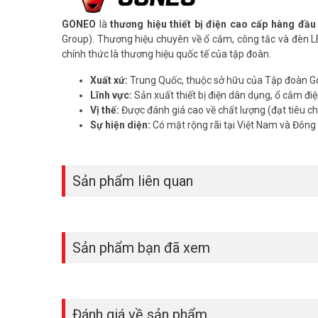
– Bảo hành: 2 năm
GONEO
là
thương hiệu thiết bị điện cao cấp hàng đầ
– Xuất xứ: Trung Quốc.
Group). Thương hiệu chuyên về ổ cắm, công tắc và đèn L
Câu hỏi thường gặp – FAQ
chính thức là thương hiệu quốc tế của tập đoàn.
Đèn đường solar GONEO GN-A600C-AS 
Xuất xứ:
Trung Quốc, thuộc sở hữu của Tập đoàn Gon
Lĩnh vực:
Sản xuất thiết bị điện dân dụng, ổ cắm đi
Sản phẩm dùng thân nhôm đúc nguyên khối, chip LED 5054
Vị thế:
Được đánh giá cao về chất lượng (đạt tiêu c
khúc đèn đường solar chất lượng cao. Thông số kỹ thuật 
Sự hiện diện:
Có mặt rộng rãi tại Việt Nam và Đôn
Đèn đường năng lượng mặt trời GONEO
Theo thông số kỹ thuật, thời gian chiếu sáng đạt từ 24 gi
trong ngày. Lắp tấm pin ở nơi không bị che khuất giúp duy tr
Sản phẩm liên quan
Đèn solar GONEO 600W ngoài trời có c
GONEO GN-A600C-AS đạt chỉ số bảo vệ IP65. IP65 đảm bả
nhôm đúc sơn tĩnh điện tăng thêm khả năng chống ăn mòn
Sản phẩm bạn đã xem
Pin LiFePO4 trong đèn đường solar có ư
LiFePO4 có tuổi thọ lên đến 2000 chu kỳ sạc xả, cao hơn nhi
khi lắp ngoài trời chịu nắng mưa. Sau 2000 chu kỳ, dung l
Đánh giá về sản phẩm