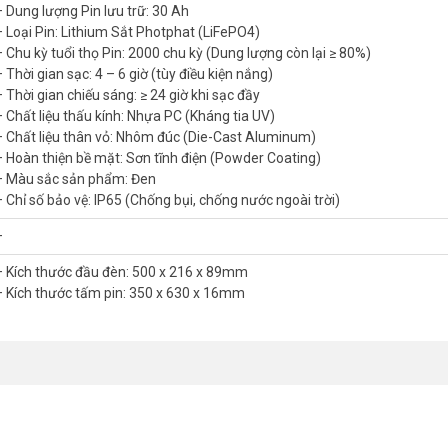
– Dung lượng Pin lưu trữ: 30 Ah
– Loại Pin: Lithium Sắt Photphat (LiFePO4)
– Chu kỳ tuổi thọ Pin: 2000 chu kỳ (Dung lượng còn lại ≥ 80%)
 Thời gian sạc: 4 – 6 giờ (tùy điều kiện nắng)
– Thời gian chiếu sáng: ≥ 24 giờ khi sạc đầy
– Chất liệu thấu kính: Nhựa PC (Kháng tia UV)
 từ xa
– Chất liệu thân vỏ: Nhôm đúc (Die-Cast Aluminum)
– Hoàn thiện bề mặt: Sơn tĩnh điện (Powder Coating)
– Màu sắc sản phẩm: Đen
– Chỉ số bảo vệ: IP65 (Chống bụi, chống nước ngoài trời)
–
– Kích thước đầu đèn: 500 x 216 x 89mm
0%)
– Kích thước tấm pin: 350 x 630 x 16mm