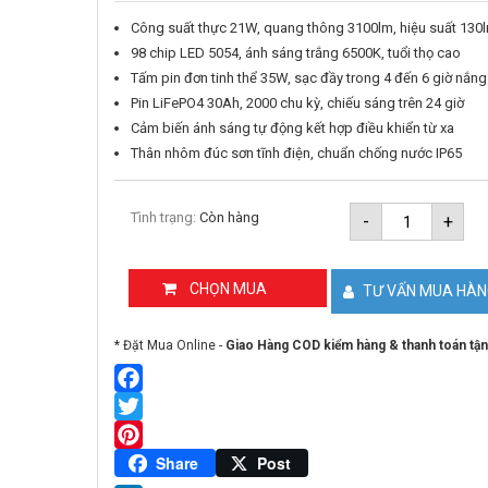
Công suất thực 21W, quang thông 3100lm, hiệu suất 13
98 chip LED 5054, ánh sáng trắng 6500K, tuổi thọ cao
Tấm pin đơn tinh thể 35W, sạc đầy trong 4 đến 6 giờ nắng
Pin LiFePO4 30Ah, 2000 chu kỳ, chiếu sáng trên 24 giờ
Cảm biến ánh sáng tự động kết hợp điều khiển từ xa
Thân nhôm đúc sơn tĩnh điện, chuẩn chống nước IP65
Đèn
Tình trạng:
Còn hàng
-
+
đường
năng
lượng
mặt
CHỌN MUA
TƯ VẤN MUA HÀ
trời
600W
GONEO
* Đặt Mua Online -
Giao Hàng COD kiểm hàng & thanh toán tận
GN-
A600C-
AS
số
Facebook
lượng
Twitter
Pinterest
Share
Post