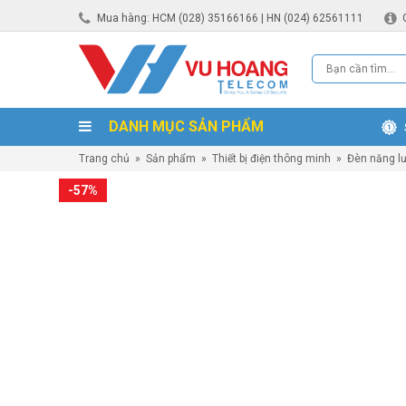
Mua hàng: HCM (028) 35166166 | HN (024) 62561111
DANH MỤC SẢN PHẨM
Trang chủ
»
Sản phẩm
»
Thiết bị điện thông minh
»
Đèn năng lư
-57%