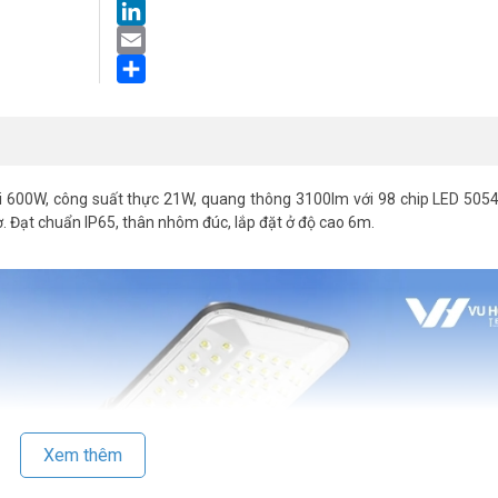
LinkedIn
Email
Share
i 600W, công suất thực 21W, quang thông 3100lm với 98 chip LED 505
ờ. Đạt chuẩn IP65, thân nhôm đúc, lắp đặt ở độ cao 6m.
Xem thêm