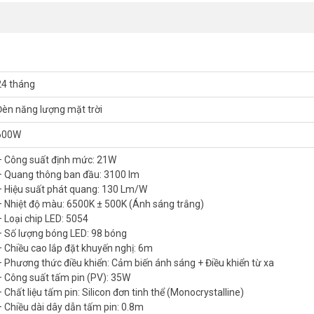
24 tháng
Đèn năng lượng mặt trời
600W
– Công suất định mức: 21W
– Quang thông ban đầu: 3100 lm
– Hiệu suất phát quang: 130 Lm/W
– Nhiệt độ màu: 6500K ± 500K (Ánh sáng trắng)
ên tục – đó là bài toán nhiều khu dân cư và hộ gia đình đang chịu đựng
– Loại chip LED: 5054
 thế hoàn toàn đèn điện lưới trên các tuyến đường nội khu. Quang th
– Số lượng bóng LED: 98 bóng
g và remote. Thân nhôm đúc nguyên khối, không lo han gỉ dù lắp ngoài 
– Chiều cao lắp đặt khuyến nghị: 6m
– Phương thức điều khiển: Cảm biến ánh sáng + Điều khiển từ xa
g lượng mặt trời 600W GONEO GN-A600C-AS
– Công suất tấm pin (PV): 35W
 Chất liệu tấm pin: Silicon đơn tinh thể (Monocrystalline)
– Chiều dài dây dẫn tấm pin: 0.8m