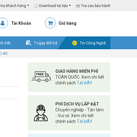
trợ khách hàng
Download tài liệu
Tra cứu bảo hành
Tài Khoản
Giỏ hàng
nh 24h
7 ngày đổi trả
Tin Công Nghệ
C-AS
GIAO HÀNG MIỄN PHÍ
TOÀN QUỐC. Xem chi tiết
chính sách
TẠI ĐÂY
O
PHÍ DỊCH VỤ LẮP ĐẶT
Chuyên nghiệp - Tận tâm
- Vui vẻ. Xem chi tiết
chính sách
TẠI ĐÂY