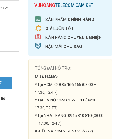
VUHOANG
TELECOM CAM KẾT
0lm/W
SẢN PHẨM
CHÍNH HÃNG
GIÁ
LUÔN TỐT
BÁN HÀNG
CHUYÊN NGHIỆP
HẬU MÃI
CHU ĐÁO
TỔNG ĐÀI HỖ TRỢ:
MUA HÀNG:
NG
* Tại HCM:
028 35 166 166
(08:00 –
17:30, T2-T7)
 nơi
* Tại HÀ NỘI:
024 6256 1111
(08:00 –
17:30, T2-T7)
* Tại NHA TRANG:
0915 810 810
(08:00
– 17:30, T2-T7)
KHIẾU NẠI:
0902 51 53 55 (24/7)