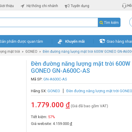
Hỗ 
Giới thiệu
Hệ thống chi nhánh
Tuyển dụng
Tìm kiếm
Sản phẩm được quan tâm
Khuyến mãi
Giao hàng nha
ợng mặt trời
»
GONEO
»
Đèn đường năng lượng mặt trời 600W GONEO GN-A600
Đèn đường năng lượng mặt trời 600W
GONEO GN-A600C-AS
Mã SP:
GN-A600C-AS
Hãng SX:
GONEO
Đèn đường năng lượng mặt trời GONE
1.779.000
đ
(Giá đã bao gồm VAT)
Tiết kiệm:
57%
Giá website: 4.159.000
đ