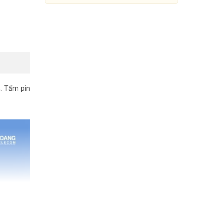
4. Tấm pin
Đèn đường năng lượng mặt trời
600W GONEO GN-A600C-AS
1.779.000đ
4.159.000đ
Mua Ngay