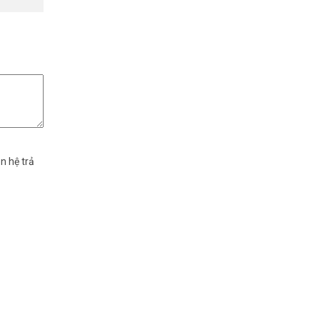
iếp đại lý
0 chu kỳ,
đường thực
n hệ trả