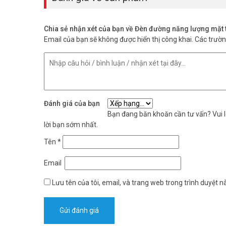
Đèn GONEO GN-A600C-AS giá bao nhiê
Giá sản phẩm thay đổi theo thời điểm và chính sách của từn
Chia sẻ nhận xét của bạn về Đèn đường năng lượng mặ
chính thức. Vũ Hoàng Telecom cung cấp báo giá nhanh cho
Email của bạn sẽ không được hiển thị công khai.
Các trườ
GONEO GN-A600C-AS hội tụ đủ yếu tố cho đèn đường sola
quang thông 3100lm và chuẩn chống nước IP65. Liên hệ V
tế của bạn. Tham khảo thêm thông tin tại
Facebook Vuho
Đánh giá của bạn
Bạn đang băn khoăn cần tư vấn? Vui lò
lời bạn sớm nhất.
Tên
*
Email
Lưu tên của tôi, email, và trang web trong trình duyệt nà