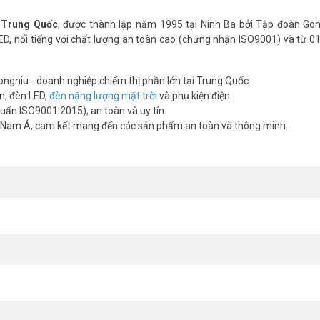
u Trung Quốc
, được thành lập năm 1995 tại Ninh Ba bởi Tập đoàn Gon
ED, nổi tiếng với chất lượng an toàn cao (chứng nhận ISO9001) và từ 
có tốt không?
gniu - doanh nghiệp chiếm thị phần lớn tại Trung Quốc.
ện, đèn LED,
đèn năng lượng mặt trời
và phụ kiện điện.
 và pin LiFePO4 tuổi thọ 2000 chu kỳ. Đây là các vật liệu được dùng 
huẩn ISO9001:2015), an toàn và uy tín.
được công bố đầy đủ, minh bạch để người dùng tự đánh giá trước khi mua
g Nam Á, cam kết mang đến các sản phẩm an toàn và thông minh.
 600W sáng được bao lâu mỗi đêm?
ờ trở lên khi pin sạc đầy. Thực tế phụ thuộc vào số giờ nắng và vị trí đ
ì hiệu suất sạc tối đa.
hống nước không?
o chống bụi hoàn toàn và chịu được tia nước phun trực tiếp từ mọi h
 theo thời gian.
u điểm gì so với pin thường?
ều so với pin lithium ion thông thường. Loại pin này ổn định nhiệt tốt hơn
ượng pin vẫn còn tối thiểu 80% theo công bố nhà sản xuất.