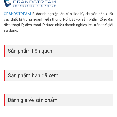
– Jack cắm tai nghe
– Danh bạ 2000 số tự động đồng bộ toàn công ty, 800 lịch sử cuộc
GRANDSTREAM
là doanh nghiệp lớn của Hoa Kỳ chuyên sản xuất
gọi,
các thiết bị trong ngành viễn thông. Nổi bật với sản phẩm tổng đài
– Hỗ trợ quản lý qua cloud từ smartphone và PC
điện thoại IP, điện thoại IP được nhiều doanh nghiệp lớn trên thế giới
– Âm thanh chuẩn HD
sử dụng.
– Sản phẩm chính hãng Grandstream của Mỹ.
– Sản xuất tại Trung Quốc.
– Bảo hành: 12 tháng.
Sản phẩm liên quan
Đặt mua Online ngay sản phẩm Grandstream GRP2602W mới
nhất, xin vui lòng liên hệ HOTLINE
1900.9259
để được hỗ trợ tốt
nhất. Tham khảo thêm hình ảnh tại
Facebook Vuhoangtelecom
nhé!
Sản phẩm bạn đã xem
Đánh giá về sản phẩm