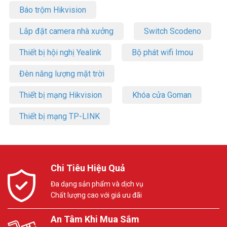
Báo trộm Hikvision
Lắp đặt camera nhà xưởng
Switch Scodeno
Thiết bị hội nghị Yealink
Bộ phát wifi Imou
Đèn năng lượng mặt trời
Thiết bị mạng Hikvision
Khóa cửa Goman
Thiết bị mạng TP-LINK
Chi Tiêu Hiệu Quả
Đa dạng sản phẩm và dịch vụ
Chất lượng cao với giá ưu đãi
An Tâm Khi Mua Sắm