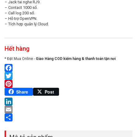
– Jack tai nghe RJ9.
– Contact 1000 số.
– Call log 200 số.
– Hỗ trợ OpenVPN.
– Tích hợp quản lý Cloud.
Hết hàng
* Đặt Mua Online -
Giao Hàng COD kiểm hàng & thanh toán tận nơi
Facebook
Twitter
Pinterest
Share
Post
LinkedIn
Email
Share