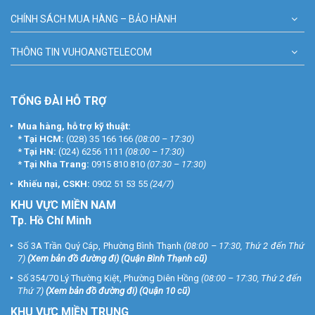
CHÍNH SÁCH MUA HÀNG – BẢO HÀNH
THÔNG TIN VUHOANGTELECOM
TỔNG ĐÀI HỖ TRỢ
Mua hàng, hỗ trợ kỹ thuật:
*
Tại HCM:
(028) 35 166 166
(08:00 – 17:30)
*
Tại HN:
(024) 6256 1111
(08:00 – 17:30)
*
Tại Nha Trang:
0915 810 810
(07:30 – 17:30)
Khiếu nại, CSKH:
0902 51 53 55
(24/7)
KHU
VỰC MIỀN NAM
Tp. Hồ Chí Minh
Số 3A Trần Quý Cáp, Phường Bình Thạnh
(08:00 – 17:30, Thứ 2 đến Thứ
7)
(
Xem bản đồ đường đi
) (Quận Bình Thạnh cũ)
Số 354/70 Lý Thường Kiệt, Phường Diên Hồng
(08:00 – 17:30, Thứ 2 đến
Thứ 7)
(
Xem bản đồ đường đi
) (Quận 10 cũ)
KHU VỰC MIỀN TRUNG