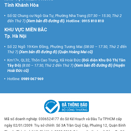
Tỉnh Khánh Hòa
Số 02 Chung cư Ngô Gia Tự, Phường Nha Trang
(07:30 – 15:30, Thứ 2
đến Thứ 7)
(
Xem bản đồ đường đi
).
Hotline:
0915 810 810
KHU VỰC MIỀN BẮC
Tp. Hà Nội
Số 22 Ngõ 19 Kim Đồng, Phường Tương Mai
(08:00 – 17:30, Thứ 2 đến
Thứ 7)
(
Xem bản đồ đường đi
) (Quận Hoàng Mai cũ)
Km17+, QL32, Thôn Cao Trung, Xã Hoài Đức
(Đối diện Khu Đô Thị Tân
Tây Đô)
(8:00 – 17:30, Thứ 2 đến Thứ 7)
(
Xem bản đồ đường đi
) (Huyện
Hoài Đức cũ)
Hotline:
0989 067 969
Mã số doanh nghiệp: 0306524177 do Sở Kế Hoạch và Đầu Tư TP.HCM cấp
ngày 02/01/2009. Trụ sở chính: Số 3A Trần Quý Cáp, Phường 12, Quận Bình