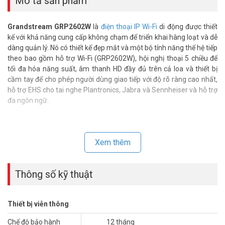
Mô tả sản phẩm
Grandstream GRP2602W
là
điện thoại IP Wi-Fi
di động được thiết
kế với khả năng cung cấp không chạm để triển khai hàng loạt và dễ
dàng quản lý. Nó có thiết kế đẹp mắt và một bộ tính năng thế hệ tiếp
theo bao gồm hỗ trợ Wi-Fi (GRP2602W), hội nghị thoại 5 chiều để
tối đa hóa năng suất, âm thanh HD đầy đủ trên cả loa và thiết bị
cầm tay để cho phép người dùng giao tiếp với độ rõ ràng cao nhất,
hỗ trợ EHS cho tai nghe Plantronics, Jabra và Sennheiser và hỗ trợ
đa ngôn ngữ.
Xem thêm
Thông số kỹ thuật
Thiết bị viễn thông
Chế độ bảo hành
12 tháng