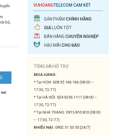
VUHOANG
TELECOM CAM KẾT
chuyển
am
SẢN PHẨM
CHÍNH HÃNG
nội bộ,
GIÁ
LUÔN TỐT
BÁN HÀNG
CHUYÊN NGHIỆP
HẬU MÃI
CHU ĐÁO
TỔNG ĐÀI HỖ TRỢ:
am
MUA HÀNG:
NG
* Tại HCM:
028 35 166 166
(08:00 –
17:30, T2-T7)
 nơi
* Tại HÀ NỘI:
024 6256 1111
(08:00 –
17:30, T2-T7)
* Tại NHA TRANG:
0915 810 810
(08:00
– 17:30, T2-T7)
KHIẾU NẠI:
0902 51 53 55 (24/7)