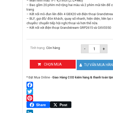
– Màn hình màu TFT 4,3 inch (272×480)
– Bao gồm 20 phím mở rộng hai màu và 2 phím mũi tên để 
trang
– Kết nối mô-đun lên đến 4 GBX20 với điện thoại Grandstre
– BLF, gọi đỗ/ đón khách, quay số nhanh, hiện diện, liên lạc 
chuyển/ chuyển tiếp hội nghị thoại và hơn thế nữa.
– Kết nối với điện thoại Grandstream GRP2615 và GXV3350
Mô-
Tình trạng:
Còn hàng
-
+
đun
mở
rộng
Grandstre
CHỌN MUA
TƯ VẤN MUA HÀ
GBX20
số
lượng
* Đặt Mua Online -
Giao Hàng COD kiểm hàng & thanh toán tận
Facebook
Twitter
Pinterest
Share
Post