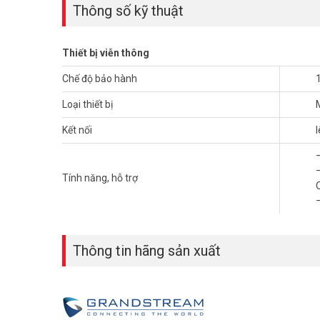
Thông số kỹ thuật
Thiết bị viễn thông
Chế độ bảo hành
Loại thiết bị
Kết nối
Tính năng, hỗ trợ
Mô-đun mở rộng Grandstream GBX20 hỗ trợ một loạt các 
hiện diện, liên lạc nội bộ, chuyển/chuyển tiếp hội nghị tho
Thông tin hãng sản xuất
lượng cuộc gọi lớn, GBX20 đảm bảo năng suất tối đa bằng 
Thông số kỹ thuật mô-đun mở rộng
– Màn hình màu TFT 4,3 inch (272×480)