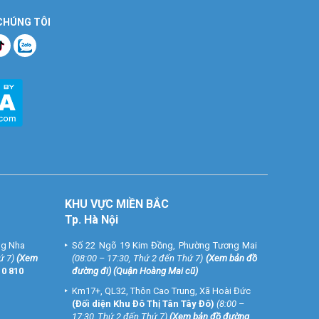
 CHÚNG TÔI
KHU VỰC MIỀN BẮC
Tp. Hà Nội
ng Nha
Số 22 Ngõ 19 Kim Đồng, Phường Tương Mai
ứ 7)
(
Xem
(08:00 – 17:30, Thứ 2 đến Thứ 7)
(
Xem bản đồ
10 810
đường đi
) (Quận Hoàng Mai cũ)
Km17+, QL32, Thôn Cao Trung, Xã Hoài Đức
(Đối diện Khu Đô Thị Tân Tây Đô)
(8:00 –
17:30, Thứ 2 đến Thứ 7)
(
Xem bản đồ đường