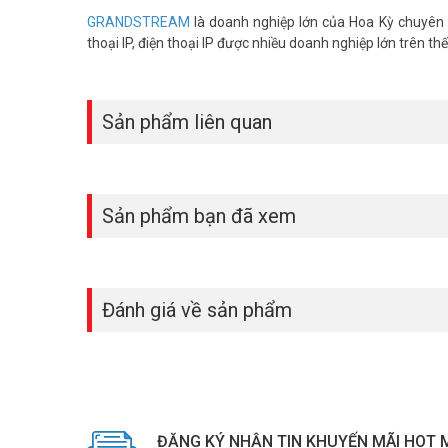
– 20 mỗi trang (mỗi mô-đun chứa 2 trang, tối đa 40 dòng
GRANDSTREAM
là doanh nghiệp lớn của Hoa Kỳ chuyên s
– Kết hợp 4 mô-đun liên kết daisy cho 160 địa chỉ liên hệ/ 
thoại IP, điện thoại IP được nhiều doanh nghiệp lớn trên thế
– BLF, gọi đỗ/ đón khách, quay số nhanh, hiện diện, liên lạ
– Kết nối với điện thoại Grandstream GRP2615 và GXV33
– Sản phẩm chính hãng Grandstream của Mỹ.
– Sản xuất tại Trung Quốc.
Sản phẩm liên quan
– Bảo hành: 12 tháng.
Đặt mua Online ngay sản phẩm Grandstream GBX20 mới nh
thêm hình ảnh tại
Facebook Vuhoangtelecom
nhé!
Sản phẩm bạn đã xem
Đánh giá về sản phẩm
ĐĂNG KÝ NHẬN TIN KHUYẾN MÃI HOT 