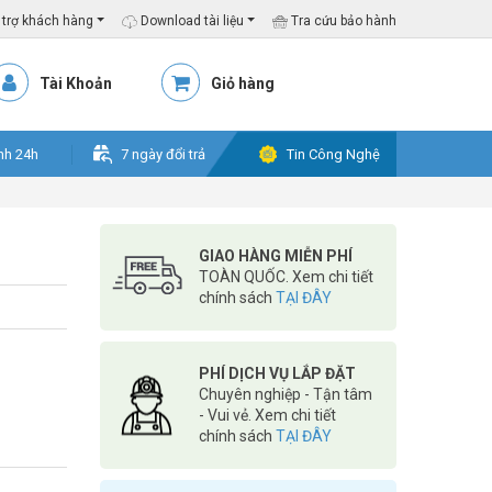
trợ khách hàng
Download tài liệu
Tra cứu bảo hành
Tài Khoản
Giỏ hàng
nh 24h
7 ngày đổi trả
Tin Công Nghệ
GIAO HÀNG MIỄN PHÍ
TOÀN QUỐC. Xem chi tiết
chính sách
TẠI ĐÂY
PHÍ DỊCH VỤ LẮP ĐẶT
Chuyên nghiệp - Tận tâm
- Vui vẻ. Xem chi tiết
chính sách
TẠI ĐÂY