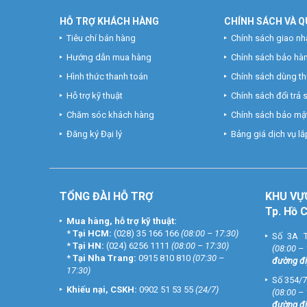
HỖ TRỢ KHÁCH HÀNG
CHÍNH SÁCH VÀ Q
Tiêu chí bán hàng
Chính sách giao nh
Hướng dẫn mua hàng
Chính sách bảo hà
Hình thức thanh toán
Chính sách dùng t
Hỗ trợ kỹ thuật
Chính sách đổi trả
Chăm sóc khách hàng
Chính sách bảo mật
Đăng ký Đại lý
Bảng giá dịch vụ lắp
TỔNG ĐÀI HỖ TRỢ
KHU
VỰ
Tp. Hồ 
Mua hàng, hỗ trợ kỹ thuật:
*
Tại HCM:
(028) 35 166 166
(08:00 – 17:30)
Số 3A T
*
Tại HN:
(024) 6256 1111
(08:00 – 17:30)
(08:00 –
*
Tại Nha Trang:
0915 810 810
(07:30 –
đường đi
17:30)
Số 354/7
Khiếu nại, CSKH:
0902 51 53 55
(24/7)
(08:00 –
đường đi