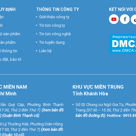
UY ĐỊNH
THÔNG TIN CÔNG TY
KẾT NỐI VỚI
ận
Giới thiệu công ty
nh
Tin tức công ty
hử sản phẩm
Tin tức công nghệ
 sản phẩm
Tin tuyển dụng
 thông tin
Liên hệ
 đặt, bảo trì
C MIỀN NAM
KHU VỰC MIỀN TRUNG
Chí Minh
Tỉnh Khánh Hòa
rần Quý Cáp, Phường Bình Thạnh
Số 02 Chung cư Ngô Gia Tự, Phườ
 17:30, Thứ 2 đến Thứ 7)
(
Xem bản đồ
Trang
(07:30 – 15:30, Thứ 2 đến Th
) (Quận Bình Thạnh cũ)
bản đồ đường đi
).
Hotline:
0915 8
0 Lý Thường Kiệt, Phường Diên Hồng
 17:30, Thứ 2 đến Thứ 7)
(
Xem bản đồ
) (Quận 10 cũ)