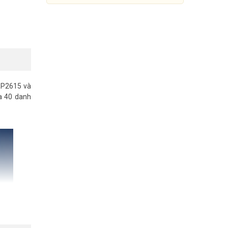
GRP2615 và
a 40 danh
Mô-đun mở rộng Grandstream
GBX20
3.650.000đ
5.110.000đ
Mua Ngay