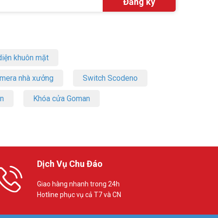
iện khuôn mặt
amera nhà xưởng
Switch Scodeno
on
Khóa cửa Goman
Dịch Vụ Chu Đáo
Giao hàng nhanh trong 24h
Hotline phục vụ cả T7 và CN