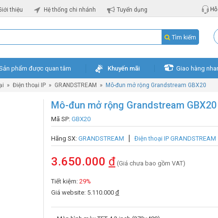
Hỗ 
Giới thiệu
Hệ thống chi nhánh
Tuyển dụng
Tìm kiếm
Sản phẩm được quan tâm
Khuyến mãi
Giao hàng nha
ại
»
Điện thoại IP
»
GRANDSTREAM
»
Mô-đun mở rộng Grandstream GBX20
Mô-đun mở rộng Grandstream GBX20
Mã SP:
GBX20
Hãng SX:
GRANDSTREAM
Điện thoại IP GRANDSTREAM
3.650.000
đ
(Giá chưa bao gồm VAT)
Tiết kiệm:
29%
Giá website: 5.110.000
đ