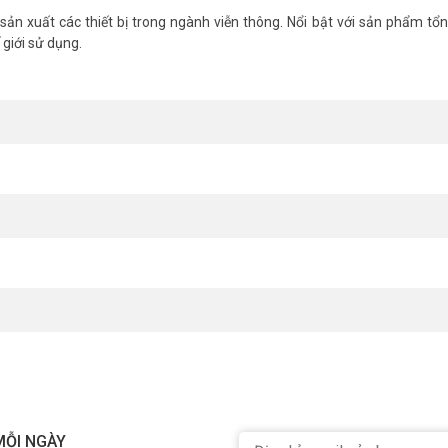
 cho mỗi mô-đun)
ản xuất các thiết bị trong ngành viễn thông. Nổi bật với sản phẩm tổn
tiện ích mở rộng
 giới sử dụng.
c nội bộ, chuyển/ chuyển tiếp hội nghị thoại và hơn thế nữa.
50
ất, xin vui lòng liên hệ HOTLINE
1900.9259
để được hỗ trợ tốt nhất.
MỖI NGÀY