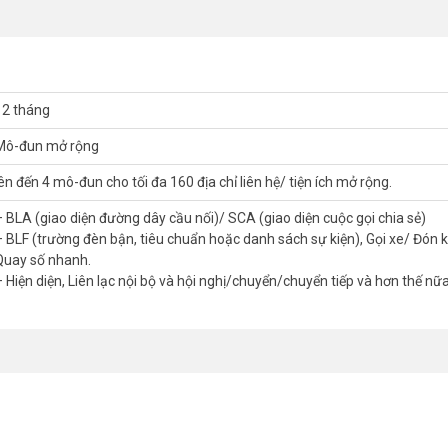
12 tháng
Mô-đun mở rộng
lên đến 4 mô-đun cho tối đa 160 địa chỉ liên hệ/ tiện ích mở rộng.
– BLA (giao diện đường dây cầu nối)/ SCA (giao diện cuộc gọi chia sẻ)
– BLF (trường đèn bận, tiêu chuẩn hoặc danh sách sự kiện), Gọi xe/ Đón 
Quay số nhanh.
– Hiện diện, Liên lạc nội bộ và hội nghị/chuyển/chuyển tiếp và hơn thế nữa
tính năng cuộc gọi nâng cao bao gồm BLF, gọi đỗ/nhận cuộc gọi, quay
ại và hơn thế nữa. Là giải pháp lý tưởng cho các doanh nghiệp và lễ tân q
cách giám sát và điều phối các cuộc gọi đến một cách hiệu quả.
 Grandstream GBX20