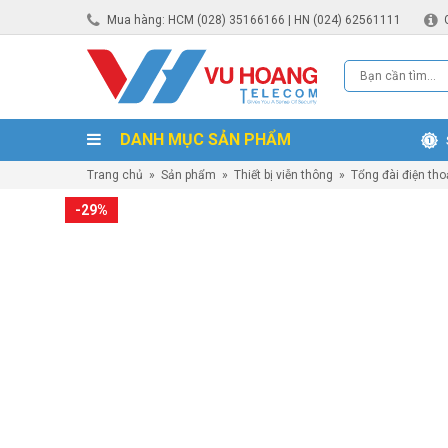
Mua hàng: HCM (028) 35166166 | HN (024) 62561111
DANH MỤC SẢN PHẨM
Trang chủ
»
Sản phẩm
»
Thiết bị viễn thông
»
Tổng đài điện tho
-29%