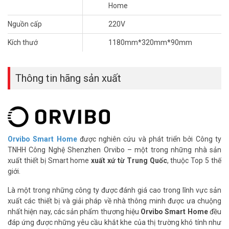
– Giàn phơi thông minh phiên bản cao cấp màu Silver kết nối Wifi
Home
– Kích thước：1180mm*320mm*90mm
– Hạ xuống：1200mm
Nguồn cấp
220V
– Kích thuớc thanh phơi：2200mm
Kích thướ
1180mm*320mm*90mm
– Màu: Vàng
– Khả năng chịu tải lớn 40 kg
– Công nghệ luân phiên không khí lạnh và ấm, sấy khô chất lượng
Thông tin hãng sản xuất
cao ba chiều
– Tính năng: Quạt sấy, đèn khử khuẩn, chiếu sáng.
– Tự động dừng khi gặp vật cản hoặc quá tải
– Điều khiển: Remote, App ORVIBO Home
– Nguồn cấp: 220V
– Xuất xứ: Trung Quốc.
Orvibo Smart Home
được nghiên cứu và phát triển bởi Công ty
– Bảo hành: 24 tháng.
TNHH Công Nghệ Shenzhen Orvibo – một trong những nhà sản
xuất thiết bị Smart home
xuất xứ từ Trung Quốc
, thuộc Top 5 thế
Đặt mua Online ngay sản phẩm Orvibo P20 xin vui lòng liên hệ
giới.
HOTLINE
1900.9259
để được hỗ trợ tốt nhất. Tham khảo thêm
thông tin tại
Facebook Vuhoangtelecom
nhé.
Là một trong những công ty được đánh giá cao trong lĩnh vực sản
xuất các thiết bị và giải pháp về nhà thông minh được ưa chuộng
nhất hiện nay, các sản phẩm thương hiệu
Orvibo Smart Home
đều
đáp ứng được những yêu cầu khắt khe của thị trường khó tính như