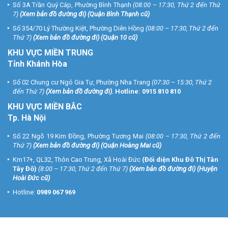
Số 3A Trần Quý Cáp, Phường Bình Thạnh
(08:00 – 17:30, Thứ 2 đến Thứ
7)
(
Xem bản đồ đường đi
) (Quận Bình Thạnh cũ)
Số 354/70 Lý Thường Kiệt, Phường Diên Hồng
(08:00 – 17:30, Thứ 2 đến
Thứ 7)
(
Xem bản đồ đường đi
) (Quận 10 cũ)
KHU VỰC MIỀN TRUNG
Tỉnh Khánh Hòa
Số 02 Chung cư Ngô Gia Tự, Phường Nha Trang
(07:30 – 15:30, Thứ 2
đến Thứ 7)
(
Xem bản đồ đường đi
).
Hotline:
0915 810 810
KHU VỰC MIỀN BẮC
Tp. Hà Nội
Số 22 Ngõ 19 Kim Đồng, Phường Tương Mai
(08:00 – 17:30, Thứ 2 đến
Thứ 7)
(
Xem bản đồ đường đi
) (Quận Hoàng Mai cũ)
Km17+, QL32, Thôn Cao Trung, Xã Hoài Đức
(Đối diện Khu Đô Thị Tân
Tây Đô)
(8:00 – 17:30, Thứ 2 đến Thứ 7)
(
Xem bản đồ đường đi
) (Huyện
Hoài Đức cũ)
Hotline:
0989 067 969