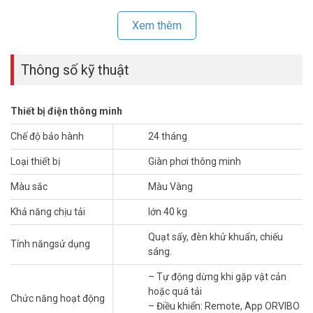
Xem thêm
Thông số kỹ thuật
Thiết bị điện thông minh
Chế độ bảo hành
24 tháng
Loại thiết bị
Giàn phơi thông minh
Điều khiển thông minh từ xa, nâng, sấy và khử trùng bằng một
phím bấm
Màu sắc
Màu Vàng
Cho dù ở nhà hay ra ngoài, nó có thể được điều khiển tự do thông
Khả năng chịu tải
lớn 40 kg
qua APP điện thoại di động “Zhijia 365”,
và nó hỗ trợ điều khiển từ xa không dây, thuận tiện cho người già và
Quạt sấy, đèn khử khuẩn, chiếu
Tính năngsử dụng
trẻ em.
sáng.
Thông số kỹ thuật giàn phơi thông minh
– Tự động dừng khi gặp vật cản
cao cấp màu Gold Orvibo P20
hoặc quá tải
Chức năng hoạt động
– Điều khiển: Remote, App ORVIBO