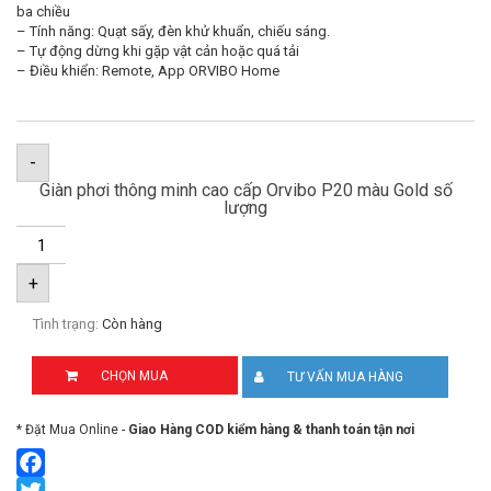
ba chiều
– Tính năng: Quạt sấy, đèn khử khuẩn, chiếu sáng.
– Tự động dừng khi gặp vật cản hoặc quá tải
– Điều khiển: Remote, App ORVIBO Home
-
Giàn phơi thông minh cao cấp Orvibo P20 màu Gold số
lượng
+
Tình trạng:
Còn hàng
CHỌN MUA
TƯ VẤN MUA HÀNG
* Đặt Mua Online -
Giao Hàng COD kiểm hàng & thanh toán tận nơi
Facebook