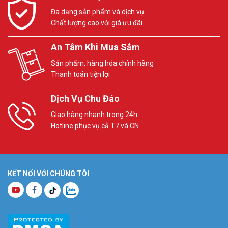
Đa dạng sản phẩm và dịch vụ
Chất lượng cao với giá ưu đãi
An Tâm Khi Mua Sắm
Sản phẩm, hàng hóa chính hãng
Thanh toán tiện lợi
Dịch Vụ Chu Đáo
Giao hàng nhanh trong 24h
Hotline phục vụ cả T7 và CN
KẾT NỐI VỚI CHÚNG TÔI