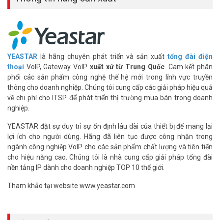
YEASTAR
là hãng chuyên phát triển và sản xuất
tổng đài điện
thoại
VoIP, Gateway VoIP
xuất xứ từ Trung Quốc
. Cam kết phân
phối các sản phẩm công nghệ thế hệ mới trong lĩnh vực truyền
thông cho doanh nghiệp. Chúng tôi cung cấp các giải pháp hiệu quả
về chi phí cho ITSP để phát triển thị trường mua bán trong doanh
nghiệp.
Dễ Sử Dụng và Quản Lý
YEASTAR đặt sự duy trì sự ổn định lâu dài của thiết bị để mang lại
Giao diện quản lý trực quan, dễ dàng cấu hình và theo dõi các cuộc
lợi ích cho người dùng. Hãng đã liên tục được công nhận trong
gọi.
ngành công nghiệp VoIP cho các sản phẩm chất lượng và tiên tiến
cho hiệu năng cao. Chúng tôi là nhà cung cấp giải pháp tổng đài
Hỗ Trợ Làm Việc Từ Xa
nền tảng IP dành cho doanh nghiệp TOP 10 thế giới.
Cho phép nhân viên truy cập và sử dụng hệ thống từ bất kỳ đâu
thông qua ứng dụng di động hoặc máy tính.
Tham khảo tại website www.yeastar.com
Báo Cáo và Phân Tích
Cung cấp báo cáo chi tiết về hiệu suất cuộc gọi, giúp bạn đưa ra