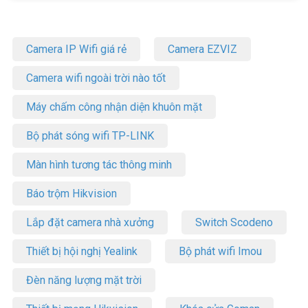
Gói tổng đài ảo Yeastar Cloud Mini 5 máy nhánh là giải pháp hoàn
hảo cho các doanh nghiệp nhỏ muốn nâng cao hiệu quả giao tiếp
và tiết kiệm chi phí. Với các tính năng thông minh và khả năng tích
hợp cao, bạn có thể quản lý cuộc gọi một cách linh hoạt và chuyên
Camera IP Wifi giá rẻ
Camera EZVIZ
nghiệp. Để được tư vấn và lắp đặt hệ thống tổng đài ảo chất lượng
cao, hãy liên hệ với chúng tôi tại Vũ Hoàng Telecom. Đăng ký ngay
Camera wifi ngoài trời nào tốt
hôm nay để trải nghiệm sự linh hoạt và hiệu quả trong giao tiếp!
Máy chấm công nhận diện khuôn mặt
Thông tin gói tổng đài ảo Yeastar Cloud
Mini 5 máy nhánh
Bộ phát sóng wifi TP-LINK
– Cuộc gọi đồng thời: không giới hạn
Màn hình tương tác thông minh
– Đầu số SIP: 2 kết nối từ các nhà mạng tại VN
– Ghi âm: 2 tháng
Báo trộm Hikvision
– Lời chào tự động IVR
– Giao diện quản trị: Tiếng Anh/ Tiếng Việt
Lắp đặt camera nhà xưởng
Switch Scodeno
– Voice mail
– Chuyển cuộc gọi sang máy nhánh khác hoặc số di động
Thiết bị hội nghị Yealink
Bộ phát wifi Imou
– Quản lý cước
– Xuất xứ: Trung Quốc
Đèn năng lượng mặt trời
– Bảo hành: 12 tháng