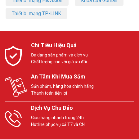
Thiết bị mạng Hikvision
Khóa cửa Goman
Đặt mua Online ngay sản phẩm Yeastar Cloud Mini 5 máy nhánh
mới nhất, xin vui lòng liên hệ HOTLINE
1900.9259
để được hỗ trợ tốt
Thiết bị mạng TP-LINK
nhất. Tham khảo thêm hình ảnh tại
Facebook Vuhoangtelecom
nhé!
Chi Tiêu Hiệu Quả
Đa dạng sản phẩm và dịch vụ
Chất lượng cao với giá ưu đãi
An Tâm Khi Mua Sắm
Sản phẩm, hàng hóa chính hãng
Thanh toán tiện lợi
Dịch Vụ Chu Đáo
Giao hàng nhanh trong 24h
Hotline phục vụ cả T7 và CN