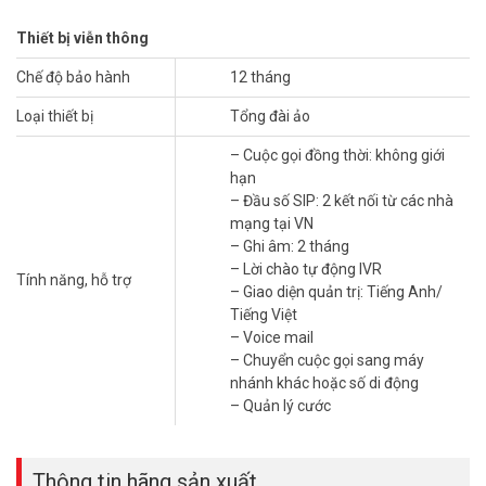
Thiết bị viễn thông
Tính Năng Nổi Bật Của Yeastar Cloud Mini
Chế độ bảo hành
12 tháng
Linh Hoạt và Tiết Kiệm
Loại thiết bị
Tổng đài ảo
Không cần đầu tư vào hạ tầng phức tạp, giúp giảm thiểu chi phí ban
đầu và bảo trì.
– Cuộc gọi đồng thời: không giới
Dễ dàng mở rộng số máy nhánh khi doanh nghiệp phát triển.
hạn
– Đầu số SIP: 2 kết nối từ các nhà
Tích Hợp Tính Năng Thông Minh
mạng tại VN
Chuyển tiếp cuộc gọi, ghi âm, và tích hợp với các phần mềm
– Ghi âm: 2 tháng
CRM để quản lý quan hệ khách hàng hiệu quả.
– Lời chào tự động IVR
Tính năng, hỗ trợ
Hệ thống trả lời tự động (IVR) giúp phân phối cuộc gọi một
– Giao diện quản trị: Tiếng Anh/
cách tự động.
Tiếng Việt
– Voice mail
Bảo Mật Cao
– Chuyển cuộc gọi sang máy
nhánh khác hoặc số di động
Sử dụng công nghệ mã hóa hiện đại để bảo vệ thông tin liên lạc của
– Quản lý cước
bạn.
Thông tin hãng sản xuất