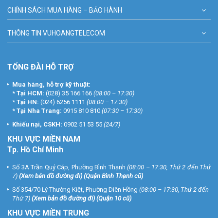
CHÍNH SÁCH MUA HÀNG – BẢO HÀNH
THÔNG TIN VUHOANGTELECOM
TỔNG ĐÀI HỖ TRỢ
Mua hàng, hỗ trợ kỹ thuật:
*
Tại HCM:
(028) 35 166 166
(08:00 – 17:30)
*
Tại HN:
(024) 6256 1111
(08:00 – 17:30)
*
Tại Nha Trang:
0915 810 810
(07:30 – 17:30)
Khiếu nại, CSKH:
0902 51 53 55
(24/7)
KHU
VỰC MIỀN NAM
Tp. Hồ Chí Minh
Số 3A Trần Quý Cáp, Phường Bình Thạnh
(08:00 – 17:30, Thứ 2 đến Thứ
7)
(
Xem bản đồ đường đi
) (Quận Bình Thạnh cũ)
Số 354/70 Lý Thường Kiệt, Phường Diên Hồng
(08:00 – 17:30, Thứ 2 đến
Thứ 7)
(
Xem bản đồ đường đi
) (Quận 10 cũ)
KHU VỰC MIỀN TRUNG