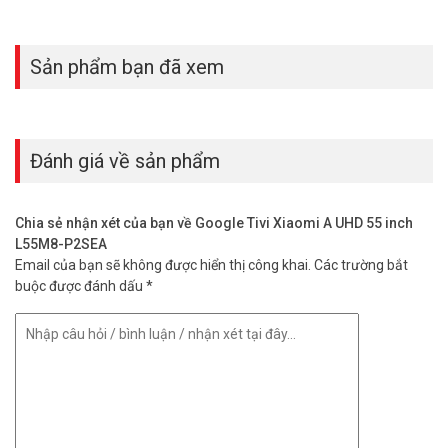
Sản phẩm bạn đã xem
Công nghệ âm thanh
Đánh giá về sản phẩm
– Hệ thống 2 loa, tổng công suất 20W.
– Công nghệ Dolby Audio giả lập âm thanh vòm với chất âm phát
ra từ nhiều hướng, cải thiện độ chi tiết của âm thanh phụ, lọc tạp
Chia sẻ nhận xét của bạn về Google Tivi Xiaomi A UHD 55 inch
âm để người nghe được thưởng thức bản nhạc, bộ phim với âm
L55M8-P2SEA
thanh mạnh mẽ, lôi cuốn hơn.
Email của bạn sẽ không được hiển thị công khai.
Các trường bắt
– Công nghệ DTS-X, DTS Virtual:X tạo nên không gian âm thanh đa
buộc được đánh dấu
*
chiều lan tỏa rộng, cho cảm giác âm thanh chân thực đến bất ngờ.