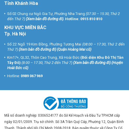
Tỉnh Khánh Hòa
Số 02 Chung cư Ngô Gia Tự, Phường Nha Trang
(07:30 – 15:30, Thứ 2
đến Thứ 7)
(
Xem bản đồ đường đi
).
Hotline:
0915 810 810
KHU VỰC MIỀN BẮC
Tp. Hà Nội
Số 22 Ngõ 19 Kim Đồng, Phường Tương Mai
(08:00 – 17:30, Thứ 2 đến
Thứ 7)
(
Xem bản đồ đường đi
) (Quận Hoàng Mai cũ)
Km17+, QL32, Thôn Cao Trung, Xã Hoài Đức
(Đối diện Khu Đô Thị Tân
Tây Đô)
(8:00 – 17:30, Thứ 2 đến Thứ 7)
(
Xem bản đồ đường đi
) (Huyện
Hoài Đức cũ)
Hotline:
0989 067 969
Mã số doanh nghiệp: 0306524177 do Sở Kế Hoạch và Đầu Tư TP.HCM cấp
ngày 02/01/2009. Trụ sở chính: Số 3A Trần Quý Cáp, Phường 12, Quận Bình
Thạnh, Thành phố Hồ Chí Minh 2008-2018. Bản quyền thuộc về Công Ty Cổ