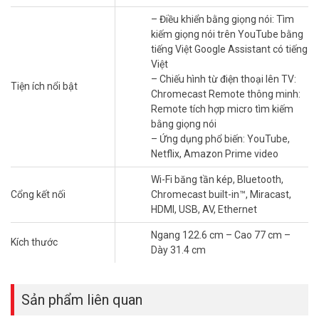
Công nghệ hình ảnh
– Điều khiển bằng giọng nói: Tìm
kiếm giọng nói trên YouTube bằng
– Độ phân giải 4K tái tạo cảnh phim sắc nét gấp 4 lần màn hình Full
tiếng Việt Google Assistant có tiếng
HD, cùng với tính năng làm mượt chuyển động đem đến cho người
Việt
xem những khung hình 4K bắt mắt.
– Chiếu hình từ điện thoại lên TV:
– Bộ xử lý Mali-G52 MC1 hoạt động hiệu quả, giải quyết các tác vụ
Tiện ích nổi bật
Chromecast Remote thông minh:
trơn tru, tối ưu hóa chất lượng hình ảnh, âm thanh, cho bạn có
Remote tích hợp micro tìm kiếm
được trải nghiệm nghe nhìn tuyệt vời.
bằng giọng nói
– Wide Color Gamut với dải màu rộng giúp tái hiện hình ảnh có màu
– Ứng dụng phổ biến: YouTube,
sắc rực rỡ, chân thực hơn.
Netflix, Amazon Prime video
– Công nghệ Dolby Vision điều chỉnh độ sáng, màu sắc, độ tương
phản một cách tự động nhằm tạo nên khung hình chuẩn điện ảnh,
Wi-Fi băng tần kép, Bluetooth,
sống động như thật.
Cổng kết nối
Chromecast built-in™, Miracast,
HDMI, USB, AV, Ethernet
Ngang 122.6 cm – Cao 77 cm –
Kích thước
Dày 31.4 cm
Sản phẩm liên quan