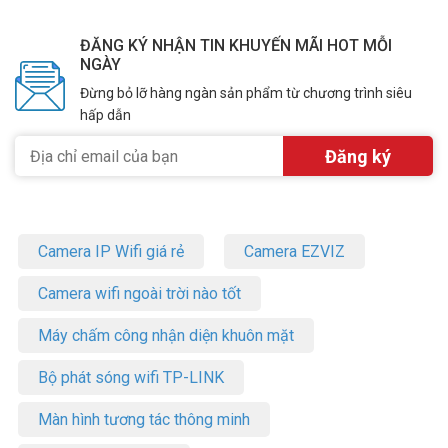
“Ok Google”.
ĐĂNG KÝ NHẬN TIN KHUYẾN MÃI HOT MỖI
NGÀY
Đừng bỏ lỡ hàng ngàn sản phẩm từ chương trình siêu
hấp dẫn
Camera IP Wifi giá rẻ
Camera EZVIZ
Camera wifi ngoài trời nào tốt
– Remote tích hợp micro cho phép người dùng sử dụng giọng nói
Máy chấm công nhận diện khuôn mặt
tìm kiếm thông tin tiện lợi. Hoặc cũng có thể thao tác trên các phím
bấm để tùy chỉnh
tivi
thủ công
Bộ phát sóng wifi TP-LINK
Thông số kỹ thuật Google Tivi Xiaomi A
Màn hình tương tác thông minh
UHD 55 inch L55M8-P2SEA