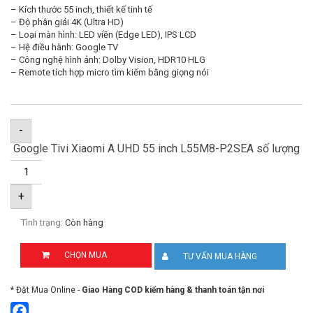
– Kích thước 55 inch, thiết kế tinh tế
– Độ phân giải 4K (Ultra HD)
– Loại màn hình: LED viền (Edge LED), IPS LCD
– Hệ điều hành: Google TV
– Công nghệ hình ảnh: Dolby Vision, HDR10 HLG
– Remote tích hợp micro tìm kiếm bằng giọng nói
-
Google Tivi Xiaomi A UHD 55 inch L55M8-P2SEA số lượng
+
Tình trạng:
Còn hàng
CHỌN MUA
TƯ VẤN MUA HÀNG
* Đặt Mua Online -
Giao Hàng COD kiểm hàng & thanh toán tận nơi