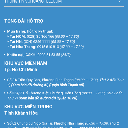
THÔNG TIN VUHOANGTELECOM
TỔNG ĐÀI HỖ TRỢ
Mua hàng, hỗ trợ kỹ thuật:
*
Tại HCM:
(028) 35 166 166
(08:00 – 17:30)
*
Tại HN:
(024) 6256 1111
(08:00 – 17:30)
*
Tại Nha Trang:
0915 810 810
(07:30 – 17:30)
Khiếu nại, CSKH:
0902 51 53 55
(24/7)
KHU
VỰC MIỀN NAM
Tp. Hồ Chí Minh
Số 3A Trần Quý Cáp, Phường Bình Thạnh
(08:00 – 17:30, Thứ 2 đến Thứ
7)
(
Xem bản đồ đường đi
) (Quận Bình Thạnh cũ)
Số 354/70 Lý Thường Kiệt, Phường Diên Hồng
(08:00 – 17:30, Thứ 2 đến
Thứ 7)
(
Xem bản đồ đường đi
) (Quận 10 cũ)
KHU VỰC MIỀN TRUNG
Tỉnh Khánh Hòa
Số 02 Chung cư Ngô Gia Tự, Phường Nha Trang
(07:30 – 17:30, Thứ 2