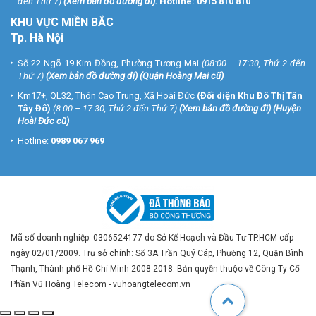
đến Thứ 7)
(
Xem bản đồ đường đi
).
Hotline:
0915 810 810
KHU VỰC MIỀN BẮC
Tp. Hà Nội
Số 22 Ngõ 19 Kim Đồng, Phường Tương Mai
(08:00 – 17:30, Thứ 2 đến
Thứ 7)
(
Xem bản đồ đường đi
) (Quận Hoàng Mai cũ)
Km17+, QL32, Thôn Cao Trung, Xã Hoài Đức
(Đối diện Khu Đô Thị Tân
Tây Đô)
(8:00 – 17:30, Thứ 2 đến Thứ 7)
(
Xem bản đồ đường đi
) (Huyện
Hoài Đức cũ)
Hotline:
0989 067 969
Mã số doanh nghiệp: 0306524177 do Sở Kế Hoạch và Đầu Tư TP.HCM cấp
ngày 02/01/2009. Trụ sở chính: Số 3A Trần Quý Cáp, Phường 12, Quận Bình
Thạnh, Thành phố Hồ Chí Minh 2008-2018. Bản quyền thuộc về Công Ty Cổ
Phần Vũ Hoàng Telecom - vuhoangtelecom.vn