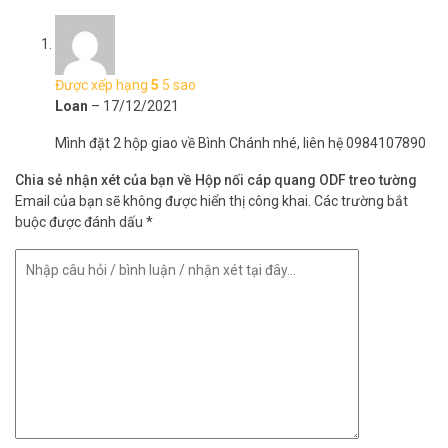
* Ứng dụng
– Mạng viễn thông.
Được xếp hạng
5
5 sao
– Mạng cáp truyền hình CATV.
Loan
–
17/12/2021
– Mạng LAN, WAN.
Mình đặt 2 hộp giao về Bình Chánh nhé, liên hệ 0984107890
Chia sẻ nhận xét của bạn về Hộp nối cáp quang ODF treo tường
STT
Loại
Đơn vị
Đơn giá (V
Email của bạn sẽ không được hiển thị công khai.
Các trường bắt
1
2 sợi quang
Bộ
290,000
buộc được đánh dấu
*
2
4 sợi quang
Bộ
350,000
3
6 sợi quang
Bộ
390,000
4
8 sợi quang
Bộ
450,000