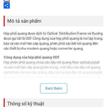
Email
Share
Mô tả sản phẩm
Hộp phối quang được dịch từ Optical Distribution Frame và thường
được gọi tắt là ODF. Công dụng của hộp phối quang là nơi tập trung,
bảo vệ các mối hàn cáp quang, phân phối các kết nối quang đến
các thiết bị như modem quang hoặc converter quang
Công dụng của hộp phối quang ODF
Hộp phân phối quang chứa các dây nối quang fiber optical pigtail
và các mối hàn cáp quang bên trong, một đầu của dây nối quang
pigtail hàn vào sợi cáp quang, đầu còn lại của dây nối quang pigtail
được với các adaptor, để rồi dây nhảy quang optical patchcord nối
từ adaotor tới các thiết bị quang.
Xem thêm
Hộp phối quang ODF
rất đa dạng, loại treo tường, loại gắn rack 19",
loại hộp nhựa , loại sắt sơn tĩnh điện, ngoài ra tuỳ thuộc vào số cổng
mà có các ODF 4 , 8, 12, 16, 24, 48 cho đến vài trăm FO.
Thông số kỹ thuật