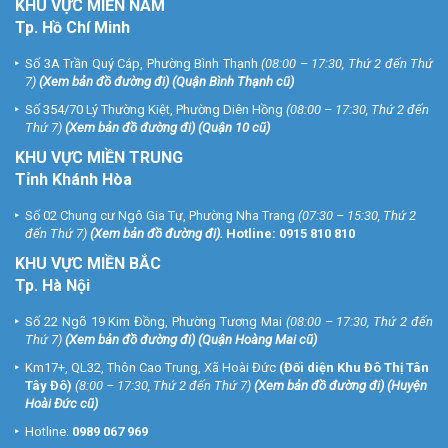
KHU
VỰC MIỀN NAM
Tp. Hồ Chí Minh
Số 3A Trần Quý Cáp, Phường Bình Thạnh
(08:00 – 17:30, Thứ 2 đến Thứ
7)
(
Xem bản đồ đường đi
) (Quận Bình Thạnh cũ)
Số 354/70 Lý Thường Kiệt, Phường Diên Hồng
(08:00 – 17:30, Thứ 2 đến
Thứ 7)
(
Xem bản đồ đường đi
) (Quận 10 cũ)
KHU VỰC MIỀN TRUNG
Tỉnh Khánh Hòa
Số 02 Chung cư Ngô Gia Tự, Phường Nha Trang
(07:30 – 15:30, Thứ 2
đến Thứ 7)
(
Xem bản đồ đường đi
).
Hotline:
0915 810 810
KHU VỰC MIỀN BẮC
Tp. Hà Nội
Số 22 Ngõ 19 Kim Đồng, Phường Tương Mai
(08:00 – 17:30, Thứ 2 đến
Thứ 7)
(
Xem bản đồ đường đi
) (Quận Hoàng Mai cũ)
Km17+, QL32, Thôn Cao Trung, Xã Hoài Đức
(Đối diện Khu Đô Thị Tân
Tây Đô)
(8:00 – 17:30, Thứ 2 đến Thứ 7)
(
Xem bản đồ đường đi
) (Huyện
Hoài Đức cũ)
Hotline:
0989 067 969