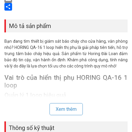
Email
Share
Mô tả sản phẩm
Bạn đang tìm thiết bị giám sát báo cháy cho cửa hàng, văn phòng
nhỏ? HORING QA-16 1 loop hiển thị phụ là giải pháp tiên tiến, hỗ trợ
trung tâm báo cháy hiệu quả. Sản phẩm từ Horing Đài Loan đảm
bảo độ tin cậy, vận hành ổn định. Khám phá công dụng, tính năng
và lý do đây là lựa chọn tối ưu cho các công trình quy mô nhỏ!
Vai trò của hiển thị phụ HORING QA-16 1
loop
Quản lý 1 loop hiệu quả
HORING QA-16 1 loop kết nối 1 vòng lặp, quản lý 250 địa chỉ. Thiết bị
Xem thêm
hiển thị thông tin sự cố từ
trung tâm báo cháy
. Nó lý tưởng cho cửa
hàng, văn phòng nhỏ, nhà kho mini. Tính năng này đảm bảo cảnh
báo nhanh, chính xác.
Thông số kỹ thuật