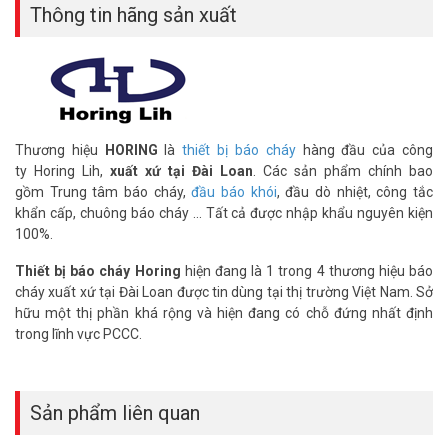
Thông tin hãng sản xuất
phẩm bảo hành chính hãng tại
Vũ Hoàng Telecom
. Giá cả hợp lý, hỗ
trợ lắp đặt chuyên nghiệp. Đây là lựa chọn đáng tin cậy cho mọi
công trình.
HORING QA-16 1 loop hiển thị phụ nâng cao hiệu quả giám sát báo
cháy. Với màn hình LCD, độ bền cao, đây là giải pháp lý tưởng cho
công trình nhỏ. Liên hệ Vũ Hoàng Telecom qua hotline
Thương hiệu
HORING
là
thiết bị báo cháy
hàng đầu của công
0908.123.456 để nhận báo giá và tư vấn miễn phí ngay hôm nay.
ty Horing Lih,
xuất xứ tại Đài Loan
. Các sản phẩm chính bao
Tham khảo thêm hình ảnh tại
Facebook Vuhoangtelecom
nhé.
gồm Trung tâm báo cháy,
đầu báo khói
, đầu dò nhiệt, công tắc
khẩn cấp, chuông báo cháy ... Tất cả được nhập khẩu nguyên kiện
100%.
Thiết bị báo cháy Horing
hiện đang là 1 trong 4 thương hiệu báo
cháy xuất xứ tại Đài Loan được tin dùng tại thị trường Việt Nam. Sở
hữu một thị phần khá rộng và hiện đang có chỗ đứng nhất định
trong lĩnh vực PCCC.
Sản phẩm liên quan