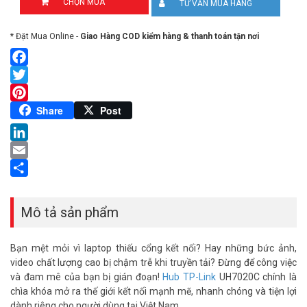
CHỌN MUA
TƯ VẤN MUA HÀNG
* Đặt Mua Online -
Giao Hàng COD kiểm hàng & thanh toán tận nơi
Facebook
Twitter
Pinterest
Share
Post
LinkedIn
Email
Share
Mô tả sản phẩm
Bạn mệt mỏi vì laptop thiếu cổng kết nối? Hay những bức ảnh,
video chất lượng cao bị chậm trễ khi truyền tải? Đừng để công việc
và đam mê của bạn bị gián đoạn!
Hub TP-Link
UH7020C chính là
chìa khóa mở ra thế giới kết nối mạnh mẽ, nhanh chóng và tiện lợi
dành riêng cho người dùng tại Việt Nam.