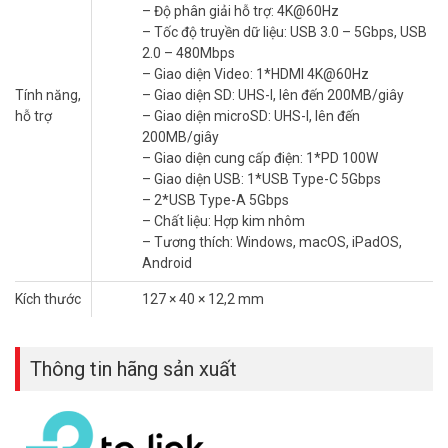
việc hiệu quả hơn, sáng tạo không giới hạn và chơi game mượt mà.
– Độ phân giải hỗ trợ: 4K@60Hz
– Tốc độ truyền dữ liệu: USB 3.0 – 5Gbps, USB
Lợi Ích Vượt Trội Của TP-Link UH7020C
2.0 – 480Mbps
– Giao diện Video: 1*HDMI 4K@60Hz
Hãy tưởng tượng bạn có thể kết nối màn hình 4K để chỉnh sửa
Tính năng,
– Giao diện SD: UHS-I, lên đến 200MB/giây
video, truyền dữ liệu siêu nhanh qua thẻ SD, hoặc sạc laptop chỉ
hỗ trợ
– Giao diện microSD: UHS-I, lên đến
trong tích tắc. Với TP-Link UH7020C, điều đó không còn là mơ ước:
200MB/giây
– Giao diện cung cấp điện: 1*PD 100W
– Mở rộng kết nối tức thì: Từ một cổng USB-C nhỏ bé, bạn sở hữu
– Giao diện USB: 1*USB Type-C 5Gbps
ngay HDMI 4K@60Hz, USB-C, USB-A, và khe thẻ SD/microSD.
– 2*USB Type-A 5Gbps
– Truyền dữ liệu siêu tốc: Tốc độ 5 Gbps giúp nhiếp ảnh gia và nhà
– Chất liệu: Hợp kim nhôm
quay phim chuyển file nặng nhanh như chớp.
– Tương thích: Windows, macOS, iPadOS,
– Sạc mạnh mẽ 100W: Laptop luôn sẵn sàng cho mọi tác vụ, từ
Android
công việc đến giải trí của game thủ.
– Hình ảnh sắc nét: Xuất video 4K mượt mà, lý tưởng cho các buổi
Kích thước
127 × 40 × 12,2 mm
thuyết trình hoặc xem phim tại nhà.
Thông tin hãng sản xuất