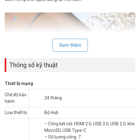
Xem thêm
Thông số kỹ thuật
Thiết bị mạng
Chế độ bảo
TP-Link UH7020C – Người Bạn Đồng Hành
24 tháng
hành
Hoàn Hảo Cho Mọi Đối Tượng
Loại thiết bị
Bộ Hub
Dù bạn là người dùng laptop, máy tính bảng thông thường, nhiếp
ảnh gia đam mê sáng tạo, hay chuyên gia công nghệ và game thủ
– Cổng kết nối: HDMI 2.0, USB 3.0, USB 2.0, khe
khó tính, TP-Link UH7020C đều đáp ứng mọi mong đợi. Chỉ với một
MicroSD, USB Type-C
cổng USB-C, thiết bị này mang đến 7 cổng đa năng, giúp bạn làm
– Số lượng cổng: 7