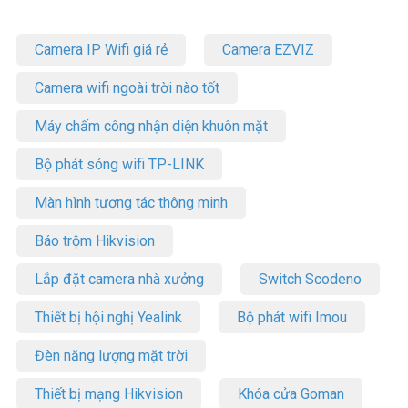
trên thế giới đã tin chọn. Công nghệ đỉnh cao đang chờ bạn!
Thông số kỹ thuật Hub USB Type-C 7 cổng
Camera IP Wifi giá rẻ
Camera EZVIZ
TP-Link UH7020C
Camera wifi ngoài trời nào tốt
– Cổng kết nối: HDMI 2.0, USB 3.0, USB 2.0, khe MicroSD, USB Type-
C
Máy chấm công nhận diện khuôn mặt
– Số lượng cổng: 7
– Độ phân giải hỗ trợ: 4K@60Hz
Bộ phát sóng wifi TP-LINK
– Tốc độ truyền dữ liệu: USB 3.0 – 5Gbps, USB 2.0 – 480Mbps
– Giao diện Video: 1*HDMI 4K@60Hz
Màn hình tương tác thông minh
– Giao diện SD: UHS-I, lên đến 200MB/giây
– Giao diện microSD: UHS-I, lên đến 200MB/giây
Báo trộm Hikvision
– Giao diện cung cấp điện: 1*PD 100W
– Giao diện USB: 1*USB Type-C 5Gbps
Lắp đặt camera nhà xưởng
Switch Scodeno
– 2*USB Type-A 5Gbps
– Chất liệu: Hợp kim nhôm
Thiết bị hội nghị Yealink
Bộ phát wifi Imou
– Tương thích: Windows, macOS, iPadOS, Android
– Kích thước: 127 × 40 × 12,2 mm
Đèn năng lượng mặt trời
– Chứng nhận CE, FCC, RoHS, HDMI, BSMI
– Xuất xứ: Trung Quốc
Thiết bị mạng Hikvision
Khóa cửa Goman
– Bảo hành: 24 tháng