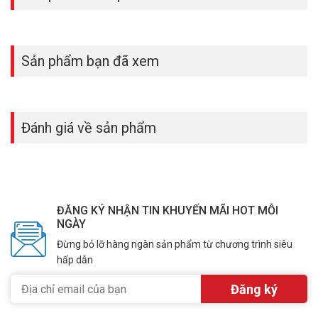
Sản phẩm bạn đã xem
Đánh giá về sản phẩm
ĐĂNG KÝ NHẬN TIN KHUYẾN MÃI HOT MỖI
NGÀY
Đánh Thức Niềm Đam Mê Công Nghệ Của
Đừng bỏ lỡ hàng ngàn sản phẩm từ chương trình siêu
Bạn
hấp dẫn
Hãy nghĩ xem, chỉ một thiết bị nhỏ gọn như TP-Link UH7020C lại có
thể thay đổi cách bạn làm việc và giải trí. Đặt hàng ngay hôm nay
tại Việt Nam để trải nghiệm sự khác biệt mà hàng triệu người dùng