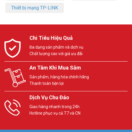
Trọn bộ gồm:
Thiết bị mạng TP-LINK
– Hub
– Hướng dẫn cài đặt nhanh
Đặt mua hàng TP-Link UH7020C Online ngay mới nhất, xin vui lòng
liên hệ HOTLINE
1900.9259
để được hỗ trợ tốt nhất. Tham khảo
Chi Tiêu Hiệu Quả
thêm hình ảnh tại
Facebook Vuhoangtelecom
nhé.
Đa dạng sản phẩm và dịch vụ
Chất lượng cao với giá ưu đãi
An Tâm Khi Mua Sắm
Sản phẩm, hàng hóa chính hãng
Thanh toán tiện lợi
Dịch Vụ Chu Đáo
Giao hàng nhanh trong 24h
Hotline phục vụ cả T7 và CN