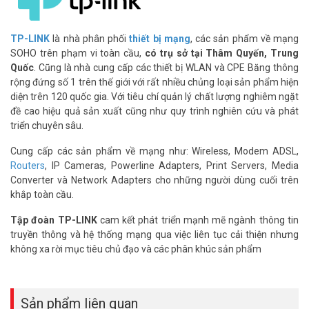
TP-LINK
là nhà phân phối
thiết bị mạng
, các sản phẩm về mạng
SOHO trên phạm vi toàn cầu,
có trụ sở tại Thâm Quyến, Trung
Quốc
. Cũng là nhà cung cấp các thiết bị WLAN và CPE Băng thông
rộng đứng số 1 trên thế giới với rất nhiều chủng loại sản phẩm hiện
diện trên 120 quốc gia. Với tiêu chí quản lý chất lượng nghiêm ngặt
đề cao hiệu quả sản xuất cũng như quy trình nghiên cứu và phát
Thiết bị này không chỉ bền bỉ với vỏ nhôm chắc chắn mà còn tương
triển chuyên sâu.
thích với mọi hệ điều hành phổ biến tại Việt Nam như Windows,
macOS, hay Android. Chỉ cần cắm là dùng, không cần cài đặt phức
Cung cấp các sản phẩm về mạng như: Wireless, Modem ADSL,
tạp!
Routers
, IP Cameras, Powerline Adapters, Print Servers, Media
Converter và Network Adapters cho những người dùng cuối trên
Tại Sao Bạn Cần TP-Link UH7020C Ngay Hôm
khắp toàn cầu.
Nay?
Tập đoàn TP-LINK
cam kết phát triển mạnh mẽ ngành thông tin
Bạn đã bao giờ bỏ lỡ cơ hội vì thiếu công cụ hỗ trợ? Với TP-Link
truyền thông và hệ thống mạng qua việc liên tục cải thiện nhưng
UH7020C, mọi giới hạn đều bị phá vỡ. Nhiếp ảnh gia sẽ tiết kiệm thời
không xa rời mục tiêu chủ đạo và các phân khúc sản phẩm
gian xử lý ảnh, chuyên gia công nghệ tận hưởng hiệu suất tối ưu,
còn game thủ không lo gián đoạn khi cần kết nối phụ kiện. Đừng
chần chừ – sở hữu ngay để biến ý tưởng thành hiện thực!
Sản phẩm liên quan