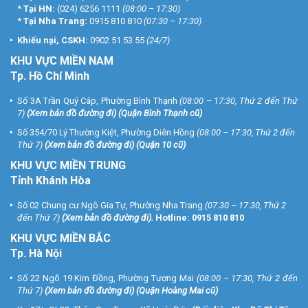
*
Tại HN:
(024) 6256 1111
(08:00 – 17:30)
*
Tại Nha Trang:
0915 810 810
(07:30 – 17:30)
Khiếu nại, CSKH:
0902 51 53 55
(24/7)
KHU
VỰC MIỀN NAM
Tp. Hồ Chí Minh
Số 3A Trần Quý Cáp, Phường Bình Thạnh
(08:00 – 17:30, Thứ 2 đến Thứ
7)
(
Xem bản đồ đường đi
) (Quận Bình Thạnh cũ)
Số 354/70 Lý Thường Kiệt, Phường Diên Hồng
(08:00 – 17:30, Thứ 2 đến
Thứ 7)
(
Xem bản đồ đường đi
) (Quận 10 cũ)
KHU VỰC MIỀN TRUNG
Tỉnh Khánh Hòa
Số 02 Chung cư Ngô Gia Tự, Phường Nha Trang
(07:30 – 17:30, Thứ 2
đến Thứ 7)
(
Xem bản đồ đường đi
).
Hotline:
0915 810 810
KHU VỰC MIỀN BẮC
Tp. Hà Nội
Số 22 Ngõ 19 Kim Đồng, Phường Tương Mai
(08:00 – 17:30, Thứ 2 đến
Thứ 7)
(
Xem bản đồ đường đi
) (Quận Hoàng Mai cũ)