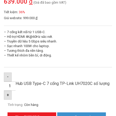
639.000
đ
(Giá đã bao gồm VAT)
Tiết kiệm:
36%
Giá website: 999.000
đ
– 7 cổng kết nối từ 1 USB-C.
– Hỗ trợ HDMI 4K@60Hz sắc nét.
– Truyền dữ liệu 5 Gbps siêu nhanh.
– Sạc nhanh 100W cho laptop.
– Tương thích đa nền tảng.
– Thiết kế nhôm bền bỉ, di động.
-
Hub USB Type-C 7 cổng TP-Link UH7020C số lượng
+
Tình trạng:
Còn hàng