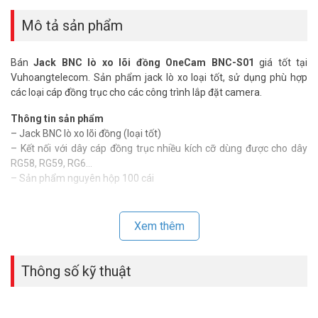
Mô tả sản phẩm
Bán
Jack BNC lò xo lõi đồng OneCam BNC-S01
giá tốt tại
Vuhoangtelecom. Sản phẩm jack lò xo loại tốt, sử dụng phù hợp
các loại cáp đồng trục cho các công trình lắp đặt camera.
Thông tin sản phẩm
– Jack BNC lò xo lõi đồng (loại tốt)
– Kết nối với dây cáp đồng trục nhiều kích cỡ dùng được cho dây
RG58, RG59, RG6…
– Sản phẩm nguyên hộp 100 cái
Đặt mua Online ngay sản phẩm ONECAM BNC-S01 mới nhất, xin
vui lòng liên hệ HOTLINE
1900.9259
để được hỗ trợ tốt nhất. Tham
Xem thêm
khảo thêm hình ảnh tại
Facebook Vuhoangtelecom
nhé.
Thông số kỹ thuật