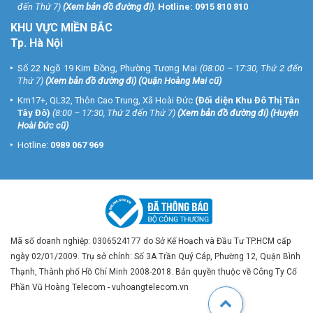
đến Thứ 7)
(
Xem bản đồ đường đi
).
Hotline:
0915 810 810
KHU VỰC MIỀN BẮC
Tp. Hà Nội
Số 22 Ngõ 19 Kim Đồng, Phường Tương Mai
(08:00 – 17:30, Thứ 2 đến
Thứ 7)
(
Xem bản đồ đường đi
) (Quận Hoàng Mai cũ)
Km17+, QL32, Thôn Cao Trung, Xã Hoài Đức
(Đối diện Khu Đô Thị Tân
Tây Đô)
(8:00 – 17:30, Thứ 2 đến Thứ 7)
(
Xem bản đồ đường đi
) (Huyện
Hoài Đức cũ)
Hotline:
0989 067 969
Mã số doanh nghiệp: 0306524177 do Sở Kế Hoạch và Đầu Tư TP.HCM cấp
ngày 02/01/2009. Trụ sở chính: Số 3A Trần Quý Cáp, Phường 12, Quận Bình
Thạnh, Thành phố Hồ Chí Minh 2008-2018. Bản quyền thuộc về Công Ty Cổ
Phần Vũ Hoàng Telecom - vuhoangtelecom.vn