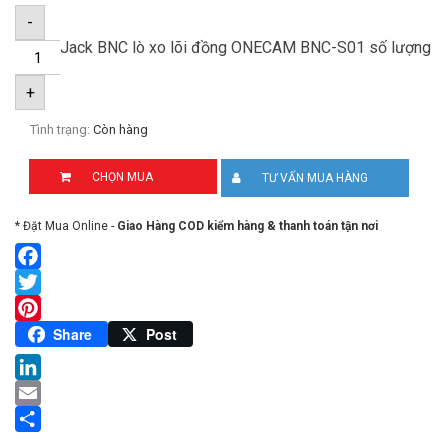
-
Jack BNC lò xo lõi đồng ONECAM BNC-S01 số lượng
+
Tình trạng:
Còn hàng
CHỌN MUA
TƯ VẤN MUA HÀNG
* Đặt Mua Online -
Giao Hàng COD kiểm hàng & thanh toán tận nơi
Facebook
Twitter
Pinterest
Share
Post
LinkedIn
Email
Share