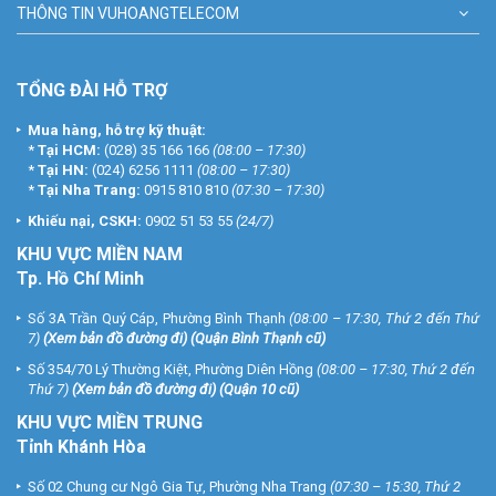
THÔNG TIN VUHOANGTELECOM
TỔNG ĐÀI HỖ TRỢ
Mua hàng, hỗ trợ kỹ thuật:
*
Tại HCM:
(028) 35 166 166
(08:00 – 17:30)
*
Tại HN:
(024) 6256 1111
(08:00 – 17:30)
*
Tại Nha Trang:
0915 810 810
(07:30 – 17:30)
Khiếu nại, CSKH:
0902 51 53 55
(24/7)
KHU
VỰC MIỀN NAM
Tp. Hồ Chí Minh
Số 3A Trần Quý Cáp, Phường Bình Thạnh
(08:00 – 17:30, Thứ 2 đến Thứ
7)
(
Xem bản đồ đường đi
) (Quận Bình Thạnh cũ)
Số 354/70 Lý Thường Kiệt, Phường Diên Hồng
(08:00 – 17:30, Thứ 2 đến
Thứ 7)
(
Xem bản đồ đường đi
) (Quận 10 cũ)
KHU VỰC MIỀN TRUNG
Tỉnh Khánh Hòa
Số 02 Chung cư Ngô Gia Tự, Phường Nha Trang
(07:30 – 15:30, Thứ 2