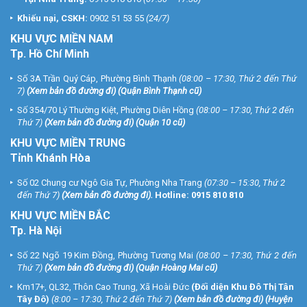
Khiếu nại, CSKH:
0902 51 53 55
(24/7)
KHU
VỰC MIỀN NAM
Tp. Hồ Chí Minh
Số 3A Trần Quý Cáp, Phường Bình Thạnh
(08:00 – 17:30, Thứ 2 đến Thứ
7)
(
Xem bản đồ đường đi
) (Quận Bình Thạnh cũ)
Số 354/70 Lý Thường Kiệt, Phường Diên Hồng
(08:00 – 17:30, Thứ 2 đến
Thứ 7)
(
Xem bản đồ đường đi
) (Quận 10 cũ)
KHU VỰC MIỀN TRUNG
Tỉnh Khánh Hòa
Số 02 Chung cư Ngô Gia Tự, Phường Nha Trang
(07:30 – 15:30, Thứ 2
đến Thứ 7)
(
Xem bản đồ đường đi
).
Hotline:
0915 810 810
KHU VỰC MIỀN BẮC
Tp. Hà Nội
Số 22 Ngõ 19 Kim Đồng, Phường Tương Mai
(08:00 – 17:30, Thứ 2 đến
Thứ 7)
(
Xem bản đồ đường đi
) (Quận Hoàng Mai cũ)
Km17+, QL32, Thôn Cao Trung, Xã Hoài Đức
(Đối diện Khu Đô Thị Tân
Tây Đô)
(8:00 – 17:30, Thứ 2 đến Thứ 7)
(
Xem bản đồ đường đi
) (Huyện