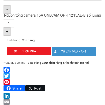
-
Nguồn tổng camera 15A ONECAM OP-T1215AE-B số lượng
+
Tình trạng:
Còn hàng
CHỌN MUA
TƯ VẤN MUA HÀNG
* Đặt Mua Online -
Giao Hàng COD kiểm hàng & thanh toán tận nơi
Facebook
Twitter
Pinterest
Share
Post
LinkedIn