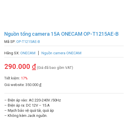
Nguồn tổng camera 15A ONECAM OP-T1215AE-B
Mã SP:
OP-T1215AE-B
Hãng SX:
ONECAM
Nguồn camera ONECAM
290.000
đ
(Giá đã bao gồm VAT)
Tiết kiệm:
17%
Giá website: 350.000
đ
– Điện áp vào: AC 220-240V /50Hz
– Điện áp ra: DC 12V – 15.A
– Mạch bảo vệ quá tải, quá áp
– Không kèm Jack nguồn.