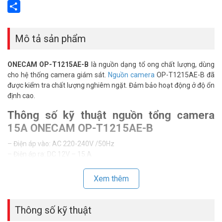
Email
Share
Mô tả sản phẩm
ONECAM OP-T1215AE-B
là nguồn dạng tổ ong chất lượng, dùng
cho hệ thống camera giám sát.
Nguồn camera
OP-T1215AE-B đã
được kiểm tra chất lượng nghiêm ngặt. Đảm bảo hoạt động ở độ ổn
định cao.
Thông số kỹ thuật nguồn tổng camera
15A ONECAM OP-T1215AE-B
– Điện áp vào: AC 220-240V /50Hz
– Điện áp ra: DC 12V – 15.A
– Mạch bảo vệ quá tải, quá áp
– Không kèm Jack nguồn.
Xem thêm
– Xuất xứ: Trung Quốc
– Bảo hành: 06 tháng.
Thông số kỹ thuật
Đặt mua hàng Online ngay hôm nay để được hỗ trợ giá tốt nhất.