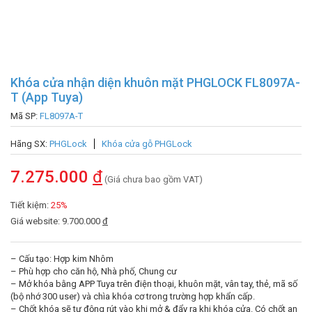
Khóa cửa nhận diện khuôn mặt PHGLOCK FL8097A-
T (App Tuya)
Mã SP:
FL8097A-T
Hãng SX:
PHGLock
Khóa cửa gỗ PHGLock
7.275.000
đ
(Giá chưa bao gồm VAT)
Tiết kiệm:
25%
Giá website: 9.700.000
đ
– Cấu tạo: Hợp kim Nhôm
– Phù hợp cho căn hộ, Nhà phố, Chung cư
– Mở khóa bằng APP Tuya trên điện thoại, khuôn mặt, vân tay, thẻ, mã số
(bộ nhớ 300 user) và chìa khóa cơ trong trường hợp khẩn cấp.
– Chốt khóa sẽ tự động rút vào khi mở & đẩy ra khi khóa cửa. Có chốt an