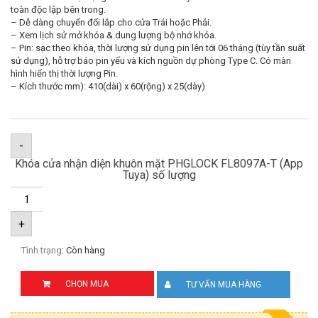
toàn độc lập bên trong.
– Dễ dàng chuyển đổi lắp cho cửa Trái hoặc Phải.
– Xem lịch sử mở khóa & dung lượng bộ nhớ khóa.
– Pin: sạc theo khóa, thời lượng sử dụng pin lên tới 06 tháng (tùy tần suất
sử dụng), hỗ trợ báo pin yếu và kích nguồn dự phòng Type C. Có màn
hình hiển thị thời lượng Pin.
– Kích thước mm): 410(dài) x 60(rộng) x 25(dày)
-
Khóa cửa nhận diện khuôn mặt PHGLOCK FL8097A-T (App
Tuya) số lượng
+
Tình trạng:
Còn hàng
CHỌN MUA
TƯ VẤN MUA HÀNG