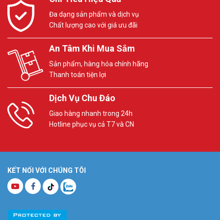
Đa dạng sản phẩm và dịch vụ
Chất lượng cao với giá ưu đãi
An Tâm Khi Mua Sắm
Sản phẩm, hàng hóa chính hãng
Thanh toán tiện lợi
Dịch Vụ Chu Đáo
Giao hàng nhanh trong 24h
Hotline phục vụ cả T7 và CN
KẾT NỐI VỚI CHÚNG TÔI