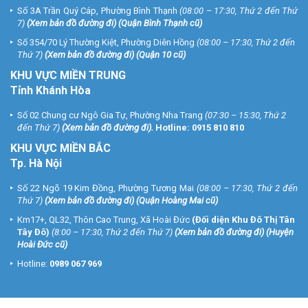
Số 3A Trần Quý Cáp, Phường Bình Thạnh
(08:00 – 17:30, Thứ 2 đến Thứ
7)
(
Xem bản đồ đường đi
) (Quận Bình Thạnh cũ)
Số 354/70 Lý Thường Kiệt, Phường Diên Hồng
(08:00 – 17:30, Thứ 2 đến
Thứ 7)
(
Xem bản đồ đường đi
) (Quận 10 cũ)
KHU VỰC MIỀN TRUNG
Tỉnh Khánh Hòa
Số 02 Chung cư Ngô Gia Tự, Phường Nha Trang
(07:30 – 15:30, Thứ 2
đến Thứ 7)
(
Xem bản đồ đường đi
).
Hotline:
0915 810 810
KHU VỰC MIỀN BẮC
Tp. Hà Nội
Số 22 Ngõ 19 Kim Đồng, Phường Tương Mai
(08:00 – 17:30, Thứ 2 đến
Thứ 7)
(
Xem bản đồ đường đi
) (Quận Hoàng Mai cũ)
Km17+, QL32, Thôn Cao Trung, Xã Hoài Đức
(Đối diện Khu Đô Thị Tân
Tây Đô)
(8:00 – 17:30, Thứ 2 đến Thứ 7)
(
Xem bản đồ đường đi
) (Huyện
Hoài Đức cũ)
Hotline:
0989 067 969