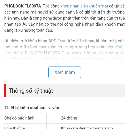
PHGLOCK FL8097A-T
là dòng
khóa nhận diện khuôn mặt
có tất cả
các tính năng mà người sử dụng cần và có giá tốt trên thị trường
hiện nay. Đây là công nghệ được phát triển trên nền tảng của trí tuệ
nhận tạo AI, vậy nên có thể nói công nghệ nhận diện khuôn mặt
đang là xu hướng toàn cầu.
Ưu điểm mở khóa bằng APP Tuya trên điện thoại, khuôn mặt, vân
tay, thẻ, mã số và chìa khóa cơ trong trường hợp khẩn cấp.
Khóa
cửa nhôm
PHGLOCK FL8097A-T ưu điểm là khóa sẽ tự động rút
vào khi mở & đẩy ra khi khóa cửa. Có chốt an toàn độc lập ở bên
trong, có chức năng xem lại lịch sử mở cửa.
Xem thêm
Đây là dòng khoá điện tử thuộc thương hiệu
PHGLock
. Sản phẩm có
thiết kế đẹp tính tế, chắc chắc với chất liệu hợp kim nhôm. Nếu bạn
đi công việc về khuya, người mệt mỏi mà khóa cửa không có tín
Thông số kỹ thuật
hiệu mở cửa. Chắc chắn bạn sẽ cực kỳ bực bội vì khóa cửa hết pin.
Khóa sử dụng pin sạc theo khóa và có báo pin yếu và kích nguồn dự
phòng.
Thiết bị kiểm soát cửa ra vào
Chế độ bảo hành
24 tháng
Loại thiết bị
Khóa cửa điện tử thông minh