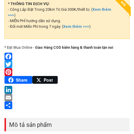
MỚI
* THÔNG TIN DỊCH VỤ:
- Công Lắp Đặt Trong 20km Trị Giá 300K/thiết bị. (
Xem thêm
>>>
)
- MIỄN PHÍ hướng dẫn sử dụng.
- Đổi mới Miễn Phí trong 7 ngày. (
Xem thêm >>>
)
* Đặt Mua Online -
Giao Hàng COD kiểm hàng & thanh toán tận nơi
Facebook
Twitter
Pinterest
Share
Post
LinkedIn
Email
Share
Mô tả sản phẩm