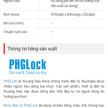
Nguồn cấp
sử dụng pin lên tới 06 tháng (tùy
tần suất sử dụng)
Kích thước
410(dài) x 60(rộng) x 25(dày)
Đố cửa (mm)
–
Chuẩn ruột cửa
–
Thông số kỹ thuật khóa cửa nhận diện
khuôn mặt PHGLOCK FL8097A-T (App
Thông tin hãng sản xuất
Tuya)
– Cấu tạo: Hợp kim Nhôm
– Phù hợp cho căn hộ, Nhà phố, Chung cư
– Mở khóa bằng APP Tuya trên điện thoại, khuôn mặt, vân tay, thẻ,
mã số (bộ nhớ 300 user) và chìa khóa cơ trong trường hợp khẩn
cấp.
PHGLock
là thương hiệu khóa thông minh đến từ Australia được
– Chốt khóa sẽ tự động rút vào khi mở & đẩy ra khi khóa cửa. Có
nhiều người tiêu dùng lựa chọn. Các sản phẩm, thiết bị đến từ
chốt an toàn độc lập bên trong.
thương hiệu này được đông đảo nhà đầu tư và người dùng tin
– Dễ dàng chuyển đổi lắp cho cửa Trái hoặc Phải.
tưởng lựa chọn.
– Xem lịch sử mở khóa & dung lượng bộ nhớ khóa.
– Pin: sạc theo khóa, thời lượng sử dụng pin lên tới 06 tháng (tùy
Khóa điện tử PHGLock
đa dạng về kiểu dáng, mẫu mã, chủng loại,