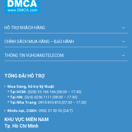
HỖ TRỢ KHÁCH HÀNG
CHÍNH SÁCH MUA HÀNG – BẢO HÀNH
THÔNG TIN VUHOANGTELECOM
TỔNG ĐÀI HỖ TRỢ
Mua hàng, hỗ trợ kỹ thuật:
*
Tại HCM:
(028) 35 166 166
(08:00 – 17:30)
*
Tại HN:
(024) 6256 1111
(08:00 – 17:30)
*
Tại Nha Trang:
0915 810 810
(07:30 – 17:30)
Khiếu nại, CSKH:
0902 51 53 55
(24/7)
KHU
VỰC MIỀN NAM
Tp. Hồ Chí Minh