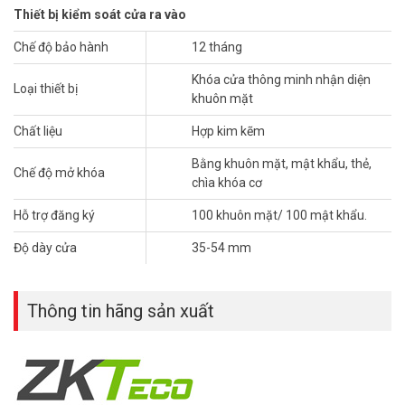
Thiết bị kiểm soát cửa ra vào
Khóa cửa thông minh ZKTeco
FL1000 là một trong những sản
Chế độ bảo hành
12 tháng
phẩm mới nhất về ứng dụng công nghệ nhận dạng khuôn mặt 3D
trên khóa cửa. Sử dung hệ thống camera kép bao gồm 1 camera
Khóa cửa thông minh nhận diện
thường và 1 camera hồng ngoại có sự hỗ trợ của hệ thống đèn
Loại thiết bị
khuôn mặt
hồng ngoại. Camera hồng ngoại sẽ quét toàn bộ các điểm nhận
dạng trên khuôn mặt để tạo hình ảnh 3D cho khuôn mặt. Với công
Chất liệu
Hợp kim kẽm
nghệ 3D, các điểm nhận dạng trên khuôn mặt sẽ được quét cùng
Bằng khuôn mặt, mật khẩu, thẻ,
với khoảng cách 3 chiều với các điểm nhận dạng xung quanh để tạo
Chế độ mở khóa
chìa khóa cơ
nên nhận dạng 3D khuôn mặt của người sử dụng.
Hỗ trợ đăng ký
100 khuôn mặt/ 100 mật khẩu.
Độ dày cửa
35-54 mm
Thông tin hãng sản xuất