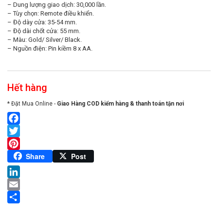
– Dung lượng giao dịch: 30,000 lần.
– Tùy chọn: Remote điều khiển.
– Độ dày cửa: 35-54 mm.
– Độ dài chốt cửa: 55 mm.
– Màu: Gold/ Silver/ Black.
– Nguồn điện: Pin kiềm 8 x AA.
Hết hàng
* Đặt Mua Online -
Giao Hàng COD kiểm hàng & thanh toán tận nơi
Facebook
Twitter
Pinterest
Share
Post
LinkedIn
Email
Share