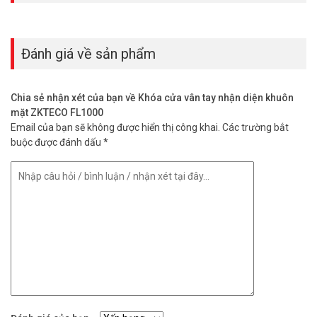
– Báo động thông minh khi pin yếu, thao tác không hợp lệ.
– Upload/download dữ liệu qua cổng USB.
– Hỗ trợ chế độ lối đi – mở của bình thường.
Đánh giá về sản phẩm
– Hỗ trợ truy vấn mở cửa và thao tác không hợp lệ.
– Thiết bị ngoài rút điện dự phòng từ pin 9V.
– Đố cửa 55 mm.
– Đầu đọc thẻ ID 125 khz (tùy chọn).
Chia sẻ nhận xét của bạn về Khóa cửa vân tay nhận diện khuôn
– Đầu đọc thẻ Mifare 13.56mhz (tùy chọn).
mặt ZKTECO FL1000
– Remote mở cửa (tùy chọn).
Email của bạn sẽ không được hiển thị công khai.
Các trường bắt
buộc được đánh dấu
*