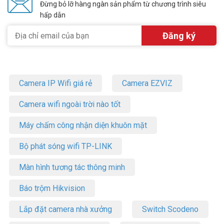
Đừng bỏ lỡ hàng ngàn sản phẩm từ chương trình siêu
hãng, chất lượng. Có đội ngũ kỹ thuật giàu kinh nghiệm lắp đặt
hấp dẫn
khóa cửa điện tử. Chúng tôi luôn trang bị sẵn dụng cụ chuyên biệt
dùng để lắp đặt khóa cửa điện tử. Mang đến sự chuyên nghiệp,
tăng độ chính xác cao, thẩm mỹ và tiết kiệm thời gian, tăng năng
suất lao động.
Đặt mua hàng Online ngay khóa ZKTECO FL1000 mới nhất, quý
khách hàng vui lòng liên hệ HOTLINE 1900 9259 để được hỗ trợ chu
Camera IP Wifi giá rẻ
Camera EZVIZ
đáo. Tham khảo thêm hình ảnh tại
Facebook Vuhoangtelecom
nhé.
Camera wifi ngoài trời nào tốt
Máy chấm công nhận diện khuôn mặt
Bộ phát sóng wifi TP-LINK
Màn hình tương tác thông minh
Báo trộm Hikvision
Lắp đặt camera nhà xưởng
Switch Scodeno