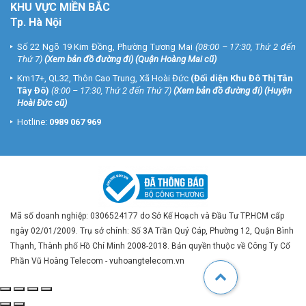
KHU VỰC MIỀN BẮC
Tp. Hà Nội
Số 22 Ngõ 19 Kim Đồng, Phường Tương Mai
(08:00 – 17:30, Thứ 2 đến
Thứ 7)
(
Xem bản đồ đường đi
) (Quận Hoàng Mai cũ)
Km17+, QL32, Thôn Cao Trung, Xã Hoài Đức
(Đối diện Khu Đô Thị Tân
Tây Đô)
(8:00 – 17:30, Thứ 2 đến Thứ 7)
(
Xem bản đồ đường đi
) (Huyện
Hoài Đức cũ)
Hotline:
0989 067 969
Mã số doanh nghiệp: 0306524177 do Sở Kế Hoạch và Đầu Tư TP.HCM cấp
ngày 02/01/2009. Trụ sở chính: Số 3A Trần Quý Cáp, Phường 12, Quận Bình
Thạnh, Thành phố Hồ Chí Minh 2008-2018. Bản quyền thuộc về Công Ty Cổ
Phần Vũ Hoàng Telecom - vuhoangtelecom.vn