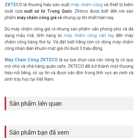
ZKTECO
là thương hiệu sản xuất
máy chấm công
và thiết bị kiểm
soát cửa
xuất xứ từ Trung Quốc
. Zkteco được biết đến với sản
phẩm
máy chấm công giá rẻ
nhưng uy tín nhất hiện nay.
Dù máy chấm công giá rẻ nhưng sản phẩm vẫn phong phú và đa
dạng mẫu mã, tính năng từ
máy chấm công vân tay
đến máy
chấm công bằng thẻ từ. Và đặt biệt hãng còn có dòng máy chấm
công nhận diện khuôn mặt giá chỉ dưới 3 triệu đồng.
Máy Chấm Công ZKTECO
là sự lựa chọn của các công ty có quy
mô nhỏ và nhà hàng quán cafe. ZKTECO đã trở thành một thương
hiệu nổi tiếng, có uy tín và được săn đón trong lĩnh vực an ninh và
Tính năng cơ bản của khóa thông minh
sinh trắc học tại Việt Nam.
ZKTECO FL1000
– Thuật toán nhận diện khuôn mặt thế hệ mới.
Sản phẩm liên quan
– Thiết kế thân khóa theo tiêu chuẩn Châu Âu có 5 chốt.
– Thiết kế tay cầm vô hiệu bảo vệ khóa.
– Màn hình cảm ứng điện dung 3-inch.
– Biểu tượng Menu hoạt động dễ dàng và nhanh chóng.
– Có đến 4 cách mở khóa độc lập: khuôn mặt, mật khẩu, thẻ, chìa
Sản phẩm bạn đã xem
khóa cơ.