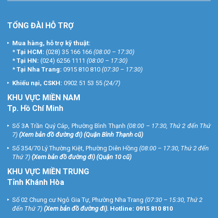
TỔNG ĐÀI HỖ TRỢ
Mua hàng, hỗ trợ kỹ thuật:
*
Tại HCM:
(028) 35 166 166
(08:00 – 17:30)
*
Tại HN:
(024) 6256 1111
(08:00 – 17:30)
*
Tại Nha Trang:
0915 810 810
(07:30 – 17:30)
Khiếu nại, CSKH:
0902 51 53 55
(24/7)
KHU
VỰC MIỀN NAM
Tp. Hồ Chí Minh
Số 3A Trần Quý Cáp, Phường Bình Thạnh
(08:00 – 17:30, Thứ 2 đến Thứ
7)
(
Xem bản đồ đường đi
) (Quận Bình Thạnh cũ)
Số 354/70 Lý Thường Kiệt, Phường Diên Hồng
(08:00 – 17:30, Thứ 2 đến
Thứ 7)
(
Xem bản đồ đường đi
) (Quận 10 cũ)
KHU VỰC MIỀN TRUNG
Tỉnh Khánh Hòa
Số 02 Chung cư Ngô Gia Tự, Phường Nha Trang
(07:30 – 15:30, Thứ 2
đến Thứ 7)
(
Xem bản đồ đường đi
).
Hotline:
0915 810 810