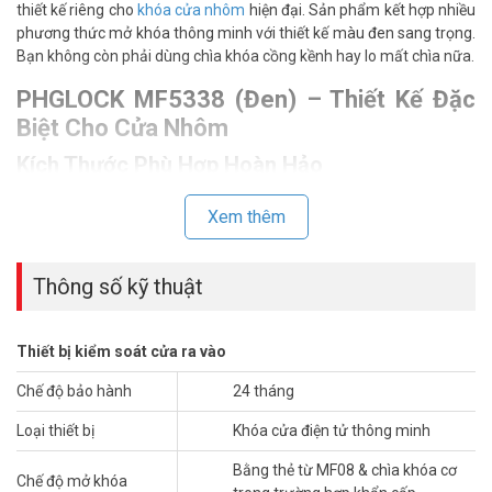
thiết kế riêng cho
khóa cửa nhôm
hiện đại. Sản phẩm kết hợp nhiều
phương thức mở khóa thông minh với thiết kế màu đen sang trọng.
Bạn không còn phải dùng chìa khóa cồng kềnh hay lo mất chìa nữa.
PHGLOCK MF5338 (Đen) – Thiết Kế Đặc
Biệt Cho Cửa Nhôm
Kích Thước Phù Hợp Hoàn Hảo
PHGLOCK MF5338 (Đen) được thiết kế tối ưu cho cửa nhôm. Khóa
Xem thêm
phù hợp với cửa dày 35-55mm, độ rộng lỗ khoét phổ biến. Tay nắm
và thân khóa có kích thước cân đối, không quá to hay quá nhỏ. Việc
lắp đặt lên cửa nhôm trở nên dễ dàng và gọn gàng.
Thông số kỹ thuật
Màu Đen Sang Trọng
Lớp phủ màu đen mờ tạo vẻ hiện đại, hòa hợp với khung nhôm.
Thiết bị kiểm soát cửa ra vào
Khác với màu sáng dễ bám bẩn, màu đen giữ được vẻ đẹp lâu hơn.
Bề mặt chống trầy xước, chống mài mòn qua thời gian sử dụng.
Chế độ bảo hành
24 tháng
Kiểu dáng tối giản phù hợp với mọi phong cách nội thất.
Loại thiết bị
Khóa cửa điện tử thông minh
Nhiều Cách Mở Khóa Linh Hoạt
Bằng thẻ từ MF08 & chìa khóa cơ
Chế độ mở khóa
Vân Tay Nhanh Chính Xác