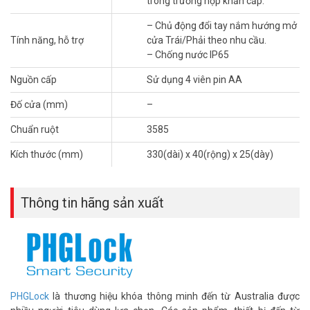
trong trường hợp khẩn cấp.
Cảm biến vân tay semiconductor nhận diện trong 0.5 giây. Bạn chỉ
– Chủ động đổi tay nắm hướng mở
cần đặt ngón tay lên là cửa mở ngay. Khóa lưu được tới 100 vân tay,
Tính năng, hỗ trợ
cửa Trái/Phải theo nhu cầu.
đủ cho cả gia đình và người quen. Tay bẩn nhẹ hay hơi ẩm vẫn
– Chống nước IP65
nhận diện được bình thường.
Nguồn cấp
Sử dụng 4 viên pin AA
Mật Khẩu Thông Minh
Đố cửa (mm)
–
Bàn phím cảm ứng cho phép nhập mã PIN 6-10 số. Tính năng mật
khẩu ảo giúp bạn thêm số ngẫu nhiên trước sau mã thật. Người
Chuẩn ruột
3585
đứng gần nhìn cũng không biết mã đúng là gì. Bạn có thể tạo nhiều
Kích thước (mm)
330(dài) x 40(rộng) x 25(dày)
mã khác nhau cho từng người trong nhà.
Thông tin hãng sản xuất
PHGLock
là thương hiệu khóa thông minh đến từ Australia được