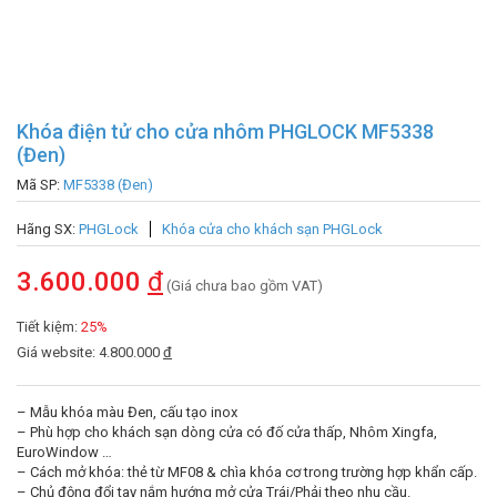
Khóa điện tử cho cửa nhôm PHGLOCK MF5338
(Đen)
Mã SP:
MF5338 (Đen)
Hãng SX:
PHGLock
Khóa cửa cho khách sạn PHGLock
3.600.000
đ
(Giá chưa bao gồm VAT)
Tiết kiệm:
25%
Giá website: 4.800.000
đ
– Mẫu khóa màu Đen, cấu tạo inox
– Phù hợp cho khách sạn dòng cửa có đố cửa thấp, Nhôm Xingfa,
EuroWindow …
– Cách mở khóa: thẻ từ MF08 & chìa khóa cơ trong trường hợp khẩn cấp.
– Chủ động đổi tay nắm hướng mở cửa Trái/Phải theo nhu cầu.