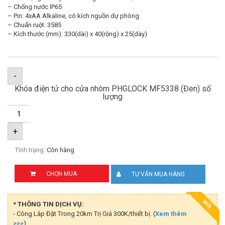
– Chống nước IP65
– Pin: 4xAA Alkaline, có kích nguồn dự phòng
– Chuẩn ruột: 3585
– Kích thước (mm): 330(dài) x 40(rộng) x 25(dày)
-
Khóa điện tử cho cửa nhôm PHGLOCK MF5338 (Đen) số
lượng
+
Tình trạng:
Còn hàng
CHỌN MUA
TƯ VẤN MUA HÀNG
MỚI
* THÔNG TIN DỊCH VỤ:
- Công Lắp Đặt Trong 20km Trị Giá 300K/thiết bị. (
Xem thêm
>>>
)