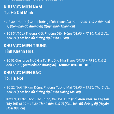
KHU
VỰC MIỀN NAM
Tp. Hồ Chí Minh
Số 3A Trần Quý Cáp, Phường Bình Thạnh
(08:00 – 17:30, Thứ 2 đến Thứ
7)
(
Xem bản đồ đường đi
) (Quận Bình Thạnh cũ)
Số 354/70 Lý Thường Kiệt, Phường Diên Hồng
(08:00 – 17:30, Thứ 2 đến
Thứ 7)
(
Xem bản đồ đường đi
) (Quận 10 cũ)
KHU VỰC MIỀN TRUNG
Tỉnh Khánh Hòa
Số 02 Chung cư Ngô Gia Tự, Phường Nha Trang
(07:30 – 15:30, Thứ 2
đến Thứ 7)
(
Xem bản đồ đường đi
).
Hotline:
0915 810 810
KHU VỰC MIỀN BẮC
Tp. Hà Nội
Số 22 Ngõ 19 Kim Đồng, Phường Tương Mai
(08:00 – 17:30, Thứ 2 đến
Thứ 7)
(
Xem bản đồ đường đi
) (Quận Hoàng Mai cũ)
Km17+, QL32, Thôn Cao Trung, Xã Hoài Đức
(Đối diện Khu Đô Thị Tân
Tây Đô)
(8:00 – 17:30, Thứ 2 đến Thứ 7)
(
Xem bản đồ đường đi
) (Huyện
Hoài Đức cũ)