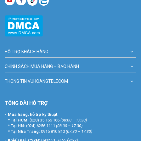
sử dụng và lắp đặt đơn giản. Sản phẩm nâng cao an ninh và tiện
nghi cho ngôi nhà hiện đại. Liên hệ ngay hôm nay để được tư vấn
chi tiết và lắp đặt chuyên nghiệp! Tham khảo thêm thông tin tại
Facebook Vuhoangtelecom
nhé.
HỖ TRỢ KHÁCH HÀNG
CHÍNH SÁCH MUA HÀNG – BẢO HÀNH
THÔNG TIN VUHOANGTELECOM
TỔNG ĐÀI HỖ TRỢ
Mua hàng, hỗ trợ kỹ thuật:
*
Tại HCM:
(028) 35 166 166
(08:00 – 17:30)
*
Tại HN:
(024) 6256 1111
(08:00 – 17:30)
*
Tại Nha Trang:
0915 810 810
(07:30 – 17:30)
Khiếu nại, CSKH:
0902 51 53 55
(24/7)