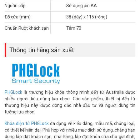
– Sử dụng pin AA, thời lượng sử dụng pin từ 06 tháng đến 12 tháng
Nguồn cấp
Sử dụng pin AA
tùy vào tần suất sử dụng. Có chức năng đèn báo pin yếu.
– Chức năng khóa đôi: Tích hợp chốt an toàn, báo hiệu cửa chưa
Đố cửa (mm)
38 (dày) x 115 (rộng)
đóng chặt.
Chuẩn Ruột khách sạn
Tâm 70
– Đố cửa (mm): 38 (dày) x 115 (rộng).
– Ruột khách sạn tâm 70
– Kích thước (mm):
+ MT: 12 (dày) x 63 (rộng) x 160 (dài)
Thông tin hãng sản xuất
+ MS: 20 (dày) x 75 (rộng) x 275 (dài).
– Xuất xứ: Australia.
– Bảo hành: 24 tháng.
*** Xem thêm:
Cách thay pin khóa cửa điện tử đúng cách
PHGLock
là thương hiệu khóa thông minh đến từ Australia được
nhiều người tiêu dùng lựa chọn. Các sản phẩm, thiết bị đến từ
Chính sách bảo hành khóa PHGLOCK:
Trong 15 ngày nếu sản
thương hiệu này được đông đảo nhà đầu tư và người dùng tin
phẩm bị lỗi kỹ thuật do nhà sản xuất Quý khách sẽ được đổi sản
tưởng lựa chọn.
phẩm mới 100%.
Khóa điện tử PHGLock
đa dạng về kiểu dáng, mẫu mã, chủng loại,
Để cập nhật thông tin giá bán khóa PHGLOCK MF2115 xin vui lòng
có thiết kế hiện đại. Phù hợp với nhiều mục đích sử dụng, chẳng hạn
liên hệ HOTLINE
1900.9259
để được hỗ trợ tốt nhất. Tham khảo
dùng lắp đặt khách sạn, nhà hàng, lắp đặt khóa cửa cho gia đình,