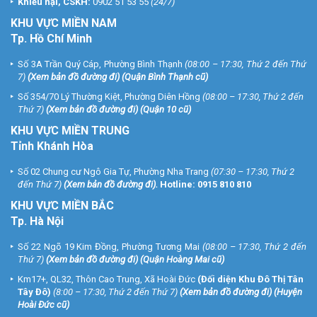
Khiếu nại, CSKH:
0902 51 53 55
(24/7)
KHU
VỰC MIỀN NAM
Tp. Hồ Chí Minh
Số 3A Trần Quý Cáp, Phường Bình Thạnh
(08:00 – 17:30, Thứ 2 đến Thứ
7)
(
Xem bản đồ đường đi
) (Quận Bình Thạnh cũ)
Số 354/70 Lý Thường Kiệt, Phường Diên Hồng
(08:00 – 17:30, Thứ 2 đến
Thứ 7)
(
Xem bản đồ đường đi
) (Quận 10 cũ)
KHU VỰC MIỀN TRUNG
Tỉnh Khánh Hòa
Số 02 Chung cư Ngô Gia Tự, Phường Nha Trang
(07:30 – 17:30, Thứ 2
đến Thứ 7)
(
Xem bản đồ đường đi
).
Hotline:
0915 810 810
KHU VỰC MIỀN BẮC
Tp. Hà Nội
Số 22 Ngõ 19 Kim Đồng, Phường Tương Mai
(08:00 – 17:30, Thứ 2 đến
Thứ 7)
(
Xem bản đồ đường đi
) (Quận Hoàng Mai cũ)
Km17+, QL32, Thôn Cao Trung, Xã Hoài Đức
(Đối diện Khu Đô Thị Tân
Tây Đô)
(8:00 – 17:30, Thứ 2 đến Thứ 7)
(
Xem bản đồ đường đi
) (Huyện
Hoài Đức cũ)