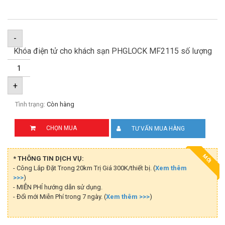
-
Khóa điện tử cho khách sạn PHGLOCK MF2115 số lượng
+
Tình trạng:
Còn hàng
CHỌN MUA
TƯ VẤN MUA HÀNG
MỚI
* THÔNG TIN DỊCH VỤ:
- Công Lắp Đặt Trong 20km Trị Giá 300K/thiết bị. (
Xem thêm
>>>
)
- MIỄN PHÍ hướng dẫn sử dụng.
- Đổi mới Miễn Phí trong 7 ngày. (
Xem thêm >>>
)