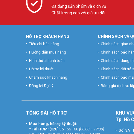
Đa dạng sản phẩm và dịch vụ
Chất lượng cao với giá ưu đãi
HỖ TRỢ KHÁCH HÀNG
CHÍNH SÁCH VÀ Q
Tiêu chí bán hàng
Chính sách giao nh
Hướng dẫn mua hàng
Chính sách bảo hà
Hình thức thanh toán
Chính sách dùng t
Hỗ trợ kỹ thuật
Chính sách đổi trả
Chăm sóc khách hàng
Chính sách bảo mật
Đăng ký Đại lý
Bảng giá dịch vụ lắp
TỔNG ĐÀI HỖ TRỢ
KHU
VỰ
Tp. Hồ 
Mua hàng, hỗ trợ kỹ thuật:
*
Tại HCM:
(028) 35 166 166
(08:00 – 17:30)
Số 3A T