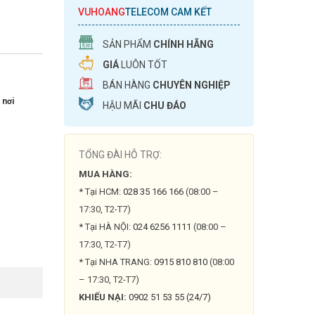
VUHOANG
TELECOM CAM KẾT
SẢN PHẨM
CHÍNH HÃNG
GIÁ
LUÔN TỐT
BÁN HÀNG
CHUYÊN NGHIỆP
 nơi
HẬU MÃI
CHU ĐÁO
TỔNG ĐÀI HỖ TRỢ:
MUA HÀNG:
* Tại HCM:
028 35 166 166
(08:00 –
17:30, T2-T7)
* Tại HÀ NỘI:
024 6256 1111
(08:00 –
17:30, T2-T7)
* Tại NHA TRANG:
0915 810 810
(08:00
– 17:30, T2-T7)
KHIẾU NẠI:
0902 51 53 55 (24/7)