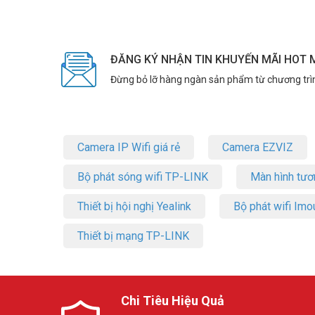
– Trọng lượng: 620g
– Sản xuất tại Indonesia.
– Bảo hành: 24 tháng.
Đặt hàng Online ngay sản phẩm TOA PC-1869 thanh lý giá 
ĐĂNG KÝ NHẬN TIN KHUYẾN MÃI HOT 
thêm hình ảnh tại
Facebook Vuhoangtelecom
nhé.
Đừng bỏ lỡ hàng ngàn sản phẩm từ chương trì
Camera IP Wifi giá rẻ
Camera EZVIZ
Bộ phát sóng wifi TP-LINK
Màn hình tươ
Thiết bị hội nghị Yealink
Bộ phát wifi Imo
Thiết bị mạng TP-LINK
Chi Tiêu Hiệu Quả