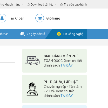
trợ khách hàng
Download tài liệu
Tra cứu bảo hành
Tài Khoản
Giỏ hàng
nh 24h
7 ngày đổi trả
Tin Công Nghệ
GIAO HÀNG MIỄN PHÍ
TOÀN QUỐC. Xem chi tiết
chính sách
TẠI ĐÂY
PHÍ DỊCH VỤ LẮP ĐẶT
Chuyên nghiệp - Tận tâm
- Vui vẻ. Xem chi tiết
chính sách
TẠI ĐÂY