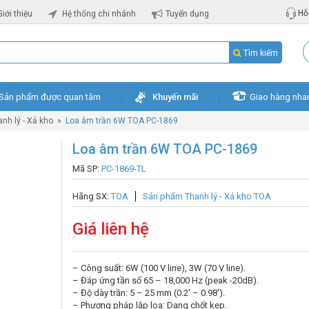
Hỗ 
Giới thiệu
Hệ thống chi nhánh
Tuyển dụng
Tìm kiếm
Sản phẩm được quan tâm
Khuyến mãi
Giao hàng nha
nh lý - Xả kho
»
Loa âm trần 6W TOA PC-1869
Loa âm trần 6W TOA PC-1869
Mã SP:
PC-1869-TL
Hãng SX:
TOA
Sản phẩm Thanh lý - Xả kho TOA
Giá liên hệ
– Công suất: 6W (100 V line), 3W (70 V line).
– Đáp ứng tần số 65 – 18,000 Hz (peak -20dB).
– Độ dày trần: 5 – 25 mm (0.2′ – 0.98′).
– Phương pháp lắp loa: Dạng chốt kẹp.