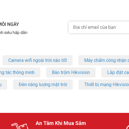
tốt, xin vui lòng liên hệ HOTLINE
1900.9259
để được hỗ trợ tốt nhất.
MỖI NGÀY
nh siêu hấp dẫn
Camera wifi ngoài trời nào tốt
Máy chấm công nhận d
ng tác thông minh
Báo trộm Hikvision
Lắp đặt c
u
Đèn năng lượng mặt trời
Thiết bị mạng Hikvisi
An Tâm Khi Mua Sắm