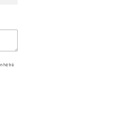
h sạn, nhà
 bán lẻ.
mẫu mã hợp
n hệ trả