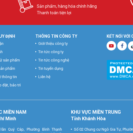
Sản phẩm, hàng hóa chính hãng
Thanh toán tiện lợi
UY ĐỊNH
THÔNG TIN CÔNG TY
KẾT NỐI VỚI
ận
Giới thiệu công ty
nh
Tin tức công ty
hử sản phẩm
Tin tức công nghệ
 sản phẩm
Tin tuyển dụng
 thông tin
Liên hệ
 đặt, bảo trì
C MIỀN NAM
KHU VỰC MIỀN TRUNG
Chí Minh
Tỉnh Khánh Hòa
rần Quý Cáp, Phường Bình Thạnh
Số 02 Chung cư Ngô Gia Tự, Phườ