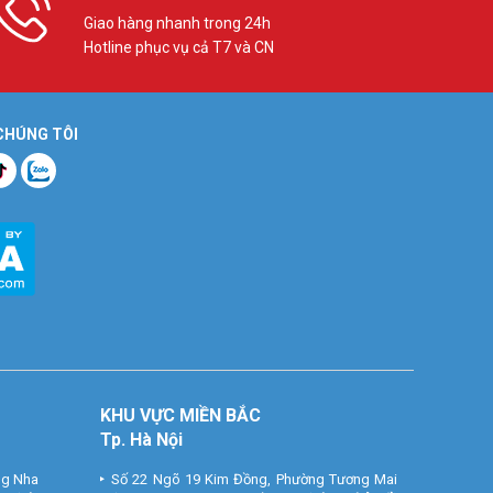
Giao hàng nhanh trong 24h
Hotline phục vụ cả T7 và CN
 CHÚNG TÔI
KHU VỰC MIỀN BẮC
Tp. Hà Nội
ng Nha
Số 22 Ngõ 19 Kim Đồng, Phường Tương Mai