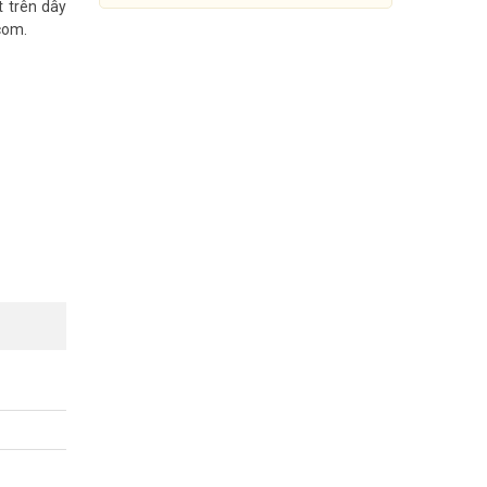
t trên dây
com.
Loa âm trần 6W TOA PC-1869
Đang cập nhật giá
Mua Ngay