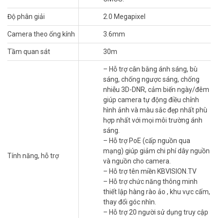
– Hỗ trợ tên miền KBVISION.TV
– Hỗ trợ chức năng thông minh thiết lập hàng rào ảo , khu vực cấm,
Độ phân giải
2.0 Megapixel
thay đổi góc nhìn.
– Hỗ trợ 20 người sử dụng truy cập cùng lúc.
Camera theo ống kính
3.6mm
– Tiêu chuẩn chống bụi và nước: IP67 (thích hợp sử dụng trong nhà
Tầm quan sát
30m
và ngoài trời).
– Hỗ trợ chuẩn kết nối Onvif.
– Hỗ trợ cân bằng ánh sáng, bù
– Hỗ trợ Cloud không cần cài đặt cấu hình mạng, dễ dàng quan sát
sáng, chống ngược sáng, chống
qua phần mềm trên điện thoại, Server tại Việt Nam giúp truyền tải
nhiễu 3D-DNR, cảm biến ngày/đêm
hình ảnh nhanh và ổn định hơn.
giúp camera tự động điều chỉnh
– Hỗ trợ chức năng Push Báo động trên phần mềm KBView Pro.
hình ảnh và màu sắc đẹp nhất phù
– Nhiệt độ hoạt động: -30~+60°C.
hợp nhất với mọi môi trường ánh
– Nguồn điện: 12VDC.
sáng.
– Xuất xứ thương hiệu: Mỹ.
– Hỗ trợ PoE (cấp nguồn qua
– Bảo hành: 24 tháng.
mạng) giúp giảm chi phí dây nguồn
Tính năng, hỗ trợ
và nguồn cho camera.
Đặt hàng Online ngay sản phẩm KBVISION KX-2012N3 thanh lý giá
– Hỗ trợ tên miền KBVISION.TV
tốt, xin vui lòng liên hệ HOTLINE
1900.9259
để được hỗ trợ tốt nhất.
– Hỗ trợ chức năng thông minh
Tham khảo thêm hình ảnh tại
Facebook Vuhoangtelecom
nhé.
thiết lập hàng rào ảo , khu vực cấm,
thay đổi góc nhìn.
– Hỗ trợ 20 người sử dụng truy cập