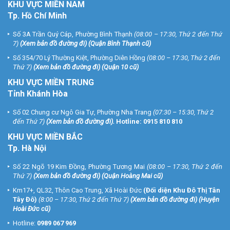
KHU
VỰC MIỀN NAM
Tp. Hồ Chí Minh
Số 3A Trần Quý Cáp, Phường Bình Thạnh
(08:00 – 17:30, Thứ 2 đến Thứ
7)
(
Xem bản đồ đường đi
) (Quận Bình Thạnh cũ)
Số 354/70 Lý Thường Kiệt, Phường Diên Hồng
(08:00 – 17:30, Thứ 2 đến
Thứ 7)
(
Xem bản đồ đường đi
) (Quận 10 cũ)
KHU VỰC MIỀN TRUNG
Tỉnh Khánh Hòa
Số 02 Chung cư Ngô Gia Tự, Phường Nha Trang
(07:30 – 15:30, Thứ 2
đến Thứ 7)
(
Xem bản đồ đường đi
).
Hotline:
0915 810 810
KHU VỰC MIỀN BẮC
Tp. Hà Nội
Số 22 Ngõ 19 Kim Đồng, Phường Tương Mai
(08:00 – 17:30, Thứ 2 đến
Thứ 7)
(
Xem bản đồ đường đi
) (Quận Hoàng Mai cũ)
Km17+, QL32, Thôn Cao Trung, Xã Hoài Đức
(Đối diện Khu Đô Thị Tân
Tây Đô)
(8:00 – 17:30, Thứ 2 đến Thứ 7)
(
Xem bản đồ đường đi
) (Huyện
Hoài Đức cũ)
Hotline:
0989 067 969