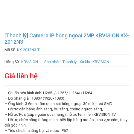
[Thanh lý] Camera IP hồng ngoại 2MP KBVISION KX-
2012N3
Mã SP:
KX-2012N3-TL
Hãng SX:
KBVISION
Sản phẩm Thanh lý - Xả kho KBVISION
Giá liên hệ
– Chuẩn nén hình ảnh: H265+/ H.265/ H.264+/ H264.
– Độ phân giải: 1080P (1920×1080).
– Ống kính: 3.6mm, tầm quan sát hồng ngoại: 30 mét, Led SMD.
– Hỗ trợ cân bằng ánh sáng, bù sáng, chống ngược sáng,
– Hỗ trợ PoE (cấp nguồn qua mạng), hỗ trợ tên miền KBVISION.TV
– Hỗ trợ chức năng thông minh thiết lập hàng rào ảo , khu vực cấm, thay
đổi góc nhìn.
– Tiêu chuẩn chống bụi và nước: IP67