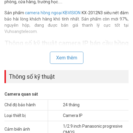
phòng, cửa hàng, trường học…..
Sản phẩm
camera hồng ngoại KBVISION
KX-2012N3 siêu nét đảm
bảo hài lòng khách hàng khó tính nhất. Sản phẩm còn mới 97%,
nguyên hộp, đang được bán giá thanh lý cực tốt tại
Vuhoangtelecom.
Thông số kỹ thuật camera IP bán cầu hồng
ngoại 2MP KBVISION KX-2012N2
Xem thêm
–
Camera giám sát
bán cầu hồng ngoại, lắp đặt trong nhà
– Cảm biến hình ảnh: 1/2.9 inch Panasonic progresive CMOS.
– Chuẩn nén hình ảnh: H265+/ H.265/ H.264+/ H264.
Thông số kỹ thuật
– Độ phân giải: 1080P (1920×1080).
– Ống kính: 3.6mm (góc nhìn 83°).
– Tầm quan sát hồng ngoại: 30 mét, Led SMD.
Camera quan sát
– Hỗ trợ cân bằng ánh sáng, bù sáng, chống ngược sáng, chống
nhiễu 3D-DNR, cảm biến ngày/đêm giúp camera tự động điều chỉnh
Chế độ bảo hành
24 tháng
hình ảnh và màu sắc đẹp nhất phù hợp nhất với mọi môi trường
Loại thiết bị
Camera IP
ánh sáng.
– Hỗ trợ PoE (cấp nguồn qua mạng) giúp giảm chi phí dây nguồn
1/2.9 inch Panasonic progresive
và nguồn cho camera.
Cảm biến ảnh
CMOS.