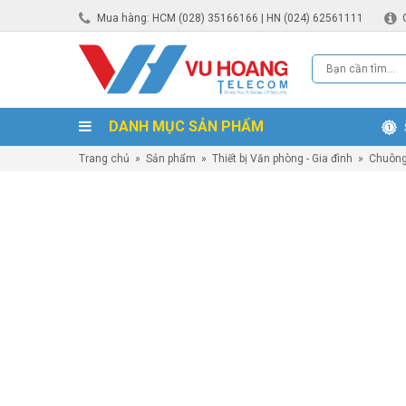
Mua hàng: HCM (028) 35166166 | HN (024) 62561111
DANH MỤC SẢN PHẨM
Trang chủ
»
Sản phẩm
»
Thiết bị Văn phòng - Gia đình
»
Chuông