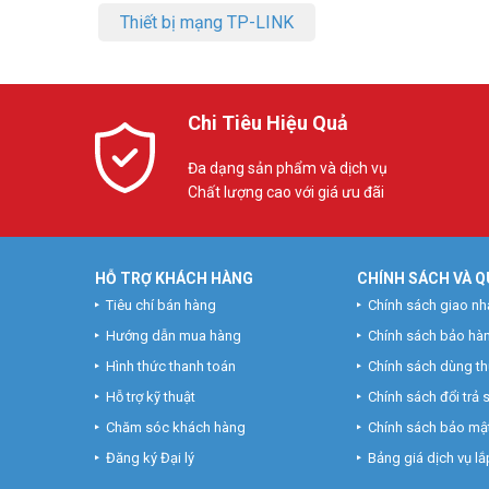
Thiết bị mạng TP-LINK
Chi Tiêu Hiệu Quả
Đa dạng sản phẩm và dịch vụ
Chất lượng cao với giá ưu đãi
HỖ TRỢ KHÁCH HÀNG
CHÍNH SÁCH VÀ Q
Tiêu chí bán hàng
Chính sách giao nh
Hướng dẫn mua hàng
Chính sách bảo hà
Hình thức thanh toán
Chính sách dùng t
Hỗ trợ kỹ thuật
Chính sách đổi trả
Chăm sóc khách hàng
Chính sách bảo mật
Đăng ký Đại lý
Bảng giá dịch vụ lắp