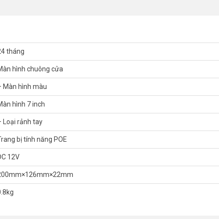
 nhất. Tham khảo thêm thông tin tại
Facebook Vuhoangtelecom
nhé.
24 tháng
Màn hình chuông cửa
– Màn hình màu
Màn hình 7 inch
– Loại rảnh tay
Trang bị tính năng POE
DC 12V
200mm×126mm×22mm
0.8kg