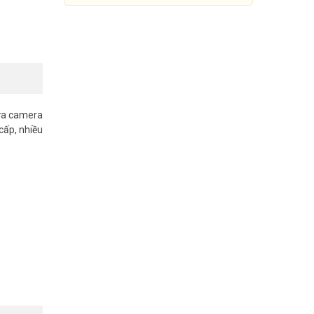
cửa camera
cấp, nhiều
Màn hình chuông cửa Dahua
DHI-VTH1520A
Đang cập nhật giá
Mua Ngay