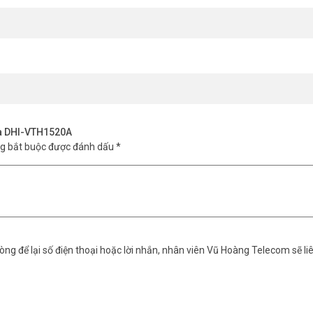
ua DHI-VTH1520A
ng bắt buộc được đánh dấu
*
ng để lại số điện thoại hoặc lời nhắn, nhân viên Vũ Hoàng Telecom sẽ liê