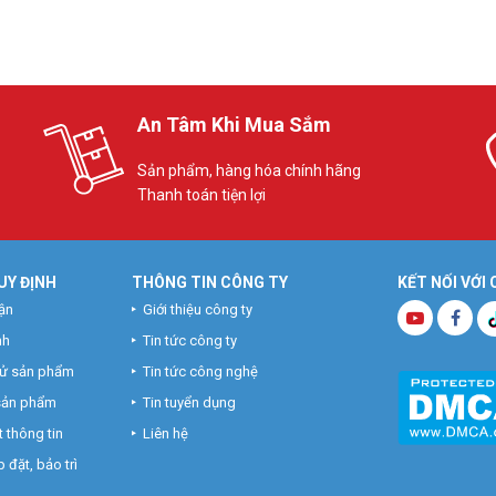
An Tâm Khi Mua Sắm
Sản phẩm, hàng hóa chính hãng
Thanh toán tiện lợi
UY ĐỊNH
THÔNG TIN CÔNG TY
KẾT NỐI VỚI
ận
Giới thiệu công ty
nh
Tin tức công ty
hử sản phẩm
Tin tức công nghệ
 sản phẩm
Tin tuyển dụng
 thông tin
Liên hệ
 đặt, bảo trì