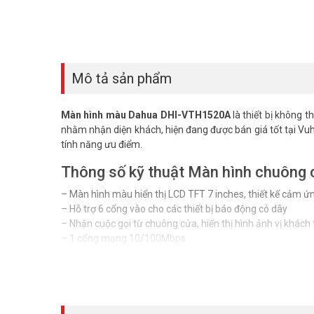
Mô tả sản phẩm
Màn hình màu Dahua DHI-VTH1520A
là thiết bị không 
nhằm nhận diện khách, hiện đang được bán giá tốt tại Vu
tính năng ưu điểm.
Thông số kỹ thuật Màn hình chuôn
– Màn hình màu hiển thị LCD TFT 7 inches, thiết kế cảm ứ
– Hỗ trợ 6 cổng vào cho các thiết bị báo động có dây
– Nhận cuộc gọi từ chuông cửa, hiển thị hình ảnh vị khác
– 1 cổng mạng 10/100Mbps
– Thích hợp trang bị với chuông cửa ngoài trời, hệ thống I
– Phát các đoạn tin nhắn thoại hay video mà khách lưu lại
– Trang bị tính năng POE
– Có thể trang bị thẻ SD
– Kích thước: 200mm×126mm×22mm