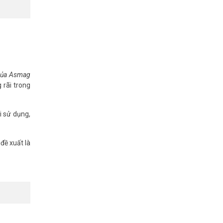
 của Asmag
 rãi trong
i sử dụng,
đề xuất là