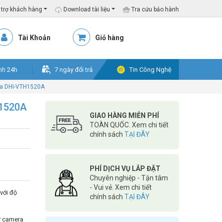
trợ khách hàng
Download tài liệu
Tra cứu bảo hành
Tài Khoản
Giỏ hàng
nh 24h
7 ngày đổi trả
Tin Công Nghệ
ua DHI-VTH1520A
H1520A
GIAO HÀNG MIỄN PHÍ
TOÀN QUỐC. Xem chi tiết
chính sách
TẠI ĐÂY
PHÍ DỊCH VỤ LẮP ĐẶT
Chuyên nghiệp - Tận tâm
- Vui vẻ. Xem chi tiết
với độ
chính sách
TẠI ĐÂY
từ camera