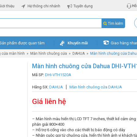
Hỗ 
Giới thiệu
Hệ thống chi nhánh
Tuyển dụng
Tìm kiếm
Sản phẩm được quan tâm
Khuyến mãi
Giao hàng nha
 cửa màn hình
»
Màn hình chuông cửa
»
DAHUA
»
Màn hình chuông cửa Dah
Màn hình chuông cửa Dahua DHI-VT
Mã SP:
DHI-VTH1520A
Hãng SX:
DAHUA
Màn hình chuông cửa DAHUA
Giá liên hệ
– Màn hình màu hiển thị LCD TFT 7 inches, thiết kế cảm ứng 
phân giải 800×400
– Hỗ trợ 6 cổng vào cho các thiết bị báo động có dây
– Nhận cuộc gọi từ chuông cửa, hiển thị hình ảnh vị khách 