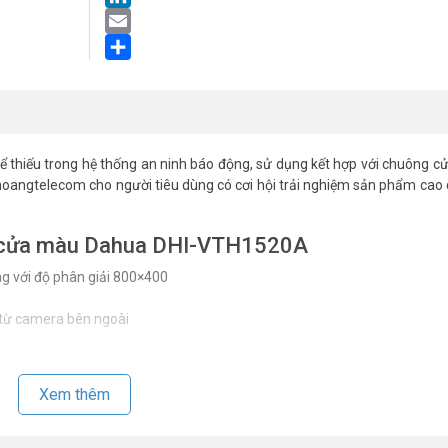
LinkedIn
Email
Share
thể thiếu trong hệ thống an ninh báo động, sử dụng kết hợp với chuông 
hoangtelecom cho người tiêu dùng có cơi hội trải nghiệm sản phẩm cao 
g cửa màu Dahua DHI-VTH1520A
ng với độ phân giải 800×400
h từ camera bên ngoài
PC
Xem thêm