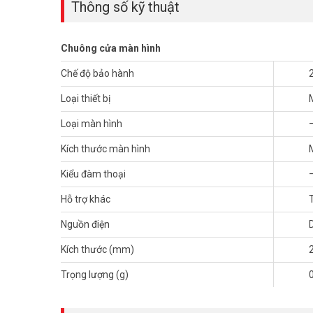
Thông số kỹ thuật
– Khối lượng: 0.8Kg
Đặt mua hàng Online ngay hôm nay để được hỗ trợ giá tốt
Chuông cửa màn hình
Chế độ bảo hành
Loại thiết bị
Loại màn hình
Kích thước màn hình
Kiểu đàm thoại
Hỗ trợ khác
Nguồn điện
Kích thước (mm)
Trọng lượng (g)