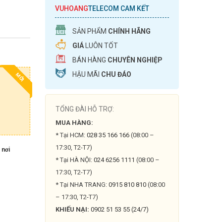
VUHOANG
TELECOM CAM KẾT
SẢN PHẨM
CHÍNH HÃNG
GIÁ
LUÔN TỐT
BÁN HÀNG
CHUYÊN NGHIỆP
HẬU MÃI
CHU ĐÁO
MỚI
TỔNG ĐÀI HỖ TRỢ:
MUA HÀNG:
* Tại HCM:
028 35 166 166
(08:00 –
17:30, T2-T7)
 nơi
* Tại HÀ NỘI:
024 6256 1111
(08:00 –
17:30, T2-T7)
* Tại NHA TRANG:
0915 810 810
(08:00
– 17:30, T2-T7)
KHIẾU NẠI:
0902 51 53 55 (24/7)