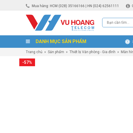
Mua hàng: HCM (028) 35166166 | HN (024) 62561111
DANH MỤC SẢN PHẨM
Trang chủ
»
Sản phẩm
»
Thiết bị Văn phòng - Gia đình
»
Màn hì
-57%