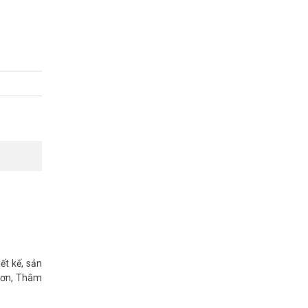
 inch, tha
 với những
 công nghệ
230nit, độ
để sử dụng
ét. 1 cổng
ết kế, sản
 Sơn, Thâm