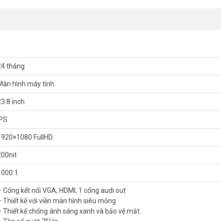
24 tháng
Màn hình máy tính
23.8 inch
IPS
1920×1080 FullHD.
200nit
1000:1
– Cổng kết nối VGA, HDMI, 1 cổng audi out
– Thiết kế với viền màn hình siêu mỏng
 kế có vỏ viền mỏng nhẹ, đường nét thiết kế vô cùng hài hòa tinh tế
– Thiết kế chống ánh sáng xanh và bảo vệ mắt.
ng có thể dễ dàng sử dụng màn hình ở mọi nơi trong không gian, khai thá