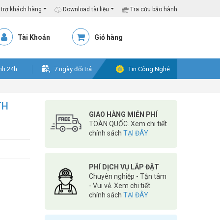
trợ khách hàng
Download tài liệu
Tra cứu bảo hành
Tài Khoản
Giỏ hàng
nh 24h
7 ngày đổi trả
Tin Công Nghệ
TH
GIAO HÀNG MIỄN PHÍ
TOÀN QUỐC. Xem chi tiết
chính sách
TẠI ĐÂY
PHÍ DỊCH VỤ LẮP ĐẶT
Chuyên nghiệp - Tận tâm
- Vui vẻ. Xem chi tiết
chính sách
TẠI ĐÂY