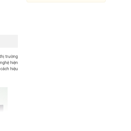
thị trường
 nghệ hiện
cách hiệu
Màn hình máy tính 23.8 inch
SKYWORTH 24B1H
2.020.000đ
4.662.000đ
Mua Ngay