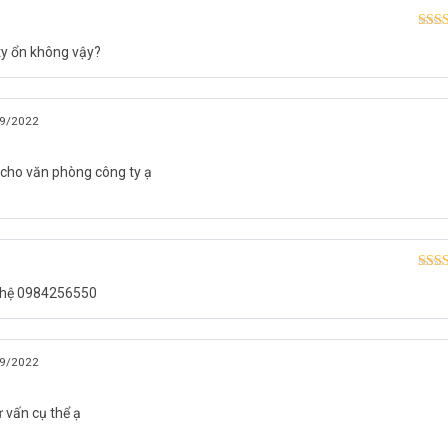
Được
y ổn không vậy?
hạn
mới, vui lòng liên hệ HOTLINE
1900.9259
để được hỗ trợ tốt nhất. 
9/2022
com
nhé.
cho văn phòng công ty ạ
Được
n hệ 0984256550
hạn
9/2022
ư vấn cụ thể ạ