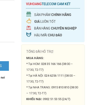
VUHOANG
TELECOM CAM KẾT
SẢN PHẨM
CHÍNH HÃNG
GIÁ
LUÔN TỐT
BÁN HÀNG
CHUYÊN NGHIỆP
HẬU MÃI
CHU ĐÁO
TỔNG ĐÀI HỖ TRỢ:
MUA HÀNG:
* Tại HCM:
028 35 166 166
(08:00 –
NG
17:30, T2-T7)
H
* Tại HÀ NỘI:
024 6256 1111
(08:00 –
 nơi
17:30, T2-T7)
* Tại NHA TRANG:
0915 810 810
(08:00
– 17:30, T2-T7)
KHIẾU NẠI:
0902 51 53 55 (24/7)