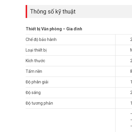
Thông số kỹ thuật
Thiết bị Văn phòng – Gia đình
Chế độ bảo hành
Loại thiết bị
Kích thước
Tấm nền
Độ phân giải
Độ sáng
Độ tương phản
Thiết kế mỏng nhẹ, hợp thời trang
Màn hình LCD SKYWORTH 24b1h 24 inch Full HD được thiết
lượng màn hình vô cùng tiện lợi chỉ 3.85Kg giúp người dù