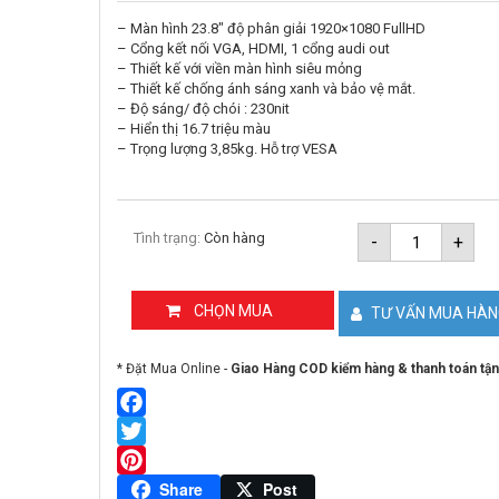
– Màn hình 23.8″ độ phân giải 1920×1080 FullHD
– Cổng kết nối VGA, HDMI, 1 cổng audi out
– Thiết kế với viền màn hình siêu mỏng
– Thiết kế chống ánh sáng xanh và bảo vệ mắt.
– Độ sáng/ độ chói : 230nit
– Hiển thị 16.7 triệu màu
– Trọng lượng 3,85kg. Hỗ trợ VESA
Màn
Tình trạng:
Còn hàng
-
+
hình
máy
tính
23.8
CHỌN MUA
TƯ VẤN MUA HÀ
inch
SKYWORT
24B1H
* Đặt Mua Online -
Giao Hàng COD kiểm hàng & thanh toán tận
số
lượng
Facebook
Twitter
Pinterest
Share
Post