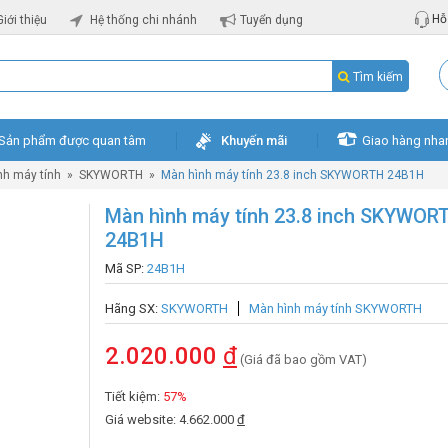
Hỗ 
Giới thiệu
Hệ thống chi nhánh
Tuyển dụng
Tìm kiếm
Sản phẩm được quan tâm
Khuyến mãi
Giao hàng nha
nh máy tính
»
SKYWORTH
»
Màn hình máy tính 23.8 inch SKYWORTH 24B1H
Màn hình máy tính 23.8 inch SKYWOR
24B1H
Mã SP:
24B1H
Hãng SX:
SKYWORTH
Màn hình máy tính SKYWORTH
2.020.000
đ
(Giá đã bao gồm VAT)
Tiết kiệm:
57%
Giá website: 4.662.000
đ