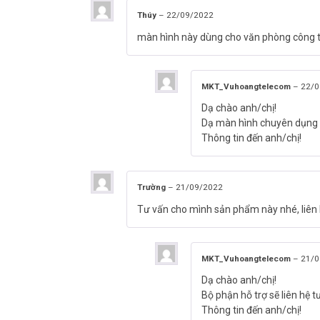
– Trọng lượng 3,85kg.
Thúy
–
22/09/2022
– Nguồn : DC12V/2.5A
– Xuất xứ: Trung Quốc.
màn hình này dùng cho văn phòng công t
– Chính sách bảo hành 36 tháng đến từ
Vuhoangtelecom
Đặt hàng Online nhanh nhất sản phẩm SKYWORTH 24B1H 
MKT_Vuhoangtelecom
–
22/0
thêm thông tin được cập nhật tại
Facebook Vuhoangtele
Dạ chào anh/chị!
Dạ màn hình chuyên dụng 
Thông tin đến anh/chị!
Trường
–
21/09/2022
Tư vấn cho mình sản phẩm này nhé, liê
MKT_Vuhoangtelecom
–
21/0
Dạ chào anh/chị!
Bộ phận hỗ trợ sẽ liên hệ t
Thông tin đến anh/chị!