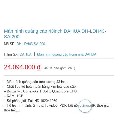
Màn hình quảng cáo 43inch DAHUA DH-LDH43-
SAI200
Mã SP:
DH-LDH43-SAI200
Hãng SX:
DAHUA
Màn hình quảng cáo trong nhà DAHUA
24.094.000
đ
(Giá đã bao gồm VAT)
– Màn hình quảng cáo treo tường 43 inch.
– Chất liệu vỏ hoàn toàn bằng kim loại cao cấp.
– Bộ xử lý : Cortex-A7 1.5GHz Quad Core CPU.
– RAM: 1GB.
– Độ phân giải: Full HD 1920×1080
– Hỗ trợ hình ảnh, âm thanh, video, PDF, kết nối camera IP, thời gian,
thời tiết,…