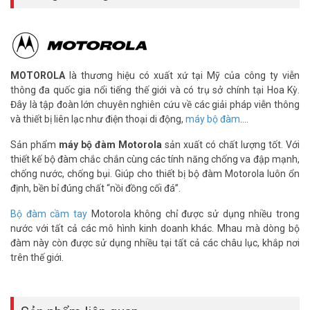
Thông số kỹ thuật máy bộ đàm kỹ thuật số Motorola GP328IS-
UHF
–
Máy bộ đàm cầm tay
chất lượng tốt
– Băng tần sử dụng: VHF
MOTOROLA
là thương hiệu có xuất xứ tại Mỹ của công ty viễn
– Dãi tần số hoạt động: 136 – 174 MHz
thông đa quốc gia nổi tiếng thế giới và có trụ sở chính tại Hoa Kỳ.
– Độ rộng kênh: 12.5 /20 /25 KHz
Đây là tập đoàn lớn chuyên nghiên cứu về các giải pháp viễn thông
– Công suất phát: 5W
và thiết bị liên lạc như điện thoại di động,
máy bộ đàm
....
– Độ nhạy thu (12 dB SINAD): 0.25 µV
– Số kênh nhớ: 16
Sản phẩm
máy bộ đàm Motorola
sản xuất có chất lượng tốt. Với
– Trọng lượng: 420 g
thiết kế bộ đàm chắc chắn cùng các tính năng chống va đập mạnh,
– Kích thước RộngxCaoxDày: 57.5 x 137 x 37.5 mm
chống nước, chống bụi. Giúp cho thiết bị bộ đàm Motorola luôn ổn
– Chuẩn va đập, rung động: MIL STD 810-C/D/E và TIA/EIA 603
định, bền bỉ đúng chất “nồi đồng cối đá”.
– Chuẩn kín khít: IP54
Bộ đàm cầm tay
Motorola không chỉ được sử dụng nhiều trong
Bao gồm
nước với tất cả các mô hình kinh doanh khác. Mhau mà dòng bộ
– Thân máy: AZH25KDC9AA3
đàm này còn được sử dụng nhiều tại tất cả các châu lục, khắp nơi
– Pin sạc chống cháy nổ: 7.2V/ 1800 mAh, HNN9010A
trên thế giới.
– Bộ sạc PMTN4025A.
– Anten, bát đeo, phụ kiện và tài liệu.
– Sản xuất tại Malaysia.
– Bảo hành: 24 tháng cho máy, 12 tháng cho Pin sạc và phụ kiện