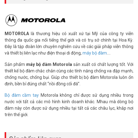
Tích hợp tính năng VOX khi sử dụng tai nghe phù hợp, người sử
dụng không cần phải bấm nút khi phát
– Giới hạn thời gian phát – Time-out Timer (TOT)
Việc truyền dữ liệu vượt quá giới hạn thời gian định trước, các đài
phát thanh sẽ dừng lại sau khi chuông cảnh báo. TOT có thể ngăn
MOTOROLA
là thương hiệu có xuất xứ tại Mỹ của công ty viễn
chặn bất kỳ hư hỏng gây ra do truyền tín hiệu liên tục.
thông đa quốc gia nổi tiếng thế giới và có trụ sở chính tại Hoa Kỳ.
Đây là tập đoàn lớn chuyên nghiên cứu về các giải pháp viễn thông
– Lập trình dữ liệu bằng máy tính – PC Programmable
và thiết bị liên lạc như điện thoại di động,
máy bộ đàm
....
Với cáp lập trình, các tham số có thể được cấu hình thông qua phần
mềm PC.
Sản phẩm
máy bộ đàm Motorola
sản xuất có chất lượng tốt. Với
thiết kế bộ đàm chắc chắn cùng các tính năng chống va đập mạnh,
– Tín hiệu báo pin yếu – Low Battery Alert
chống nước, chống bụi. Giúp cho thiết bị bộ đàm Motorola luôn ổn
Khi pin thấp, chỉ báo tình trạng làm việc nhấp nháy đỏ, nhắc nhở
định, bền bỉ đúng chất “nồi đồng cối đá”.
bạn để nạp tiền hoặc thay pin.
Bộ đàm cầm tay
Motorola không chỉ được sử dụng nhiều trong
Thông số kỹ thuật Máy bộ đàm chống
nước với tất cả các mô hình kinh doanh khác. Mhau mà dòng bộ
cháy nổ Motorola GP338IS-VHF
đàm này còn được sử dụng nhiều tại tất cả các châu lục, khắp nơi
trên thế giới.
– Máy bộ đàm cầm tay chất lượng tốt
– Băng tần sử dụng VHF
– Dải tần số VHF : 136-174Mhz; UHF: 403 – 470 MHz
– Số kênh tần số: 128 kênh ( 8 nhóm)