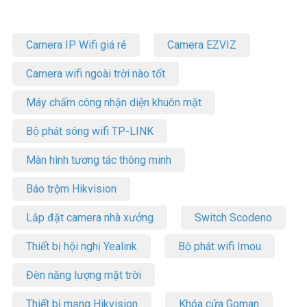
• Báo khẩn cấp.
• Tính năng kích phát bằng giọng nói ( VOX)
• Khóa kênh bận
Camera IP Wifi giá rẻ
Camera EZVIZ
• Nhận dạng bằng âm thanh.
• Quét kênh
Camera wifi ngoài trời nào tốt
• Hiển thị giờ.
• Báo pin trên màn hình hiển thị.
Máy chấm công nhận diện khuôn mặt
Cấu hình máy bao gồm:
Bộ phát sóng wifi TP-LINK
– 01 thân máy, 01 pin HNN 9010A Dung lượng 1800 mAH
– 01 bộ sạc bàn
Màn hình tương tác thông minh
– 01 anten
– 01 cài lưng, sách tài liệu đi kèm
Báo trộm Hikvision
Quý khách có nhu cầu tư vấn máy bộ đàm GP338IS-VHF xin vui
Lắp đặt camera nhà xưởng
Switch Scodeno
lòng liên hệ Hotline 1900.9259 để được hỗ trợ ưu đãi tốt nhất.
Tham khảo thêm thông tin tại
Facebook Vuhoangtelecom
nhé.
Thiết bị hội nghị Yealink
Bộ phát wifi Imou
Đèn năng lượng mặt trời
Thiết bị mạng Hikvision
Khóa cửa Goman