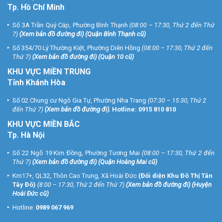
Tp. Hồ Chí Minh
Số 3A Trần Quý Cáp, Phường Bình Thạnh
(08:00 – 17:30, Thứ 2 đến Thứ
7)
(
Xem bản đồ đường đi
) (Quận Bình Thạnh cũ)
Số 354/70 Lý Thường Kiệt, Phường Diên Hồng
(08:00 – 17:30, Thứ 2 đến
Thứ 7)
(
Xem bản đồ đường đi
) (Quận 10 cũ)
KHU VỰC MIỀN TRUNG
Tỉnh Khánh Hòa
Số 02 Chung cư Ngô Gia Tự, Phường Nha Trang
(07:30 – 15:30, Thứ 2
đến Thứ 7)
(
Xem bản đồ đường đi
).
Hotline:
0915 810 810
KHU VỰC MIỀN BẮC
Tp. Hà Nội
Số 22 Ngõ 19 Kim Đồng, Phường Tương Mai
(08:00 – 17:30, Thứ 2 đến
Thứ 7)
(
Xem bản đồ đường đi
) (Quận Hoàng Mai cũ)
Km17+, QL32, Thôn Cao Trung, Xã Hoài Đức
(Đối diện Khu Đô Thị Tân
Tây Đô)
(8:00 – 17:30, Thứ 2 đến Thứ 7)
(
Xem bản đồ đường đi
) (Huyện
Hoài Đức cũ)
Hotline:
0989 067 969