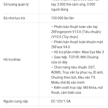
Số lượng quản lý
tay, 3.000 thẻ cảm ứng, 3.000
người dùng
Bộ nhớ lưu trữ
150.000 lần lần
– Phiên bản thuật toán vân tay:
ZKFingerprint V13.0 (Tiêu chuẩn)
/V10.0 (Tùy chọn)
– Phiên bản thuật toán khuôn mặt:
ZKFace V4.0
– Hỗ trợ phần mềm: Wise Eye Mix 3
– Giao tiếp: TCP/IP, Wifi Chuông
Hỗ trợ khác
cửa có dây
– Chức năng tiêu chuẩn: DST,
ADMS, Truy vấn tự phục vụ, ID ảnh,
Chuông theo lịch, Đầu vào T9,
Nhiều chế độ xác minh
– Kiểm soát truy cập: Mở khóa, nút
thoát, cảm biến cửa
Nguồn cung cấp
DC 12V/1.5A