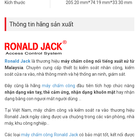
Kích thước
205.20 mm*74.19 mm*33.30 mm
Thông số kỹ thuật máy chấm công khuôn
Thông tin hãng sản xuất
mặt, thẻ RONALD JACK XFACE 88A
– Màn hình hiển thị: 2.4″@ TFT Color LCD Screen (320*240)
– Số lượng quản lý: 1.500 khuôn mặt, 3.000 dấu vân tay, 3.000 thẻ
cảm ứng, 3.000 người dùng
– Dung lượng chấm công: 150.000
Ronald Jack
là thương hiệu
máy chấm công nổi tiếng xuất xứ từ
– Phiên bản thuật toán vân tay: ZKFingerprint V13.0 (Tiêu chuẩn)
Malaysia
. Chuyên cung cấp thiết bị kiểm soát nhân công, kiểm
/V10.0 (Tùy chọn)
soát cửa ra vào, nhà thông minh và hệ thống an ninh, giám sát.
– Phiên bản thuật toán khuôn mặt: ZKFace V4.0
Đây cũng là hãng
máy chấm công
đầu tiên tích hợp chức năng
– Hỗ trợ phần mềm: Wise Eye Mix 3
nhận dạng vân tay, thẻ cảm ứng, nhận dạng khuôn mặt
hay nhận
– Giao tiếp: TCP/IP, Wifi Chuông cửa có dây
dạng bằng con ngươi mắt người dùng ...
– Chức năng tiêu chuẩn: DST, ADMS, Truy vấn tự phục vụ, ID ảnh,
Chuông theo lịch, Đầu vào T9, Nhiều chế độ xác minh
Tại Việt Nam, máy chấm công và kiểm soát ra vào thương hiệu
– Kiểm soát truy cập: Mở khóa, nút thoát, cảm biến cửa
Ronald Jack ngày càng được ưa chuộng trong các văn phòng, nhà
– Nguồn cấp: DC 12V/1.5A
máy, khu công nghiệp...
– Nhiệt độ hoạt động: -5°C – 45°C
– Độ ẩm hoạt động: 20% – 80%
Các loại
máy chấm công Ronald Jack
có bảo mật tốt, kết nối được
– Kích thước: 205.20 mm*74.19 mm*33.30 mm (L*W*H)