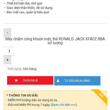
– Thiết kế hiện đại, nhỏ gọn
– Giao diện thân thiện, dễ sử dụng
– Bảo mật cao, quản lý hiệu quả
-
Máy chấm công khuôn mặt, thẻ RONALD JACK XFACE 88A
số lượng
+
Tình trạng:
Còn hàng
CHỌN MUA
TƯ VẤN MUA HÀNG
MỚI
* THÔNG TIN ƯU ĐÃI:
- MIỄN PHÍ hướng dẫn sử dụng từ xa.
- Đổi mới Miễn Phí trong 7 ngày. (
Xem chi tiết >>>
)