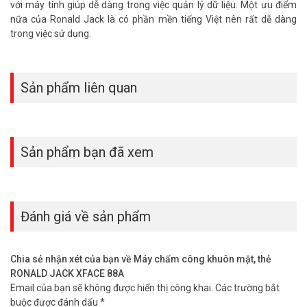
với máy tính giúp dễ dàng trong việc quản lý dữ liệu. Một ưu điểm
– Trọng lượng: 0.258 Kg
nữa của Ronald Jack là có phần mền tiếng Việt nên rất dễ dàng
– Thương hiệu Malaysia.
trong việc sử dụng.
– Bảo hành: 12 tháng.
máy chấm công khuôn mặt RONALD JACK XFACE 88A tại Vũ
Hoàng Telecom, bạn sẽ được hưởng chế độ bảo hành chính hãng
Sản phẩm liên quan
và dịch vụ hỗ trợ kỹ thuật chuyên nghiệp. Đội ngũ nhân viên của
chúng tôi luôn sẵn sàng tư vấn và giải đáp mọi thắc mắc của bạn,
giúp bạn lựa chọn được sản phẩm phù hợp nhất với nhu cầu của
mình. Liên hệ hotline 1900 9259 để được hỗ trợ tư vấn tốt nhất.
Sản phẩm bạn đã xem
Tham khảo thêm thông tin tại
Facebook Vuhoangtelecom
nhé.
Đánh giá về sản phẩm
Chia sẻ nhận xét của bạn về Máy chấm công khuôn mặt, thẻ
RONALD JACK XFACE 88A
Email của bạn sẽ không được hiển thị công khai.
Các trường bắt
buộc được đánh dấu
*