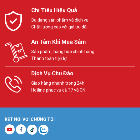
Chi Tiêu Hiệu Quả
Đa dạng sản phẩm và dịch vụ
Chất lượng cao với giá ưu đãi
An Tâm Khi Mua Sắm
Sản phẩm, hàng hóa chính hãng
Thanh toán tiện lợi
Dịch Vụ Chu Đáo
Giao hàng nhanh trong 24h
Hotline phục vụ cả T7 và CN
KẾT NỐI VỚI CHÚNG TÔI