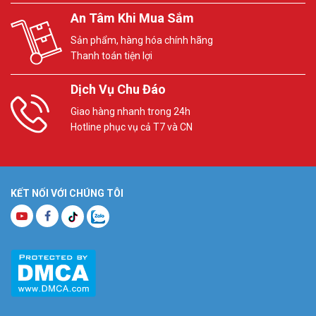
An Tâm Khi Mua Sắm
Sản phẩm, hàng hóa chính hãng
Thanh toán tiện lợi
Dịch Vụ Chu Đáo
Giao hàng nhanh trong 24h
Hotline phục vụ cả T7 và CN
KẾT NỐI VỚI CHÚNG TÔI