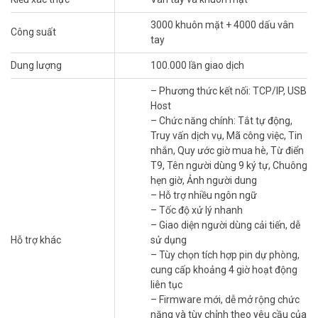
nhận dạng khuôn mặt được cập nhật bản mới nhất. Cho thời gian
nhận dạng nhanh chóng và chính xác khi xác nhận nhân viên chấm
3000 khuôn mặt + 4000 dấu vân
Công suất
công. Có khả năng nhận dạng được 1.200 khuôn mặt. Tích hợp
tay
camera hồng ngoại có độ phân giải cao cho ảnh chụp rõ nét. Dung
lượng bộ nhớ lớn tích hợp bộ vi xử lý tốc độ cao cho phép nhận
Dung lượng
100.000 lần giao dịch
dạng khuôn mặt trong điều kiện ánh sáng tối.
– Phương thức kết nối: TCP/IP, USB
Ưu điểm máy chấm công RONALD JACK
Host
IFACE 800
– Chức năng chính: Tắt tự động,
Truy vấn dịch vụ, Mã công việc, Tin
– Tiết kiệm chi phí mua thẻ cho nhân viên (như máy chấm công thẻ
nhắn, Quy ước giờ mua hè, Từ điển
giấy, thẻ cảm ứng).
T9, Tên người dùng 9 ký tự, Chuông
– Mang tính chính xác và bảo mật cao.
hẹn giờ, Ảnh người dung
– Một nhân viên có thể đăng ký được 10 dấu vân tay vào trong máy
– Hỗ trợ nhiều ngôn ngữ
và 01 khuôn mặt.
– Tốc độ xử lý nhanh
– Tốc độ xử lý nhanh.
– Giao diện người dùng cải tiến, dễ
– Dữ liệu trong máy không bị mất khi xảy ra cúp điện.
Hỗ trợ khác
sử dụng
– Tùy chọn tích hợp pin dự phòng,
Máy chấm công vân tay
RONALD JACK IFACE800
có khả năng
cung cấp khoảng 4 giờ hoạt động
nhận dạng được 3.000 dấu vân tay. Mắt đọc sử dụng Chip xử lý
liên tục
Intel của Mỹ, chống trầy nên có độ nhạy cao.
– Firmware mới, dễ mở rộng chức
năng và tùy chỉnh theo yêu cầu của