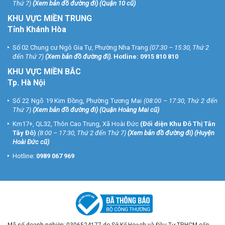
Thứ 7)
(
Xem bản đồ đường đi
) (Quận 10 cũ)
KHU VỰC MIỀN TRUNG
Tỉnh Khánh Hòa
Số 02 Chung cư Ngô Gia Tự, Phường Nha Trang
(07:30 – 15:30, Thứ 2
đến Thứ 7)
(
Xem bản đồ đường đi
).
Hotline:
0915 810 810
KHU VỰC MIỀN BẮC
Tp. Hà Nội
Số 22 Ngõ 19 Kim Đồng, Phường Tương Mai
(08:00 – 17:30, Thứ 2 đến
Thứ 7)
(
Xem bản đồ đường đi
) (Quận Hoàng Mai cũ)
Km17+, QL32, Thôn Cao Trung, Xã Hoài Đức
(Đối diện Khu Đô Thị Tân
Tây Đô)
(8:00 – 17:30, Thứ 2 đến Thứ 7)
(
Xem bản đồ đường đi
) (Huyện
Hoài Đức cũ)
Hotline:
0989 067 969
Mã số doanh nghiệp: 0306524177 do Sở Kế Hoạch và Đầu Tư TP.HCM cấp