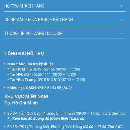
HỖ TRỢ KHÁCH HÀNG
CHÍNH SÁCH MUA HÀNG – BẢO HÀNH
THÔNG TIN VUHOANGTELECOM
TỔNG ĐÀI HỖ TRỢ
Mua hàng, hỗ trợ kỹ thuật:
*
Tại HCM:
(028) 35 166 166
(08:00 – 17:30)
*
Tại HN:
(024) 6256 1111
(08:00 – 17:30)
*
Tại Nha Trang:
0915 810 810
(07:30 – 17:30)
Khiếu nại, CSKH:
0902 51 53 55
(24/7)
KHU
VỰC MIỀN NAM
Tp. Hồ Chí Minh
Số 3A Trần Quý Cáp, Phường Bình Thạnh
(08:00 – 17:30, Thứ 2 đến Thứ
7)
(
Xem bản đồ đường đi
) (Quận Bình Thạnh cũ)
Số 354/70 Lý Thường Kiệt, Phường Diên Hồng
(08:00 – 17:30, Thứ 2 đến