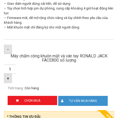
– Giao diện người dùng cải tiến, dễ sử dụng
– Tùy chọn tích hợp pin dự phòng, cung cấp khoảng 4 giờ hoạt động liên
tục
– Firmware mới, dễ mở rộng chức năng và tùy chỉnh theo yêu cầu của
khách hàng
– Một khuôn mặt chỉ đăng ký cho một người dùng
-
Máy chấm công khuôn mặt và vân tay RONALD JACK
FACE800 số lượng
+
Tình trạng:
Còn hàng
CHỌN MUA
TƯ VẤN MUA HÀNG
MỚI
* THÔNG TIN ƯU ĐÃI: