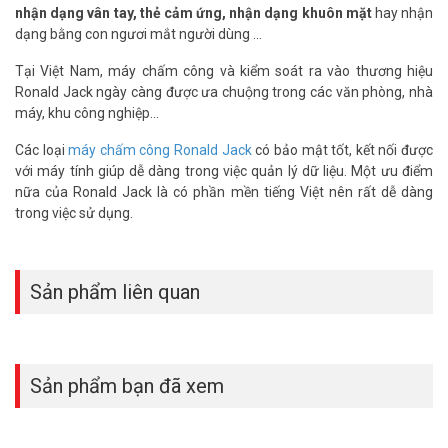
nhận dạng vân tay, thẻ cảm ứng, nhận dạng khuôn mặt
hay nhận
dạng bằng con ngươi mắt người dùng ...
Tại Việt Nam, máy chấm công và kiểm soát ra vào thương hiệu
Ronald Jack ngày càng được ưa chuộng trong các văn phòng, nhà
máy, khu công nghiệp...
Các loại
máy chấm công Ronald Jack
có bảo mật tốt, kết nối được
với máy tính giúp dễ dàng trong việc quản lý dữ liệu. Một ưu điểm
nữa của Ronald Jack là có phần mền tiếng Việt nên rất dễ dàng
Thông số kỹ thuật máy chấm công khuôn
trong việc sử dụng.
mặt và vân tay RONALD JACK IFACE 800
– Màn hình: Cảm ứng 4.3-Inch
– Dung lượng khuôn mặt: 3000 (1:N), 3,000 (1:1)
Sản phẩm liên quan
– Dung lượng vân tay: 4000
– Dung lượng thẻ: 10,000 (tùy chọn)
– Dung lượng giao dịch: 100,000 lần
– Phương thức kết nối: TCP/IP, USB Host
Sản phẩm bạn đã xem
– Chức năng chính: Tắt tự động, Truy vấn dịch vụ, Mã công việc, Tin
nhắn, Quy ước giờ mua hè, Từ điển T9, Tên người dùng 9 ký tự,
Chuông hẹn giờ, Ảnh người dung