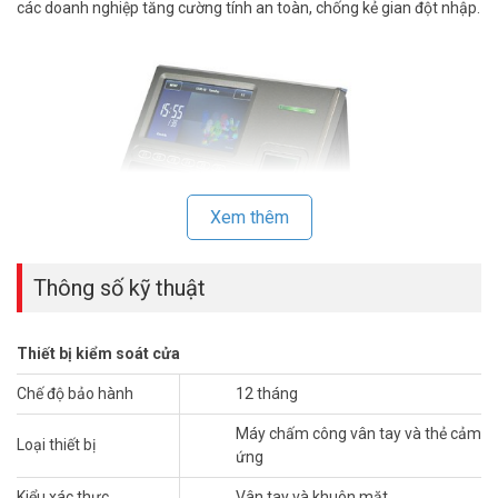
các doanh nghiệp tăng cường tính an toàn, chống kẻ gian đột nhập.
Xem thêm
Thông số kỹ thuật
Với thiết bị này, nhà quản lý sẽ dễ dàng nắm bắt được giờ vào, ra,
Thiết bị kiểm soát cửa
tăng ca của nhân viên một cách chính xác, chi tiết. Từ đó hoạt động
tính lương, khen thưởng hay phạt cũng được thực hiện một cách
Chế độ bảo hành
12 tháng
minh bạch, hữu hiệu hơn. Trong trường hợp xảy ra mất điện, dữ liệu
Máy chấm công vân tay và thẻ cảm
vẫn được lưu trữ bên trong máy mà không bị mất đi
Loại thiết bị
ứng
Máy chấm công khuôn mặt
RONALD JACK IFACE800 có thuật toán
Kiểu xác thực
Vân tay và khuôn mặt