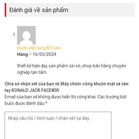
– Quản lý 3000 khuôn mặt + 4000 dấu vân tay
– Hỗ trợ nhiều ngôn ngữ
Đánh giá về sản phẩm
– Tốc độ xử lý nhanh
– Giao diện người dùng cải tiến, dễ sử dụng
– Tùy chọn tích hợp pin dự phòng, cung cấp khoảng 4 giờ hoạt
động liên tục
– Firmware mới, dễ mở rộng chức năng và tùy chỉnh theo yêu cầu
của khách hàng
Được xếp hạng
5
5 sao
– Một khuôn mặt chỉ đăng ký cho một người dùng
Hùng
–
16/05/2024
– Phần mềm chấm công WISE EYE MIX3
– Nguồn điện: DC 12V/ 3A
thiết kế hiện đại, sản phẩm xịn sò, shop bán hàng chuyên
– Pin dự phòng 2000mAH
nghiệp tận tâm
– Nhiệt độ hoạt động: 0°C- 45°C
Chia sẻ nhận xét của bạn về Máy chấm công khuôn mặt và vân
– Độ ẩm hoạt động: 20%-80%
tay RONALD JACK FACE800
– Sản xuất tại Malaysia.
Email của bạn sẽ không được hiển thị công khai.
Các trường bắt
– Bảo hành: 12 tháng.
buộc được đánh dấu
*
Đặt mua hàng Online ngay hôm nay để được hỗ trợ giá tốt nhất.
Tham khảo thêm thông tin tại
Facebook Vuhoangtelecom
nhé.