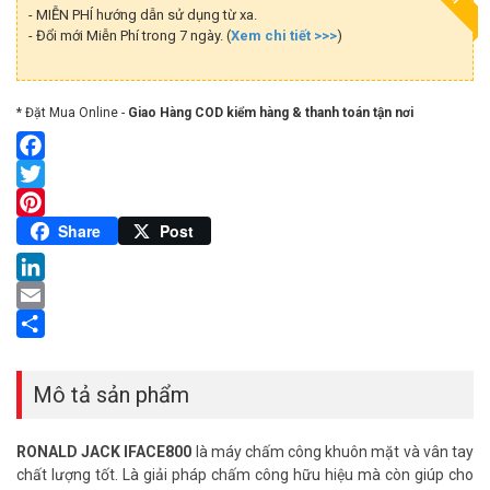
- MIỄN PHÍ hướng dẫn sử dụng từ xa.
- Đổi mới Miễn Phí trong 7 ngày. (
Xem chi tiết >>>
)
* Đặt Mua Online -
Giao Hàng COD kiểm hàng & thanh toán tận nơi
Facebook
Twitter
Pinterest
Share
Post
LinkedIn
Email
Share
Mô tả sản phẩm
RONALD JACK IFACE800
là máy chấm công khuôn mặt và vân tay
chất lượng tốt. Là giải pháp chấm công hữu hiệu mà còn giúp cho