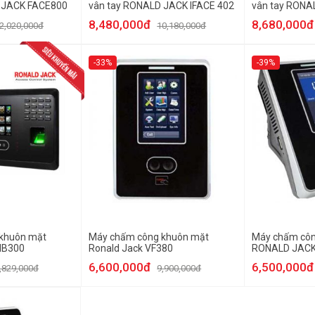
 JACK FACE800
vân tay RONALD JACK IFACE 402
vân tay RONA
8,480,000đ
8,680,000đ
2,020,000đ
10,180,000đ
-33%
-39%
khuôn mặt
Máy chấm công khuôn mặt
Máy chấm côn
MB300
Ronald Jack VF380
RONALD JACK
6,600,000đ
6,500,000đ
,829,000đ
9,900,000đ