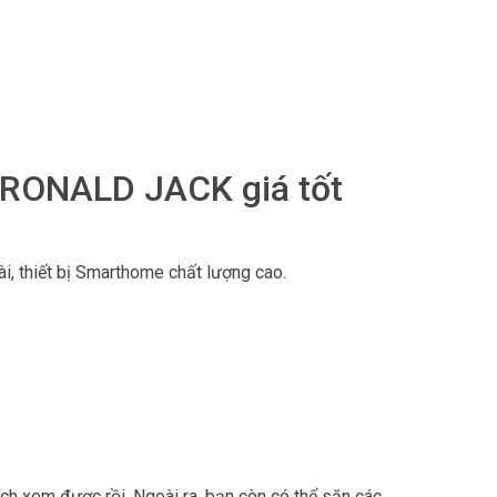
 RONALD JACK giá tốt
i, thiết bị Smarthome chất lượng cao.
hích xem được rồi. Ngoài ra, bạn còn có thể săn các