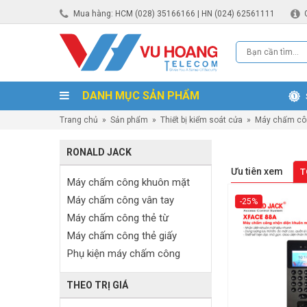
Mua hàng: HCM (028) 35166166 | HN (024) 62561111
DANH MỤC SẢN PHẨM
Trang chủ
»
Sản phẩm
»
Thiết bị kiểm soát cửa
»
Máy chấm cô
RONALD JACK
Ưu tiên xem
T
Máy chấm công khuôn mặt
Máy chấm công vân tay
-25%
Máy chấm công thẻ từ
Máy chấm công thẻ giấy
Phụ kiện máy chấm công
THEO TRỊ GIÁ