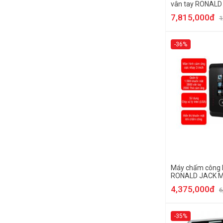
vân tay RONALD
7,815,000đ
1
-36%
Máy chấm công 
RONALD JACK 
4,375,000đ
6
-35%