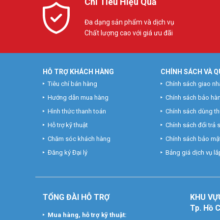
Chi Tiêu Hiệu Quả
Đa dạng sản phẩm và dịch vụ
Chất lượng cao với giá ưu đãi
HỖ TRỢ KHÁCH HÀNG
CHÍNH SÁCH VÀ Q
Tiêu chí bán hàng
Chính sách giao nh
Hướng dẫn mua hàng
Chính sách bảo hà
Hình thức thanh toán
Chính sách dùng t
Hỗ trợ kỹ thuật
Chính sách đổi trả
Chăm sóc khách hàng
Chính sách bảo mật
Đăng ký Đại lý
Bảng giá dịch vụ lắp
TỔNG ĐÀI HỖ TRỢ
KHU
VỰ
Tp. Hồ 
Mua hàng, hỗ trợ kỹ thuật: