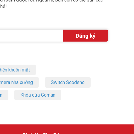
nhé!
iện khuôn mặt
amera nhà xưởng
Switch Scodeno
on
Khóa cửa Goman