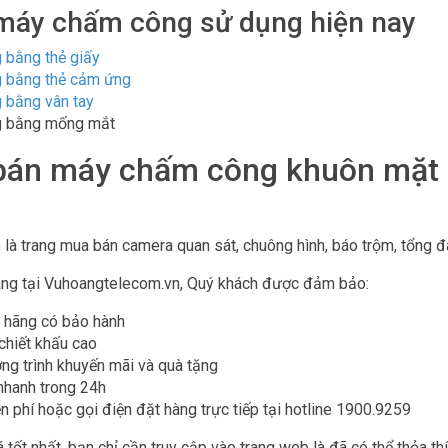
 máy chấm công sử dụng hiện nay
 bằng thẻ giấy
 bằng thẻ cảm ứng
 bằng vân tay
 bằng mống mắt
 bán máy chấm công khuôn mặt
m
là trang mua bán camera quan sát, chuông hình, báo trộm, tổng đà
ng tại Vuhoangtelecom.vn, Quý khách được đảm bảo:
 hãng có bảo hành
 chiết khấu cao
ng trình khuyến mãi và quà tặng
nhanh trong 24h
n phí hoặc gọi điện đặt hàng trực tiếp tại hotline 1900.9259
 tốt nhất, bạn chỉ cần truy cập vào trang web là đã có thể thỏa t