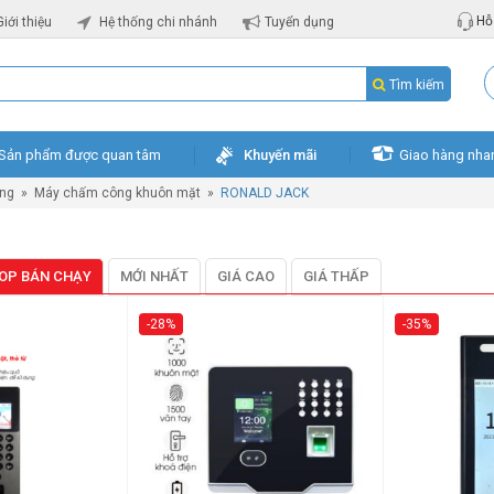
Hỗ 
Giới thiệu
Hệ thống chi nhánh
Tuyển dụng
Tìm kiếm
Sản phẩm được quan tâm
Khuyến mãi
Giao hàng nha
ng
»
Máy chấm công khuôn mặt
»
RONALD JACK
OP BÁN CHẠY
MỚI NHẤT
GIÁ CAO
GIÁ THẤP
-28%
-35%