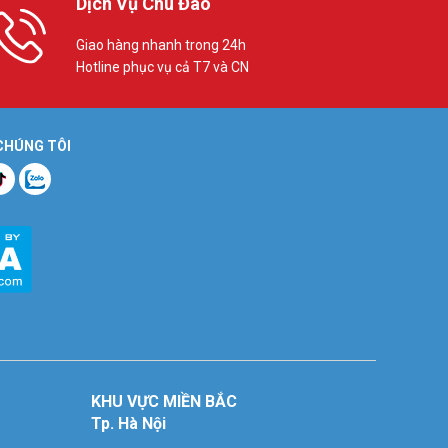
Dịch Vụ Chu Đáo
Giao hàng nhanh trong 24h
Hotline phục vụ cả T7 và CN
 CHÚNG TÔI
KHU VỰC MIỀN BẮC
Tp. Hà Nội