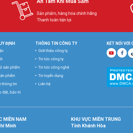
An Tâm Khi Mua Sắm
Sản phẩm, hàng hóa chính hãng
Thanh toán tiện lợi
UY ĐỊNH
THÔNG TIN CÔNG TY
KẾT NỐI VỚI
ận
Giới thiệu công ty
nh
Tin tức công ty
hử sản phẩm
Tin tức công nghệ
 sản phẩm
Tin tuyển dụng
 thông tin
Liên hệ
 đặt, bảo trì
C MIỀN NAM
KHU VỰC MIỀN TRUNG
Chí Minh
Tỉnh Khánh Hòa