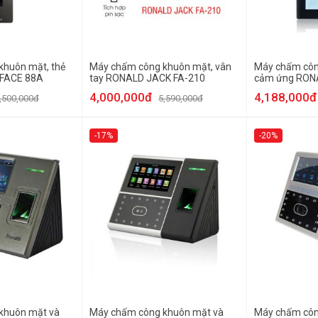
khuôn mặt, thẻ
Máy chấm công khuôn mặt, vân
Máy chấm côn
FACE 88A
tay RONALD JACK FA-210
cảm ứng RON
4,000,000đ
4,188,000đ
,500,000đ
5,590,000đ
-17%
-20%
khuôn mặt và
Máy chấm công khuôn mặt và
Máy chấm côn