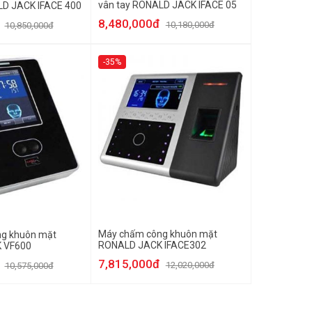
vân tay RONALD JACK IFACE 05
LD JACK IFACE 400
8,480,000đ
10,180,000đ
10,850,000đ
-35%
Máy chấm công khuôn mặt
g khuôn mặt
RONALD JACK IFACE302
 VF600
7,815,000đ
12,020,000đ
10,575,000đ