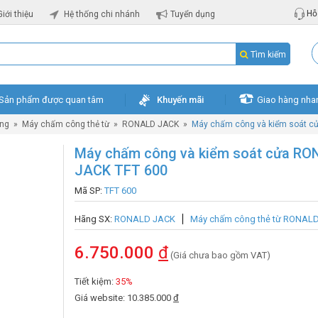
Hỗ 
Giới thiệu
Hệ thống chi nhánh
Tuyển dụng
Tìm kiếm
Sản phẩm được quan tâm
Khuyến mãi
Giao hàng nha
ng
»
Máy chấm công thẻ từ
»
RONALD JACK
»
Máy chấm công và kiểm soát c
Máy chấm công và kiểm soát cửa R
JACK TFT 600
Mã SP:
TFT 600
Hãng SX:
RONALD JACK
Máy chấm công thẻ từ RONAL
6.750.000
đ
(Giá chưa bao gồm VAT)
Tiết kiệm:
35%
Giá website: 10.385.000
đ