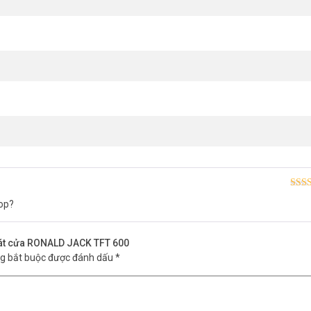
Được
op?
hạn
oát cửa RONALD JACK TFT 600
và kiểm soát cửa RONALD JACK TFT 600
ng bắt buộc được đánh dấu
*
600: Kiểm soát cửa ra vào.