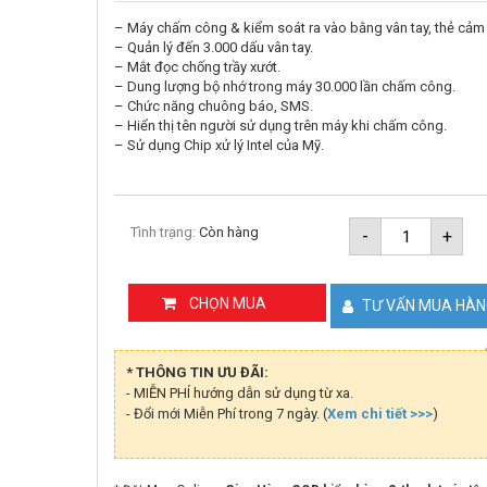
– Máy chấm công & kiểm soát ra vào bằng vân tay, thẻ cảm
– Quản lý đến 3.000 dấu vân tay.
– Mắt đọc chống trầy xướt.
– Dung lượng bộ nhớ trong máy 30.000 lần chấm công.
– Chức năng chuông báo, SMS.
– Hiển thị tên người sử dụng trên máy khi chấm công.
– Sử dụng Chip xử lý Intel của Mỹ.
Máy
Tình trạng:
Còn hàng
-
+
chấm
công
và
kiểm
CHỌN MUA
TƯ VẤN MUA HÀ
soát
cửa
RONALD
JACK
* THÔNG TIN ƯU ĐÃI:
TFT
- MIỄN PHÍ hướng dẫn sử dụng từ xa.
600
- Đổi mới Miễn Phí trong 7 ngày. (
Xem chi tiết >>>
số
)
lượng