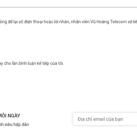
.
+ Password.
ng để lại số điện thoại hoặc lời nhắn, nhân viên Vũ Hoàng Telecom sẽ liê
ính).
SB.
y cho lần bình luận kế tiếp của tôi.
ệp:
g Việt nên rất dễ thao tác, sử dụng.
MỖI NGÀY
heo ca qui định, và số giờ làm thêm của nhân viên theo từng thời điểm.
 viên, dễ dàng quan sát giờ làm việc của từng nhân viên.
nh siêu hấp dẫn
c đánh giá sếp loại nhân viên.
 tăng ca.