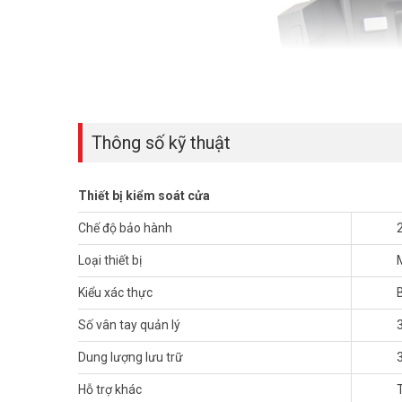
Thông số kỹ thuật
Thiết bị kiểm soát cửa
Chế độ bảo hành
Loại thiết bị
Kiểu xác thực
Số vân tay quản lý
Ưu điểm của RONALD JACK TFT600
Dung lượng lưu trữ
– Kết hợp sử dụng dấu vân tay & thẻ cảm ứng.
Hỗ trợ khác
– Bảo mật cao, hiển thị Tiếng Anh & Tiếng Việt.