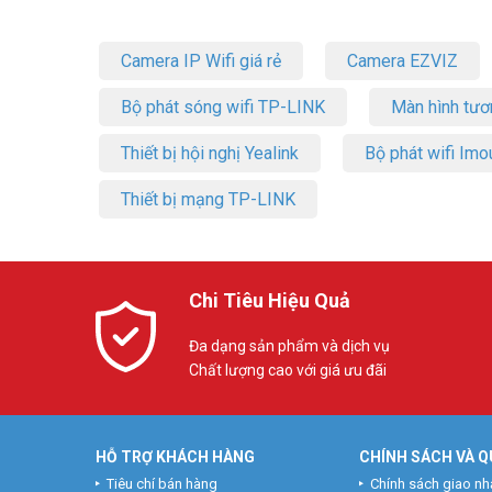
– Dễ dàng cài đặt thông số tự động khấu trừ thời gian ăn trư
– Hệ thống làm tròn theo thông số.
Camera IP Wifi giá rẻ
Camera EZVIZ
– Báo cáo dễ dàng chuyển đổi qua excel để thuận tiện cho 
– Phần mềm thân thiện, dễ sử dụng và có thể viết thêm t
Bộ phát sóng wifi TP-LINK
Màn hình tươ
– Phần mềm giao diện bằng tiếng Việt, có sách hướng dẫn 
Thiết bị hội nghị Yealink
Bộ phát wifi Imo
Đặt mua hàng Online ngay hôm nay để được hỗ trợ giá tốt
Thiết bị mạng TP-LINK
Chi Tiêu Hiệu Quả
Đa dạng sản phẩm và dịch vụ
Chất lượng cao với giá ưu đãi
HỖ TRỢ KHÁCH HÀNG
CHÍNH SÁCH VÀ Q
Tiêu chí bán hàng
Chính sách giao nh