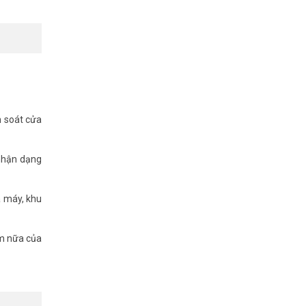
D màu TFT
m soát cửa
m soát cửa
nhận dạng
à máy, khu
ểm nữa của