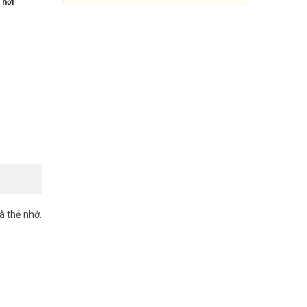
 nơi
à thẻ nhớ.
Máy chấm công và kiểm soát
cửa RONALD JACK TFT 600
6.750.000đ
10.385.000đ
Mua Ngay