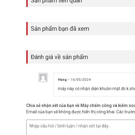
Sản phẩm liên quan
Sản phẩm bạn đã xem
Đánh giá về sản phẩm
Hùng
–
16/05/2024
máy này có nhận diện khuôn mặt đc k sh
Chia sẻ nhận xét của bạn về Máy chấm công và kiểm s
Thông số kỹ thuật máy chấm công 
Email của bạn sẽ không được hiển thị công khai.
Các trườ
– Máy chấm công vân tay + thẻ cảm ứng Ronald Jack TFT 
– Tính năng: Pin lưu điện kèm theo máy.