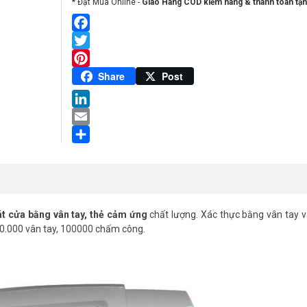
* Đặt Mua Online -
Giao Hàng COD kiểm hàng & thanh toán tận
Facebook
Twitter
Pinterest
Share
Post
LinkedIn
Email
Share
 cửa bằng vân tay, thẻ cảm ứng
chất lượng. Xác thực bằng vân tay v
10.000 vân tay, 100000 chấm công.