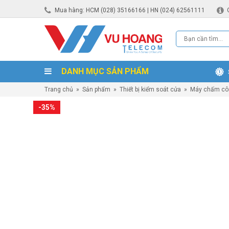
Mua hàng: HCM (028) 35166166 | HN (024) 62561111
DANH MỤC SẢN PHẨM
Trang chủ
»
Sản phẩm
»
Thiết bị kiểm soát cửa
»
Máy chấm cô
-35%