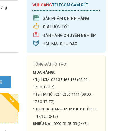
VUHOANG
TELECOM CAM KẾT
 ứng
SẢN PHẨM
CHÍNH HÃNG
GIÁ
LUÔN TỐT
BÁN HÀNG
CHUYÊN NGHIỆP
HẬU MÃI
CHU ĐÁO
TỔNG ĐÀI HỖ TRỢ:
MUA HÀNG:
* Tại HCM:
028 35 166 166
(08:00 –
NG
17:30, T2-T7)
* Tại HÀ NỘI:
024 6256 1111
(08:00 –
MỚI
17:30, T2-T7)
* Tại NHA TRANG:
0915 810 810
(08:00
– 17:30, T2-T7)
KHIẾU NẠI:
0902 51 53 55 (24/7)