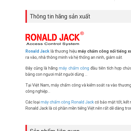
– Phần mềm quản lý tên nhân viên, số vân tay, giờ công chi
Thông tin hãng sản xuất
Máy chấm công RONALD JACK TFT 600 công suất cao chất
3.5 inch hiện rõ tên nhân viên. Máy chấm công có chức năn
Máy chấm công TFT 600
có chức năng
chấm công bằng
ra vào nên phù hợp cho văn phòng, công ty, nhà máy.
Ronald Jack
là thương hiệu
máy chấm công nổi tiếng xu
ra vào, nhà thông minh và hệ thống an ninh, giám sát.
Đây cũng là hãng
máy chấm công
đầu tiên tích hợp ch
bằng con ngươi mắt người dùng ...
Tại Việt Nam, máy chấm công và kiểm soát ra vào thươn
công nghiệp...
Các loại
máy chấm công Ronald Jack
có bảo mật tốt, kết 
Ronald Jack là có phần mền tiếng Việt nên rất dễ dàng tro