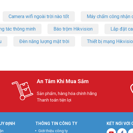
a, thời gian giải lao.
Camera wifi ngoài trời nào tốt
Máy chấm công nhận d
việc tính lương và các chức năng khác phù hợp với các mô hình của từng
heo yêu cầu của khách hàng.
ng tác thông minh
Báo trộm Hikvision
Lắp đặt c
chi tiết kèm hình ảnh minh họa bằng tiếng Việt.
u
Đèn năng lượng mặt trời
Thiết bị mạng Hikvisi
 nhất. Tham khảo thêm thông tin tại
Facebook Vuhoangtelecom
nhé.
An Tâm Khi Mua Sắm
Sản phẩm, hàng hóa chính hãng
Thanh toán tiện lợi
UY ĐỊNH
THÔNG TIN CÔNG TY
KẾT NỐI VỚI
ận
Giới thiệu công ty