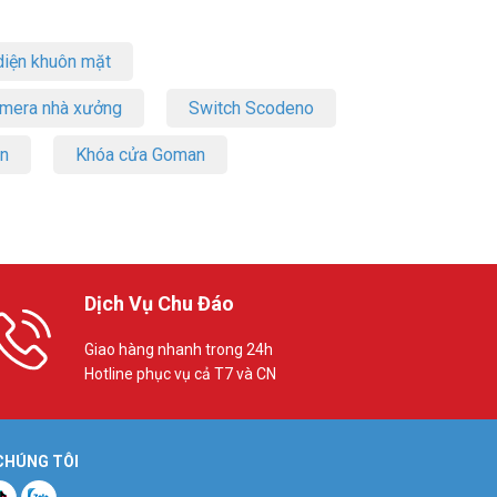
iện khuôn mặt
 công ty.
amera nhà xưởng
Switch Scodeno
on
Khóa cửa Goman
Dịch Vụ Chu Đáo
Giao hàng nhanh trong 24h
Hotline phục vụ cả T7 và CN
 CHÚNG TÔI