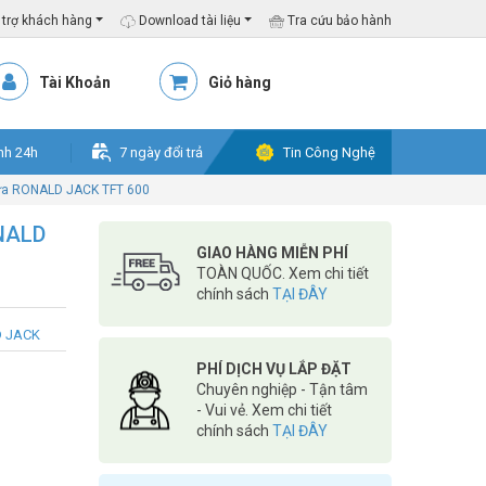
trợ khách hàng
Download tài liệu
Tra cứu bảo hành
Tài Khoản
Giỏ hàng
nh 24h
7 ngày đổi trả
Tin Công Nghệ
ửa RONALD JACK TFT 600
ONALD
GIAO HÀNG MIỄN PHÍ
TOÀN QUỐC. Xem chi tiết
chính sách
TẠI ĐÂY
D JACK
PHÍ DỊCH VỤ LẮP ĐẶT
Chuyên nghiệp - Tận tâm
- Vui vẻ. Xem chi tiết
chính sách
TẠI ĐÂY