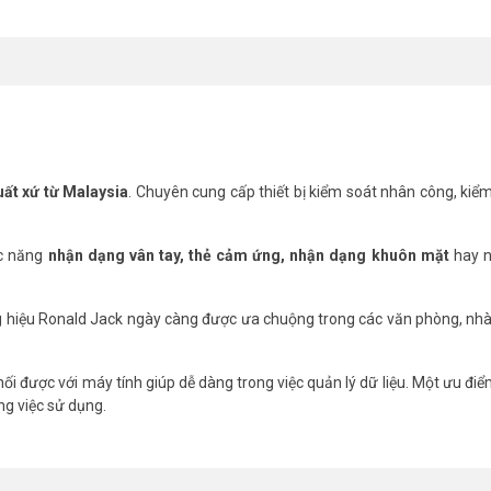
 tiết & tổng hợp…được xuất ra file Excel để tính lương…
 lượng tốt nhất hiện nay.
Ronald Jack TFT 600
có màn hình lớn LC
g nhập tên nhân viên trực tiếp trên máy.
 vân tay
, tốc độ nhận dạng vân tay cực nhạy. Kèm theo chức năng kiể
ất xứ từ Malaysia
. Chuyên cung cấp thiết bị kiểm soát nhân công, kiể
ức năng
nhận dạng vân tay, thẻ cảm ứng, nhận dạng khuôn mặt
hay 
g hiệu Ronald Jack ngày càng được ưa chuộng trong các văn phòng, nh
nối được với máy tính giúp dễ dàng trong việc quản lý dữ liệu. Một ưu đi
ng việc sử dụng.