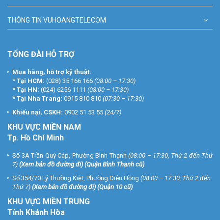
THÔNG TIN VUHOANGTELECOM
TỔNG ĐÀI HỖ TRỢ
Mua hàng, hỗ trợ kỹ thuật:
*
Tại HCM:
(028) 35 166 166
(08:00 – 17:30)
*
Tại HN:
(024) 6256 1111
(08:00 – 17:30)
*
Tại Nha Trang:
0915 810 810
(07:30 – 17:30)
Khiếu nại, CSKH:
0902 51 53 55
(24/7)
KHU
VỰC MIỀN NAM
Tp. Hồ Chí Minh
Số 3A Trần Quý Cáp, Phường Bình Thạnh
(08:00 – 17:30, Thứ 2 đến Thứ
7)
(
Xem bản đồ đường đi
) (Quận Bình Thạnh cũ)
Số 354/70 Lý Thường Kiệt, Phường Diên Hồng
(08:00 – 17:30, Thứ 2 đến
Thứ 7)
(
Xem bản đồ đường đi
) (Quận 10 cũ)
KHU VỰC MIỀN TRUNG
Tỉnh Khánh Hòa