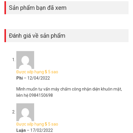
Sản phẩm bạn đã xem
Đánh giá về sản phẩm
Máy chấm công bằng vân tay DS K1A8503F có
dung lượng lớn
Máy chấm công vân tay
Hikvision DS-K1A8503F lấy được 1.000
dấu vân tay, 1.000 bản ghi và 1.000 lượt người. Các dữ liệu chấm
Được xếp hạng
5
5 sao
công được xử lý trong vài giây với thao tác vô cùng đơn giản. Sau
Phi
–
12/04/2022
đó, dữ liệu được lấy từ xa và truy xuất về máy chủ thông qua các
phần mềm tương ứng. Các dữ liệu chấm công sẽ được xử lý chỉ
Mình muốn tư vấn máy chấm công nhận diện khuôn mặt,
trong giây lát với thao tác vô cùng đơn giản.
liên hệ 0984150698
Hỗ trợ nhiều giao thức kết nối
Điều tạo nên ấn tượng của dòng máy này chính là hình thức tự
động chấm công. Kết hợp với hệ thống tự động tạo báo cáo dữ liệu
Được xếp hạng
5
5 sao
chấm công trong ngày. Quan trọng nhất là chức năng chấm công
Luận
–
17/02/2022
vân tay quang học, mang lại kết quả chính xác nhất.. Mặt sau sản