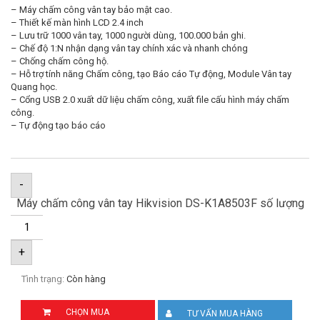
– Máy chấm công vân tay bảo mật cao.
– Thiết kế màn hình LCD 2.4 inch
– Lưu trữ 1000 vân tay, 1000 người dùng, 100.000 bản ghi.
– Chế độ 1:N nhận dạng vân tay chính xác và nhanh chóng
– Chống chấm công hộ.
– Hỗ trợ tính năng Chấm công, tạo Báo cáo Tự động, Module Vân tay
Quang học.
– Cổng USB 2.0 xuất dữ liệu chấm công, xuất file cấu hình máy chấm
công.
– Tự động tạo báo cáo
-
Máy chấm công vân tay Hikvision DS-K1A8503F số lượng
+
Tình trạng:
Còn hàng
CHỌN MUA
TƯ VẤN MUA HÀNG