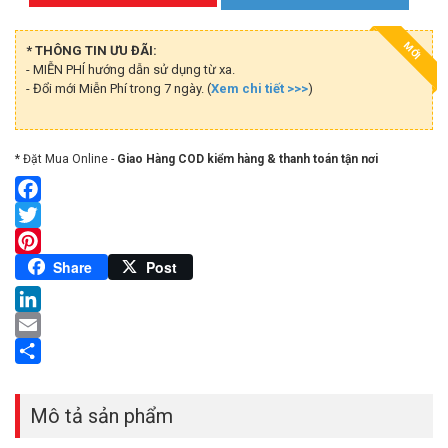
MỚI
* THÔNG TIN ƯU ĐÃI:
- MIỄN PHÍ hướng dẫn sử dụng từ xa.
- Đổi mới Miễn Phí trong 7 ngày. (
Xem chi tiết >>>
)
* Đặt Mua Online -
Giao Hàng COD kiểm hàng & thanh toán tận nơi
Facebook
Twitter
Pinterest
Share
Post
LinkedIn
Email
Share
Mô tả sản phẩm