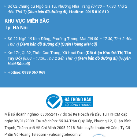
Số 02 Chung cư Ngô Gia Tự, Phường Nha Trang
(07:30 – 17:30, Thứ 2
đến Thứ 7)
(
Xem bản đồ đường đi
).
Hotline:
0915 810 810
KHU VỰC MIỀN BẮC
Tp. Hà Nội
Số 22 Ngõ 19 Kim Đồng, Phường Tương Mai
(08:00 – 17:30, Thứ 2 đến
Thứ 7)
(
Xem bản đồ đường đi
) (Quận Hoàng Mai cũ)
Km17+, QL32, Thôn Cao Trung, Xã Hoài Đức
(Đối diện Khu Đô Thị Tân
Tây Đô)
(8:00 – 17:30, Thứ 2 đến Thứ 7)
(
Xem bản đồ đường đi
) (Huyện
Hoài Đức cũ)
Hotline:
0989 067 969
Mã số doanh nghiệp: 0306524177 do Sở Kế Hoạch và Đầu Tư TP.HCM cấp
ngày 02/01/2009. Trụ sở chính: Số 3A Trần Quý Cáp, Phường 12, Quận Bình
Thạnh, Thành phố Hồ Chí Minh 2008-2018. Bản quyền thuộc về Công Ty Cổ
Phần Vũ Hoàng Telecom - vuhoangtelecom.vn