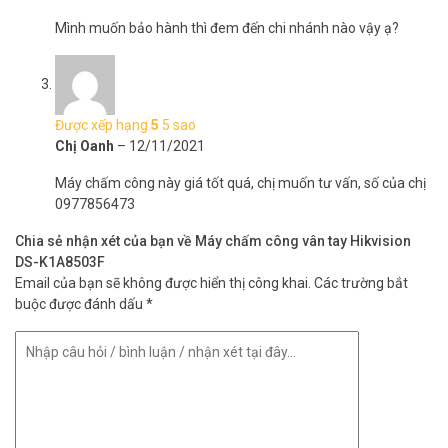
phẩm trang bị đầy đủ các cổng kết nối đa dạng: cổng USB, Mạng
Mình muốn bảo hành thì đem đến chi nhánh nào vậy ạ?
LAN, giúp kết nối nhanh chóng thuận tiện, hỗ trợ truy xuất dữ liệu về
máy chủ qua phầm mềm từ xa.
Sản phẩm đang có giá ưu đãi tốt và bảo hành chính hãng trên toàn
quốc tại
Vuhoangtelecom
.
Được xếp hạng
5
5 sao
Chị Oanh
–
12/11/2021
Phụ kiện đi kèm máy chấm công HIKVISION
DS-K1A8503F
Máy chấm công này giá tốt quá, chị muốn tư vấn, số của chị
0977856473
Đĩa CD
Dây kết nối
Chia sẻ nhận xét của bạn về Máy chấm công vân tay Hikvision
Dây cắm nguồn điện
DS-K1A8503F
Bộ ốc vít
Email của bạn sẽ không được hiển thị công khai.
Các trường bắt
Sách hướng dẫn sử dụng, lắp ráp và bảo quản thiết bị.
buộc được đánh dấu
*
Thông số kỹ thuật máy chấm công vân tay
Hikvision DS-K1A8503F
– Thiết kế màn hình LCD 2.4 inch
– Lưu trữ 1000 vân tay, 1000 users, 100.000 records.
– Hỗ trợ tính năng Chấm công, tạo Báo cáo Tự động, Module Vân