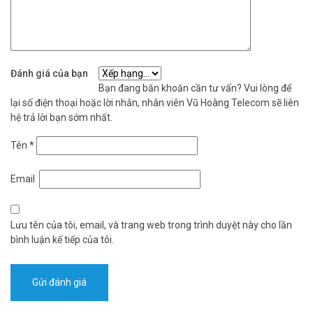
tay Quang học.
– Giao tiếp: TCP-IP 10/100Mbps, Ehome.
– Cổng USB 2.0 xuất dữ liệu chấm công, xuất file cấu hình máy
chấm công.
– Vị trí lắp đặt: Trong nhà
Đánh giá của bạn
– Nguồn cấp: 5VDC/1A
Bạn đang băn khoăn cần tư vấn? Vui lòng để
– Nhiệt độ hoạt động: -10 °C to +55 °C
lại số điện thoại hoặc lời nhắn, nhân viên Vũ Hoàng Telecom sẽ liên
– Kích thước: 140 mm × 155 mm × 30 mm
hệ trả lời bạn sớm nhất.
– Xuất xứ: Trung Quốc.
– Bảo hành: 24 tháng.
Tên
*
* Download:
Email
Datasheet Hikvision DS-K1T8003F
Firmware V1.2.3_build191120 for Hikvision DS-K1A8503F
Lưu tên của tôi, email, và trang web trong trình duyệt này cho lần
Sau khi nhiều doanh nghiệp đã được sử dụng và trải nghiệm về
bình luận kế tiếp của tôi.
thiết bị chấm công HIKVISION DS-K1A8503F
. Họ đều nhận định ra
những đặc điểm nổi bật của DS-K1A8503F như sau:
Tốc độ nhận dạng và xử lý dấu vân tay, thẻ từ vô cùng nhanh
chóng, chính xác và an toàn