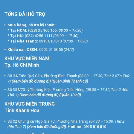
TỔNG ĐÀI HỖ TRỢ
Mua hàng, hỗ trợ kỹ thuật:
*
Tại HCM:
(028) 35 166 166
(08:00 – 17:30)
*
Tại HN:
(024) 6256 1111
(08:00 – 17:30)
*
Tại Nha Trang:
0915 810 810
(07:30 – 17:30)
Khiếu nại, CSKH:
0902 51 53 55
(24/7)
KHU
VỰC MIỀN NAM
Tp. Hồ Chí Minh
Số 3A Trần Quý Cáp, Phường Bình Thạnh
(08:00 – 17:30, Thứ 2 đến Thứ
7)
(
Xem bản đồ đường đi
) (Quận Bình Thạnh cũ)
Số 354/70 Lý Thường Kiệt, Phường Diên Hồng
(08:00 – 17:30, Thứ 2 đến
Thứ 7)
(
Xem bản đồ đường đi
) (Quận 10 cũ)
KHU VỰC MIỀN TRUNG
Tỉnh Khánh Hòa
Số 02 Chung cư Ngô Gia Tự, Phường Nha Trang
(07:30 – 15:30, Thứ 2
đến Thứ 7)
(
Xem bản đồ đường đi
).
Hotline:
0915 810 810