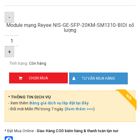
-
Module mạng Reyee NIS-GE-SFP-20KM-SM1310-BIDI số
lượng
+
Tình trạng:
Còn hàng
CHỌN MUA
TƯ VẤN MUA HÀNG
MỚI
* THÔNG TIN DỊCH VỤ
- Xem thêm
Bảng giá dịch vụ lắp đặt tại đây
- Đổi mới Miễn Phí trong 7 ngày. (
Xem thêm >>>
)
* Đặt Mua Online -
Giao Hàng COD kiểm hàng & thanh toán tận nơi