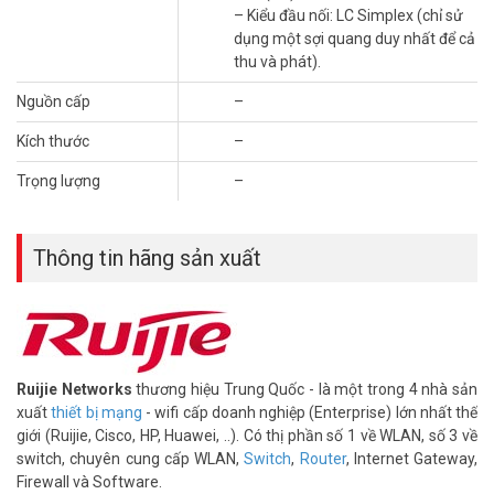
– Kiểu đầu nối: LC Simplex (chỉ sử
– Xuất xứ: Trung Quốc.
dụng một sợi quang duy nhất để cả
– Bảo hành: 5 năm.
thu và phát).
Module Reyee NIS-GE-SFP-20KM-SM1310-BIDI là giải pháp đáng
Nguồn cấp
–
tin cậy cho kết nối khoảng cách xa đến 20km. Liên hệ ngay
HOTLINE
1900.9259
để được hỗ trợ tốt nhất. Tham khảo thêm
Kích thước
–
thông tin tại
Facebook Vuhoangtelecom
nhé.
Trọng lượng
–
Thông tin hãng sản xuất
Ruijie Networks
thương hiệu Trung Quốc - là một trong 4 nhà sản
xuất
thiết bị mạng
- wifi cấp doanh nghiệp (Enterprise) lớn nhất thế
giới (Ruijie, Cisco, HP, Huawei, ..). Có thị phần số 1 về WLAN, số 3 về
switch, chuyên cung cấp WLAN,
Switch
,
Router
, Internet Gateway,
Firewall và Software.