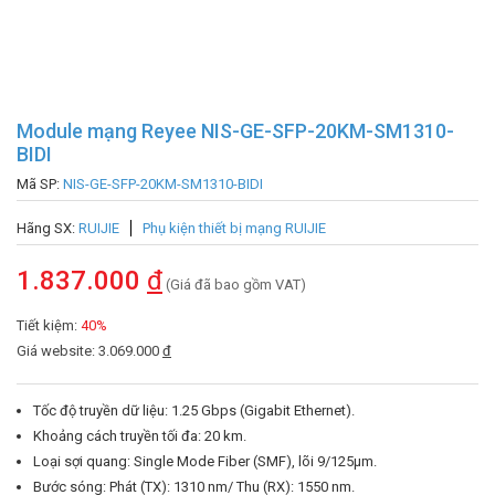
Module mạng Reyee NIS-GE-SFP-20KM-SM1310-
BIDI
Mã SP:
NIS-GE-SFP-20KM-SM1310-BIDI
Hãng SX:
RUIJIE
Phụ kiện thiết bị mạng RUIJIE
1.837.000
đ
(Giá đã bao gồm VAT)
Tiết kiệm:
40%
Giá website: 3.069.000
đ
Tốc độ truyền dữ liệu: 1.25 Gbps (Gigabit Ethernet).
Khoảng cách truyền tối đa: 20 km.
Loại sợi quang: Single Mode Fiber (SMF), lõi 9/125µm.
Bước sóng: Phát (TX): 1310 nm/ Thu (RX): 1550 nm.