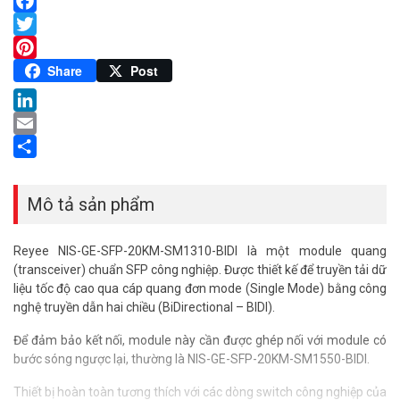
Facebook
Twitter
Pinterest
Share
Post
LinkedIn
Email
Share
Mô tả sản phẩm
Reyee NIS-GE-SFP-20KM-SM1310-BIDI là một module quang
(transceiver) chuẩn SFP công nghiệp. Được thiết kế để truyền tải dữ
liệu tốc độ cao qua cáp quang đơn mode (Single Mode) bằng công
nghệ truyền dẫn hai chiều (BiDirectional – BIDI).
Để đảm bảo kết nối, module này cần được ghép nối với module có
bước sóng ngược lại, thường là NIS-GE-SFP-20KM-SM1550-BIDI.
Thiết bị hoàn toàn tương thích với các dòng switch công nghiệp của