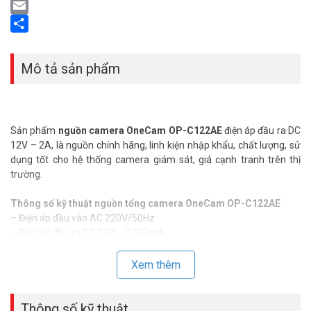
LinkedIn
Email
Share
Mô tả sản phẩm
Sản phẩm
nguồn camera OneCam OP-C122AE
điện áp đầu ra DC
12V – 2A, là nguồn chính hãng, linh kiện nhập khẩu, chất lượng, sử
dụng tốt cho hệ thống camera giám sát, giá cạnh tranh trên thị
trường.
Thông số kỹ thuật nguồn tổng camera OneCam OP-C122AE
– Điện áp đầu vào AC 220V/50Hz
– Điện áp đầu ra
DC 12V – 2.000mA
– Chuyên sử dụng cho các loại camera quan sát thông dụng tại
Việt Nam.
Xem thêm
– Hàng chính hãng, chất lượng ổn định
Chúng tôi đảm bảo sản phẩm
nguồn camera quan sát
chính hãng,
Thông số kỹ thuật