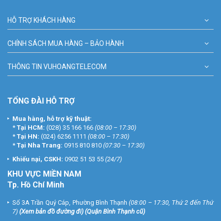
HỖ TRỢ KHÁCH HÀNG
CHÍNH SÁCH MUA HÀNG – BẢO HÀNH
THÔNG TIN VUHOANGTELECOM
TỔNG ĐÀI HỖ TRỢ
Mua hàng, hỗ trợ kỹ thuật:
*
Tại HCM:
(028) 35 166 166
(08:00 – 17:30)
*
Tại HN:
(024) 6256 1111
(08:00 – 17:30)
*
Tại Nha Trang:
0915 810 810
(07:30 – 17:30)
Khiếu nại, CSKH:
0902 51 53 55
(24/7)
KHU
VỰC MIỀN NAM
Tp. Hồ Chí Minh
Số 3A Trần Quý Cáp, Phường Bình Thạnh
(08:00 – 17:30, Thứ 2 đến Thứ
7)
(
Xem bản đồ đường đi
) (Quận Bình Thạnh cũ)