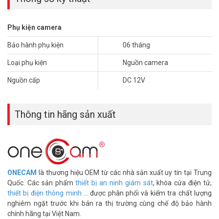
chất lượng tốt,
mới nhất, quý khách hàng vui lòng truy cập website
www.vuhoangtelecom.vn
hoặc liên hệ đặt hàng mua qua điện
thoại
HOTLINE 1900 9259 – (028) 35 166 166 – (028) 3962 5555 –
Phụ kiện camera
(024) 6256 1111 – (024) 3273 6666
để được hỗ trợ giá tốt nhất.
Bảo hành phụ kiện
06 tháng
Tham khảo các kênh thông tin khác tại Vuhoangtelecom:
Loại phụ kiện
Nguồn camera
–
Facebook:
https://www.facebook.com/phanphoicameratoanquoc/
Nguồn cấp
DC 12V
– Youtube:
https://www.youtube.com/c/VuhoangTVChannel
– Google Plus:
https://plus.google.com/u/0/+VuhoangTelecom46
Thông tin hãng sản xuất
ONECAM
là thương hiệu OEM từ các nhà sản xuất uy tín tại Trung
Quốc. Các sản phẩm
thiết bị an ninh giám sát
, khóa cửa điện tử,
thiết bị điện thông minh
... được phân phối và kiểm tra chất lượng
nghiêm ngặt trước khi bán ra thị trường cùng chế độ bảo hành
chính hãng tại Việt Nam.