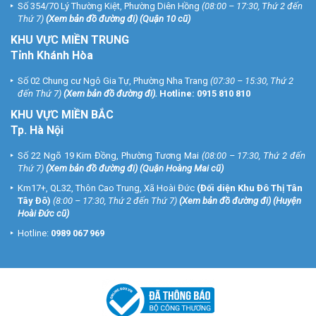
Số 354/70 Lý Thường Kiệt, Phường Diên Hồng
(08:00 – 17:30, Thứ 2 đến
Thứ 7)
(
Xem bản đồ đường đi
) (Quận 10 cũ)
KHU VỰC MIỀN TRUNG
Tỉnh Khánh Hòa
Số 02 Chung cư Ngô Gia Tự, Phường Nha Trang
(07:30 – 15:30, Thứ 2
đến Thứ 7)
(
Xem bản đồ đường đi
).
Hotline:
0915 810 810
KHU VỰC MIỀN BẮC
Tp. Hà Nội
Số 22 Ngõ 19 Kim Đồng, Phường Tương Mai
(08:00 – 17:30, Thứ 2 đến
Thứ 7)
(
Xem bản đồ đường đi
) (Quận Hoàng Mai cũ)
Km17+, QL32, Thôn Cao Trung, Xã Hoài Đức
(Đối diện Khu Đô Thị Tân
Tây Đô)
(8:00 – 17:30, Thứ 2 đến Thứ 7)
(
Xem bản đồ đường đi
) (Huyện
Hoài Đức cũ)
Hotline:
0989 067 969