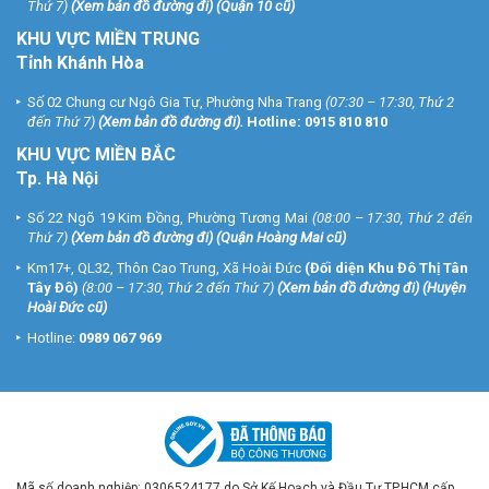
Thứ 7)
(
Xem bản đồ đường đi
) (Quận 10 cũ)
KHU VỰC MIỀN TRUNG
Tỉnh Khánh Hòa
Số 02 Chung cư Ngô Gia Tự, Phường Nha Trang
(07:30 – 17:30, Thứ 2
đến Thứ 7)
(
Xem bản đồ đường đi
).
Hotline:
0915 810 810
KHU VỰC MIỀN BẮC
Tp. Hà Nội
Số 22 Ngõ 19 Kim Đồng, Phường Tương Mai
(08:00 – 17:30, Thứ 2 đến
Thứ 7)
(
Xem bản đồ đường đi
) (Quận Hoàng Mai cũ)
Km17+, QL32, Thôn Cao Trung, Xã Hoài Đức
(Đối diện Khu Đô Thị Tân
Tây Đô)
(8:00 – 17:30, Thứ 2 đến Thứ 7)
(
Xem bản đồ đường đi
) (Huyện
Hoài Đức cũ)
Hotline:
0989 067 969
Mã số doanh nghiệp: 0306524177 do Sở Kế Hoạch và Đầu Tư TP.HCM cấp