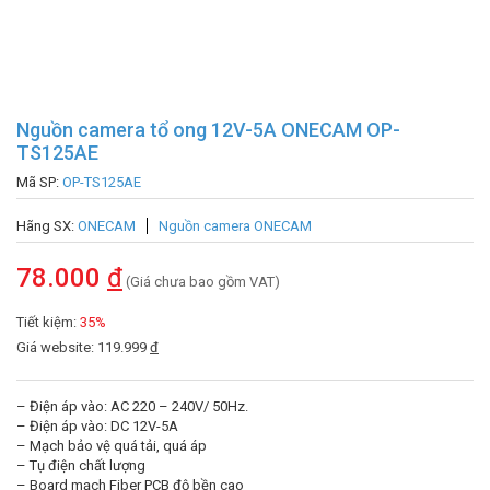
Nguồn camera tổ ong 12V-5A ONECAM OP-
TS125AE
Mã SP:
OP-TS125AE
Hãng SX:
ONECAM
Nguồn camera ONECAM
78.000
đ
(Giá chưa bao gồm VAT)
Tiết kiệm:
35%
Giá website: 119.999
đ
– Điện áp vào: AC 220 – 240V/ 50Hz.
– Điện áp vào: DC 12V-5A
– Mạch bảo vệ quá tải, quá áp
– Tụ điện chất lượng
– Board mạch Fiber PCB độ bền cao