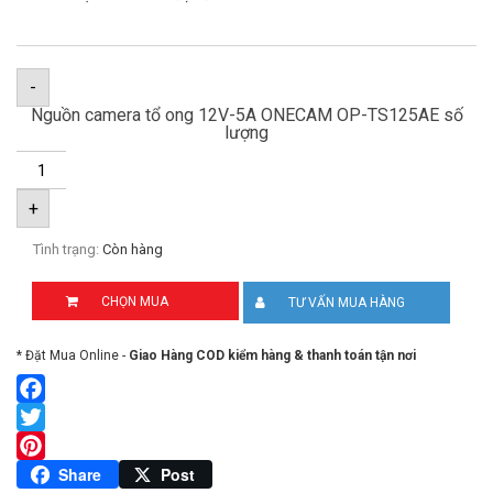
-
Nguồn camera tổ ong 12V-5A ONECAM OP-TS125AE số
lượng
+
Tình trạng:
Còn hàng
CHỌN MUA
TƯ VẤN MUA HÀNG
* Đặt Mua Online -
Giao Hàng COD kiểm hàng & thanh toán tận nơi
Facebook
Twitter
Pinterest
Share
Post