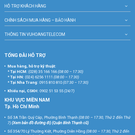
HỖ TRỢ KHÁCH HÀNG
CHÍNH SÁCH MUA HÀNG – BẢO HÀNH
THÔNG TIN VUHOANGTELECOM
TỔNG ĐÀI HỖ TRỢ
Mua hàng, hỗ trợ kỹ thuật:
*
Tại HCM:
(028) 35 166 166
(08:00 – 17:30)
*
Tại HN:
(024) 6256 1111
(08:00 – 17:30)
*
Tại Nha Trang:
0915 810 810
(07:30 – 17:30)
Khiếu nại, CSKH:
0902 51 53 55
(24/7)
KHU
VỰC MIỀN NAM
Tp. Hồ Chí Minh
Số 3A Trần Quý Cáp, Phường Bình Thạnh
(08:00 – 17:30, Thứ 2 đến Thứ
7)
(
Xem bản đồ đường đi
) (Quận Bình Thạnh cũ)
Số 354/70 Lý Thường Kiệt, Phường Diên Hồng
(08:00 – 17:30, Thứ 2 đến