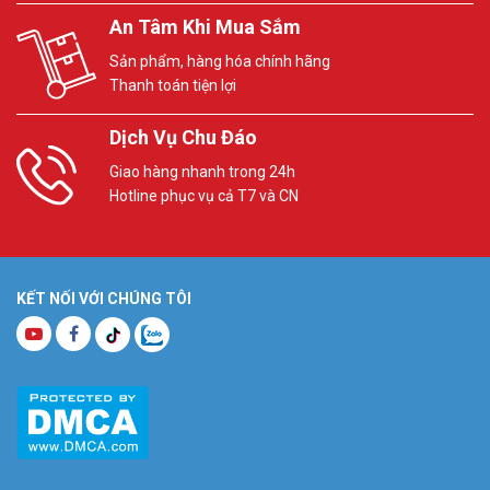
An Tâm Khi Mua Sắm
Sản phẩm, hàng hóa chính hãng
Thanh toán tiện lợi
Dịch Vụ Chu Đáo
Giao hàng nhanh trong 24h
Hotline phục vụ cả T7 và CN
KẾT NỐI VỚI CHÚNG TÔI