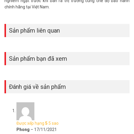
nghiêm ngặt trước khi bán ra thị trường cùng chế độ bảo hành
Quý khách có nhu cầu tư vấn và
giá bán nguồn camera ONECAM
chính hãng tại Việt Nam.
xin vui lòng liên hệ Hotline 1900.9259 để được hỗ trợ ưu đãi tốt
nhất.
Tham khảo các kênh thông tin khác:
Sản phẩm liên quan
– Facebook:
https://www.facebook.com/vuhoangtelecom/
– Youtube:
https://www.youtube.com/c/VuhoangTVChannel
– Website
www.vuhoangtelecom.vn
Sản phẩm bạn đã xem
Đánh giá về sản phẩm
Được xếp hạng
5
5 sao
Phong
–
17/11/2021