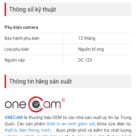
Thông số kỹ thuật
Phụ kiện camera
Ưu điểm nguồn camera ONECAM OP-TS125AE:
– Tiết kiệm thời gian đấu nối
Bảo hành phụ kiện
12 tháng
– Dễ dàng thay thế khi xảy ra sự cố nhất là đối với các vị trí camera
Loại phụ kiện
Nguồn tổ ong
lắp đặt trên cao và địa hình phức tạp
– Chạy đồng thời cho nhiều camera, tính ổn định cao, ít hỏng.
Nguồn cấp
DC 12V
– Tiết kiệm chi phí khi lắp nhiều camera.
Thông số kỹ thuật nguồn tổ ong ONECAM OP-
Thông tin hãng sản xuất
TS125AE
– Điện áp vào: AC 220 – 240V/ 50Hz.
– Điện áp vào: DC 12V-5A
– Mạch bảo vệ quá tải, quá áp
– Tụ điện chất lượng
– Board mạch Fiber PCB độ bền cao
ONECAM
là thương hiệu OEM từ các nhà sản xuất uy tín tại Trung
– Xuất xứ: Trung Quốc
Quốc. Các sản phẩm
thiết bị an ninh giám sát
, khóa cửa điện tử,
– Bảo hành: 12 tháng
thiết bị điện thông minh
... được phân phối và kiểm tra chất lượng