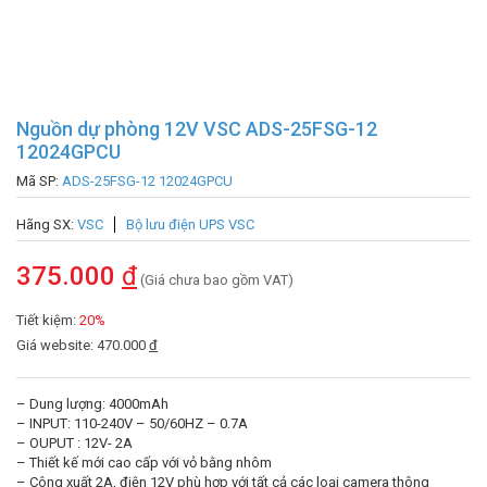
Nguồn dự phòng 12V VSC ADS-25FSG-12
12024GPCU
Mã SP:
ADS-25FSG-12 12024GPCU
Hãng SX:
VSC
Bộ lưu điện UPS VSC
375.000
đ
(Giá chưa bao gồm VAT)
Tiết kiệm:
20%
Giá website: 470.000
đ
– Dung lượng: 4000mAh
– INPUT: 110-240V – 50/60HZ – 0.7A
– OUPUT : 12V- 2A
– Thiết kế mới cao cấp với vỏ bằng nhôm
– Công xuất 2A, điện 12V phù hợp với tất cả các loại camera thông