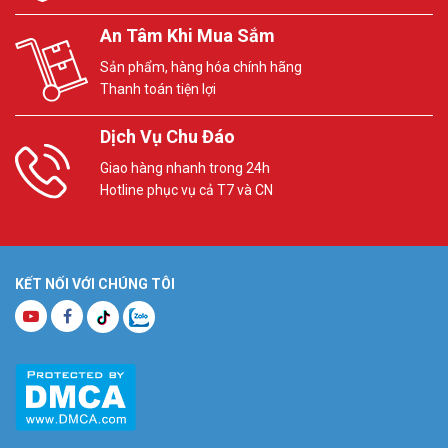
An Tâm Khi Mua Sắm
Sản phẩm, hàng hóa chính hãng
Thanh toán tiện lợi
Dịch Vụ Chu Đáo
Giao hàng nhanh trong 24h
Hotline phục vụ cả T7 và CN
KẾT NỐI VỚI CHÚNG TÔI