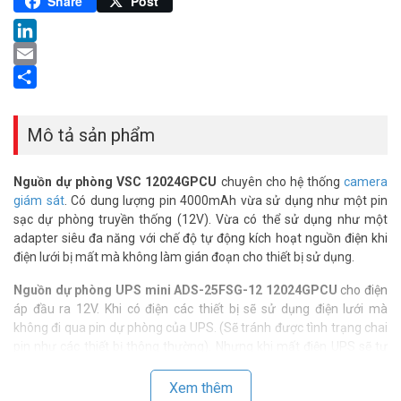
Pinterest
Share
Post
LinkedIn
Email
Share
Mô tả sản phẩm
Nguồn dự phòng VSC 12024GPCU
chuyên cho hệ thống
camera
giám sát
. Có dung lượng pin 4000mAh vừa sử dụng như một pin
sạc dự phòng truyền thống (12V). Vừa có thể sử dụng như một
adapter siêu đa năng với chế độ tự động kích hoạt nguồn điện khi
điện lưới bị mất mà không làm gián đoạn cho thiết bị sử dụng.
Nguồn dự phòng UPS mini ADS-25FSG-12 12024GPCU
cho điện
áp đầu ra 12V. Khi có điện các thiết bị sẽ sử dụng điện lưới mà
không đi qua pin dự phòng của UPS. (Sẽ tránh được tình trạng chai
pin như các thiết bị thông thường). Nhưng khi mất điện UPS sẽ tự
động kích hoạt ngay lập tức và các thiết bị của bạn vẫn đảm bảo
hoạt động mà không bị gián đoạn.
Xem thêm