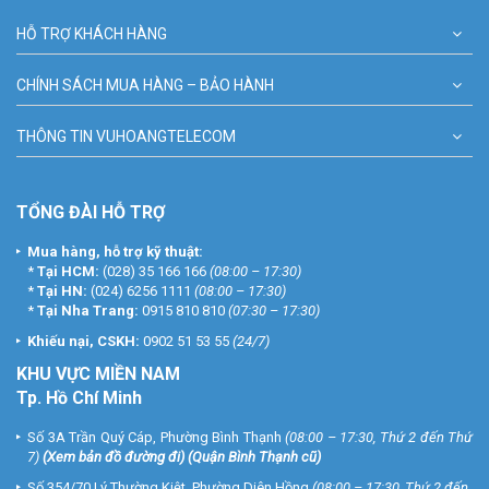
HỖ TRỢ KHÁCH HÀNG
CHÍNH SÁCH MUA HÀNG – BẢO HÀNH
THÔNG TIN VUHOANGTELECOM
TỔNG ĐÀI HỖ TRỢ
Mua hàng, hỗ trợ kỹ thuật:
*
Tại HCM:
(028) 35 166 166
(08:00 – 17:30)
*
Tại HN:
(024) 6256 1111
(08:00 – 17:30)
*
Tại Nha Trang:
0915 810 810
(07:30 – 17:30)
Khiếu nại, CSKH:
0902 51 53 55
(24/7)
KHU
VỰC MIỀN NAM
Tp. Hồ Chí Minh
Số 3A Trần Quý Cáp, Phường Bình Thạnh
(08:00 – 17:30, Thứ 2 đến Thứ
7)
(
Xem bản đồ đường đi
) (Quận Bình Thạnh cũ)
Số 354/70 Lý Thường Kiệt, Phường Diên Hồng
(08:00 – 17:30, Thứ 2 đến