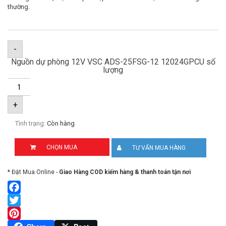
thường.
-
Nguồn dự phòng 12V VSC ADS-25FSG-12 12024GPCU số
lượng
+
Tình trạng:
Còn hàng
CHỌN MUA
TƯ VẤN MUA HÀNG
* Đặt Mua Online -
Giao Hàng COD kiểm hàng & thanh toán tận nơi
Facebook
Twitter