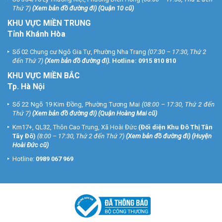
Thứ 7)
(
Xem bản đồ đường đi
) (Quận 10 cũ)
KHU VỰC MIỀN TRUNG
Tỉnh Khánh Hòa
Số 02 Chung cư Ngô Gia Tự, Phường Nha Trang
(07:30 – 17:30, Thứ 2
đến Thứ 7)
(
Xem bản đồ đường đi
).
Hotline:
0915 810 810
KHU VỰC MIỀN BẮC
Tp. Hà Nội
Số 22 Ngõ 19 Kim Đồng, Phường Tương Mai
(08:00 – 17:30, Thứ 2 đến
Thứ 7)
(
Xem bản đồ đường đi
) (Quận Hoàng Mai cũ)
Km17+, QL32, Thôn Cao Trung, Xã Hoài Đức
(Đối diện Khu Đô Thị Tân
Tây Đô)
(8:00 – 17:30, Thứ 2 đến Thứ 7)
(
Xem bản đồ đường đi
) (Huyện
Hoài Đức cũ)
Hotline:
0989 067 969