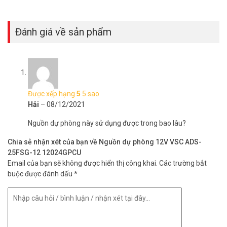
– Thiết kế mới cao cấp với vỏ bằng nhôm
– Công xuất 2A, điện 12V phù hợp với tất cả các loại camera thông
Đánh giá về sản phẩm
thường.
– Không lo mất dữ liệu khi bị can thiệp hoạc cắt điện
– Sử dụng pin – nâng cao hiệu xuất nạp xả, an toàn không gây
cháy nổ
– Sử dụng đa mục đích cho các loại converter, modem, switch
dùng điện 12
Được xếp hạng
5
5 sao
– Bảo hành: 12 tháng
Hải
–
08/12/2021
– Kích thước: Dài 18 x Rộng 8.8 x sâu 4.2 cm
Nguồn dự phòng này sử dụng được trong bao lâu?
Sản phẩm nguồn dự phòng 4000mAh đang bán giá tốt tại Vũ
Hoàng. Chúng tôi cam kết hàng chính hãng 100%. Để biết thêm
Chia sẻ nhận xét của bạn về Nguồn dự phòng 12V VSC ADS-
thông tin chi tiết xin liên hệ hotline 1900 9259 để được hỗ trợ.
25FSG-12 12024GPCU
Email của bạn sẽ không được hiển thị công khai.
Các trường bắt
Hoặc truy cập tham khảo tại website
https://vuhoangtelecom.vn
buộc được đánh dấu
*