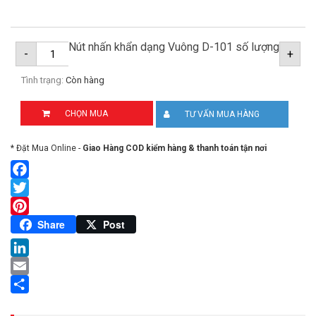
Nút nhấn khẩn dạng Vuông D-101 số lượng
-
+
Tình trạng:
Còn hàng
CHỌN MUA
TƯ VẤN MUA HÀNG
* Đặt Mua Online -
Giao Hàng COD kiểm hàng & thanh toán tận nơi
Facebook
Twitter
Pinterest
Share
Post
LinkedIn
Email
Share