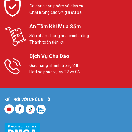
Đa dạng sản phẩm và dịch vụ
Chất lượng cao với giá ưu đãi
An Tâm Khi Mua Sắm
Sản phẩm, hàng hóa chính hãng
Thanh toán tiện lợi
Dịch Vụ Chu Đáo
Giao hàng nhanh trong 24h
Hotline phục vụ cả T7 và CN
KẾT NỐI VỚI CHÚNG TÔI