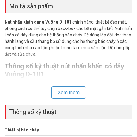
Mô tả sản phẩm
Nút nhấn khẩn dạng Vuông D-101
chính hãng, thiết kế đẹp mắt,
phong cách có thể tùy chọn back-box cho bề mặt gắn kết. Nút nhấn
khẩn có dây dùng cho hệ thống báo cháy. Dễ dàng lắp đặt dọc theo
hành lang và cầu thang bộ sử dụng cho hệ thống báo cháy ở các
công trình nhà cao tầng hoặc trung tâm mua sắm lớn. Dễ dàng lắp
đặt và sửa chữa.
Thông số kỹ thuật nút nhấn khẩn có dây
Vuông D-101
– Nút nhấn khẩn có dây
– Thiết kế dạng Vuông.
Xem thêm
– Dùng trong hệ thống báo cháy 12/24V DC.
– Loại nút nhấn (không bể kính) dụng cụ reset với khóa.
– Xuất xứ: ASIA
Thông số kỹ thuật
– Bảo hành 12 tháng
Để cập nhật thông tin giá nút nhấn D-101 mới nhất, quý khách
Thiết bị báo cháy
hàng vui lòng liên hệ HOTLINE 1900 9259 để được hỗ trợ tốt nhất.