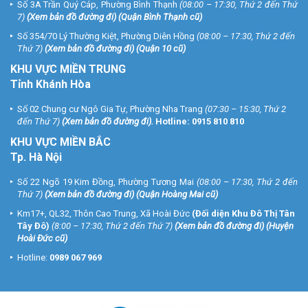
Số 3A Trần Quý Cáp, Phường Bình Thạnh
(08:00 – 17:30, Thứ 2 đến Thứ
7)
(
Xem bản đồ đường đi
) (Quận Bình Thạnh cũ)
Số 354/70 Lý Thường Kiệt, Phường Diên Hồng
(08:00 – 17:30, Thứ 2 đến
Thứ 7)
(
Xem bản đồ đường đi
) (Quận 10 cũ)
KHU VỰC MIỀN TRUNG
Tỉnh Khánh Hòa
Số 02 Chung cư Ngô Gia Tự, Phường Nha Trang
(07:30 – 15:30, Thứ 2
đến Thứ 7)
(
Xem bản đồ đường đi
).
Hotline:
0915 810 810
KHU VỰC MIỀN BẮC
Tp. Hà Nội
Số 22 Ngõ 19 Kim Đồng, Phường Tương Mai
(08:00 – 17:30, Thứ 2 đến
Thứ 7)
(
Xem bản đồ đường đi
) (Quận Hoàng Mai cũ)
Km17+, QL32, Thôn Cao Trung, Xã Hoài Đức
(Đối diện Khu Đô Thị Tân
Tây Đô)
(8:00 – 17:30, Thứ 2 đến Thứ 7)
(
Xem bản đồ đường đi
) (Huyện
Hoài Đức cũ)
Hotline:
0989 067 969