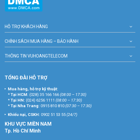
HỖ TRỢ KHÁCH HÀNG
CHÍNH SÁCH MUA HÀNG – BẢO HÀNH
THÔNG TIN VUHOANGTELECOM
TỔNG ĐÀI HỖ TRỢ
Mua hàng, hỗ trợ kỹ thuật:
*
Tại HCM:
(028) 35 166 166
(08:00 – 17:30)
*
Tại HN:
(024) 6256 1111
(08:00 – 17:30)
*
Tại Nha Trang:
0915 810 810
(07:30 – 17:30)
Khiếu nại, CSKH:
0902 51 53 55
(24/7)
KHU
VỰC MIỀN NAM
Tp. Hồ Chí Minh