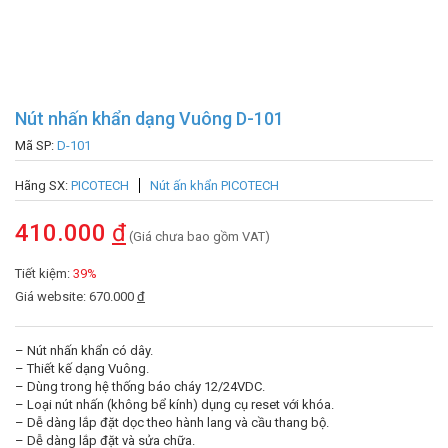
Nút nhấn khẩn dạng Vuông D-101
Mã SP:
D-101
Hãng SX:
PICOTECH
Nút ấn khẩn PICOTECH
410.000
đ
(Giá chưa bao gồm VAT)
Tiết kiệm:
39%
Giá website: 670.000
đ
– Nút nhấn khẩn có dây.
– Thiết kế dạng Vuông.
– Dùng trong hệ thống báo cháy 12/24VDC.
– Loại nút nhấn (không bể kính) dụng cụ reset với khóa.
– Dễ dàng lắp đặt dọc theo hành lang và cầu thang bộ.
– Dễ dàng lắp đặt và sửa chữa.