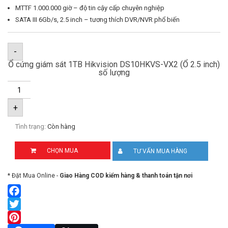
MTTF 1.000.000 giờ – độ tin cậy cấp chuyên nghiệp
SATA III 6Gb/s, 2.5 inch – tương thích DVR/NVR phổ biến
-
Ổ cứng giám sát 1TB Hikvision DS10HKVS-VX2 (Ổ 2.5 inch)
số lượng
+
Tình trạng:
Còn hàng
CHỌN MUA
TƯ VẤN MUA HÀNG
* Đặt Mua Online -
Giao Hàng COD kiểm hàng & thanh toán tận nơi
Facebook
Twitter