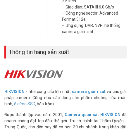
2.5 inch
– Giao diện: SATA III 6.0 Gb/s
– Công nghệ sector: Advanced
Format 512e
– Ứng dụng: DVR, NVR, hệ thống
camera giám sát
Thông tin hãng sản xuất
Ứng Dụng Phù Hợp Của HDD Giám Sát
DS10HKVS-VX2
Ổ cứng DS10HKVS-VX2 được thiết kế để lắp vào DVR, NVR và các
HIKVISION
- nhà cung cấp lớn nhất
camera giám sát
và các giải
hệ thống camera an ninh chuyên dụng. Phù hợp triển khai tại văn
pháp camera. Cũng như các dòng sản phẩm chuông cửa màn
phòng, cửa hàng, chung cư, kho xưởng và tòa nhà thương mại. Chế
hình,
ổ cứng SSD
, báo trộm ...
độ ghi 24/7 đảm bảo không bỏ sót sự kiện quan trọng bất kể thời
điểm nào trong ngày.
Được thành lập vào năm 2001,
Camera quan sát HIKVISION
đã
nhanh chóng đạt top đầu thế giới. Trụ sở chính tại Thẩm Quyến -
Kích thước 2.5 inch và giao diện SATA III giúp lắp đặt dễ dàng vào
Trung Quốc, cho đến nay đã có hơn 30 chi nhánh trong khắp đất
hầu hết đầu ghi hình trên thị trường. Không cần cấu hình phức tạp