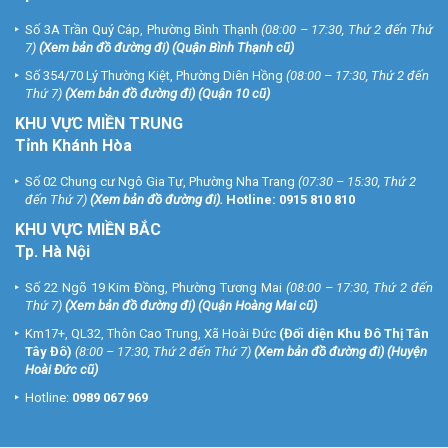
Số 3A Trần Quý Cáp, Phường Bình Thạnh
(08:00 – 17:30, Thứ 2 đến Thứ
7)
(
Xem bản đồ đường đi
) (Quận Bình Thạnh cũ)
Số 354/70 Lý Thường Kiệt, Phường Diên Hồng
(08:00 – 17:30, Thứ 2 đến
Thứ 7)
(
Xem bản đồ đường đi
) (Quận 10 cũ)
KHU VỰC MIỀN TRUNG
Tỉnh Khánh Hòa
Số 02 Chung cư Ngô Gia Tự, Phường Nha Trang
(07:30 – 15:30, Thứ 2
đến Thứ 7)
(
Xem bản đồ đường đi
).
Hotline:
0915 810 810
KHU VỰC MIỀN BẮC
Tp. Hà Nội
Số 22 Ngõ 19 Kim Đồng, Phường Tương Mai
(08:00 – 17:30, Thứ 2 đến
Thứ 7)
(
Xem bản đồ đường đi
) (Quận Hoàng Mai cũ)
Km17+, QL32, Thôn Cao Trung, Xã Hoài Đức
(Đối diện Khu Đô Thị Tân
Tây Đô)
(8:00 – 17:30, Thứ 2 đến Thứ 7)
(
Xem bản đồ đường đi
) (Huyện
Hoài Đức cũ)
Hotline:
0989 067 969