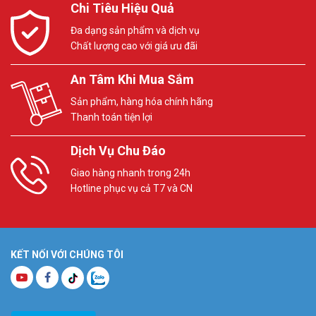
Chi Tiêu Hiệu Quả
Đa dạng sản phẩm và dịch vụ
Chất lượng cao với giá ưu đãi
An Tâm Khi Mua Sắm
Sản phẩm, hàng hóa chính hãng
Thanh toán tiện lợi
Dịch Vụ Chu Đáo
Giao hàng nhanh trong 24h
Hotline phục vụ cả T7 và CN
KẾT NỐI VỚI CHÚNG TÔI