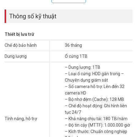
Thông số kỹ thuật
Thiết bị lưu trữ
Chế độ bảo hành
36 tháng
HDD Giám Sát 1TB – Tại Sao Không Dùng
Dung lượng
Ổ cứng 1TB
Ổ Cứng Thông Thường Cho Camera?
– Dung lượng: 1TB
Nhiều đơn vị lắp camera an ninh nhưng dùng ổ cứng máy tính
– Loại ổ cứng: HDD gắn trong –
thông thường để lưu trữ. Ổ thường không được thiết kế cho ghi hình
Chuyên dụng giám sát
liên tục – dễ hỏng sớm, mất dữ liệu và gây gián đoạn giám sát
– Số camera hỗ trợ: Lên đến 32
đúng lúc cần nhất.
camera HD
– Bộ nhớ đệm (Cache): 128 MB
Ổ cứng 1TB Hikvision 2.5inch DS10HKVS-VX2
giải quyết đúng
– Chế độ hoạt động: Ghi hình liên
vấn đề đó. Đây là HDD chuyên dụng giám sát được tối ưu cho chế
tục 24/7
độ ghi liên tục 24/7. Khả năng chịu tải 180TB/năm và độ tin cậy
Tính năng, hỗ trợ
– Khả năng chịu tải: 180 TB/năm
MTTF 1.000.000 giờ đảm bảo hệ thống hoạt động ổn định dài hạn.
– Độ tin cậy (MTTF): 1.000.000 giờ
– Kích thước: Chuẩn công nghiệp