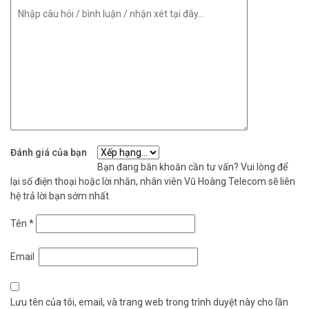
Đánh giá của bạn
Thông số kỹ thuật ổ cứng giám sát 1TB
Bạn đang băn khoăn cần tư vấn? Vui lòng để
Hikvision DS10HKVS-VX2
lại số điện thoại hoặc lời nhắn, nhân viên Vũ Hoàng Telecom sẽ liên
hệ trả lời bạn sớm nhất.
– Model DS-10HKVS-VX2
– Dung lượng: 1TB
Tên
*
– Loại ổ cứng: HDD gắn trong – Chuyên dụng giám sát
– Số camera hỗ trợ: Lên đến 32 camera HD
Email
– Bộ nhớ đệm (Cache): 128 MB
– Chế độ hoạt động: Ghi hình liên tục 24/7
– Khả năng chịu tải: 180 TB/năm
Lưu tên của tôi, email, và trang web trong trình duyệt này cho lần
– Độ tin cậy (MTTF): 1.000.000 giờ