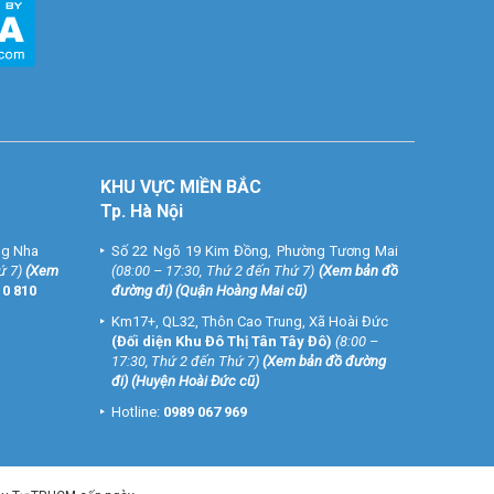
KHU VỰC MIỀN BẮC
Tp. Hà Nội
ng Nha
Số 22 Ngõ 19 Kim Đồng, Phường Tương Mai
ứ 7)
(
Xem
(08:00 – 17:30, Thứ 2 đến Thứ 7)
(
Xem bản đồ
10 810
đường đi
) (Quận Hoàng Mai cũ)
Km17+, QL32, Thôn Cao Trung, Xã Hoài Đức
(Đối diện Khu Đô Thị Tân Tây Đô)
(8:00 –
17:30, Thứ 2 đến Thứ 7)
(
Xem bản đồ đường
đi
) (Huyện Hoài Đức cũ)
Hotline:
0989 067 969