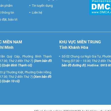
 sản phẩm
Tin tuyển dụng
 thông tin
Liên hệ
 đặt, bảo trì
C MIỀN NAM
KHU VỰC MIỀN TRUNG
Chí Minh
Tỉnh Khánh Hòa
rần Quý Cáp, Phường Bình Thạnh
Số 02 Chung cư Ngô Gia Tự, Phườ
 17:30, Thứ 2 đến Thứ 7)
(
Xem bản đồ
Trang
(07:30 – 15:30, Thứ 2 đến Th
) (Quận Bình Thạnh cũ)
bản đồ đường đi
).
Hotline:
0915 8
0 Lý Thường Kiệt, Phường Diên Hồng
 17:30, Thứ 2 đến Thứ 7)
(
Xem bản đồ
) (Quận 10 cũ)