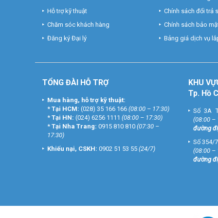
Hỗ trợ kỹ thuật
Chính sách đổi trả
Chăm sóc khách hàng
Chính sách bảo mật
Đăng ký Đại lý
Bảng giá dịch vụ lắp
TỔNG ĐÀI HỖ TRỢ
KHU
VỰ
Tp. Hồ 
Mua hàng, hỗ trợ kỹ thuật:
*
Tại HCM:
(028) 35 166 166
(08:00 – 17:30)
Số 3A T
*
Tại HN:
(024) 6256 1111
(08:00 – 17:30)
(08:00 –
*
Tại Nha Trang:
0915 810 810
(07:30 –
đường đi
17:30)
Số 354/7
Khiếu nại, CSKH:
0902 51 53 55
(24/7)
(08:00 –
đường đi