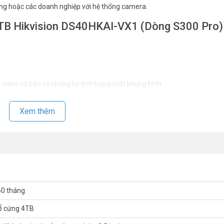
ng hoặc các doanh nghiệp với hệ thống camera.
 4TB Hikvision DS40HKAI-VX1 (Dòng S300 Pro)
ideo và bảo vệ chống lại tình trạng mất khung hình
ăm
Xem thêm
 nhất. Tham khảo thêm thông tin tại
Facebook Vuhoangtelecom
nhé.
60 tháng
Ổ cứng 4TB