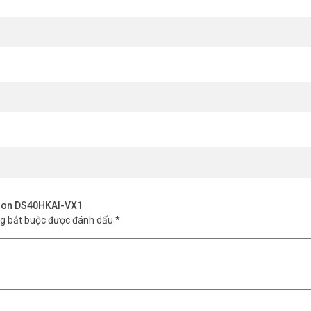
ision DS40HKAI-VX1
ng bắt buộc được đánh dấu
*