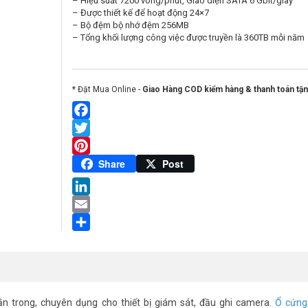
– Hiệu suất 7200 vòng/phút, Giao diện SATA 6 Gbit/giây
– Được thiết kế để hoạt động 24×7
– Bộ đệm bộ nhớ đệm 256MB
– Tổng khối lượng công việc được truyền là 360TB mỗi năm
* Đặt Mua Online -
Giao Hàng COD kiểm hàng & thanh toán tận
Facebook
Twitter
Pinterest
Share
Post
LinkedIn
Email
Share
n trong, chuyên dụng cho thiết bị giám sát, đầu ghi camera.
Ổ cứng