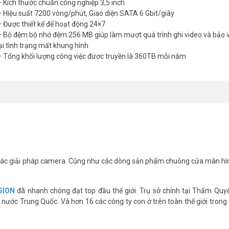
– Kích thước chuẩn công nghiệp 3,5 inch
– Hiệu suất 7200 vòng/phút, Giao diện SATA 6 Gbit/giây
– Được thiết kế để hoạt động 24×7
– Bộ đệm bộ nhớ đệm 256 MB giúp làm mượt quá trình ghi video và bảo 
lại tình trạng mất khung hình
– Tổng khối lượng công việc được truyền là 360TB mỗi năm
ác giải pháp camera. Cũng như các dòng sản phẩm chuông cửa màn hì
SION
đã nhanh chóng đạt top đầu thế giới. Trụ sở chính tại Thẩm Quy
nước Trung Quốc. Và hơn 16 các công ty con ở trên toàn thế giới trong 