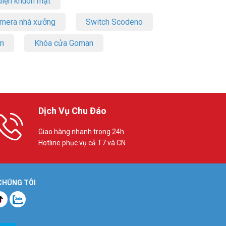
iện khuôn mặt
amera nhà xưởng
Switch Scodeno
on
Khóa cửa Goman
Dịch Vụ Chu Đáo
Giao hàng nhanh trong 24h
Hotline phục vụ cả T7 và CN
 CHÚNG TÔI