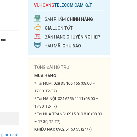
VUHOANG
TELECOM CAM KẾT
SẢN PHẨM
CHÍNH HÃNG
GIÁ
LUÔN TỐT
BÁN HÀNG
CHUYÊN NGHIỆP
 nơi
HẬU MÃI
CHU ĐÁO
TỔNG ĐÀI HỖ TRỢ:
MUA HÀNG:
* Tại HCM:
028 35 166 166
(08:00 –
17:30, T2-T7)
* Tại HÀ NỘI:
024 6256 1111
(08:00 –
17:30, T2-T7)
* Tại NHA TRANG:
0915 810 810
(08:00
– 17:30, T2-T7)
KHIẾU NẠI:
0902 51 53 55 (24/7)
 giám sát