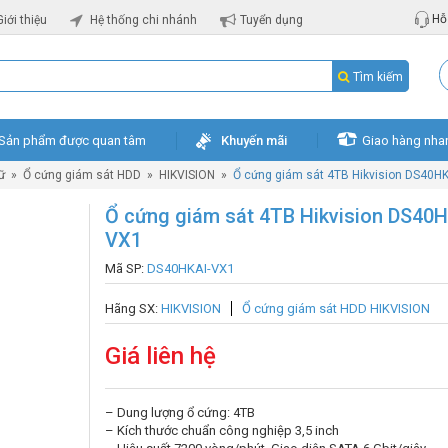
Hỗ 
Giới thiệu
Hệ thống chi nhánh
Tuyển dụng
Tìm kiếm
Sản phẩm được quan tâm
Khuyến mãi
Giao hàng nha
rữ
»
Ổ cứng giám sát HDD
»
HIKVISION
»
Ổ cứng giám sát 4TB Hikvision DS40H
Ổ cứng giám sát 4TB Hikvision DS40H
VX1
Mã SP:
DS40HKAI-VX1
Hãng SX:
HIKVISION
Ổ cứng giám sát HDD HIKVISION
Giá liên hệ
– Dung lượng ổ cứng: 4TB
– Kích thước chuẩn công nghiệp 3,5 inch