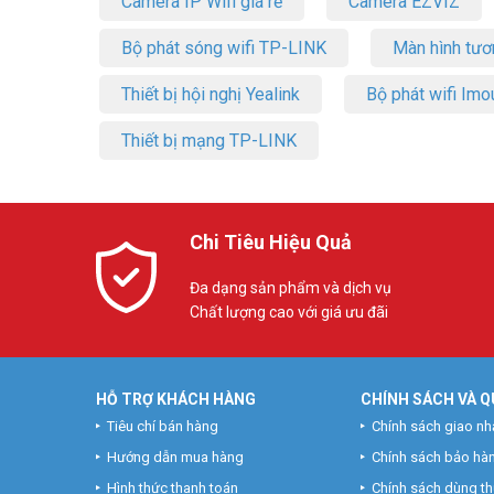
Camera IP Wifi giá rẻ
Camera EZVIZ
Bộ phát sóng wifi TP-LINK
Màn hình tươ
Thiết bị hội nghị Yealink
Bộ phát wifi Imo
Thiết bị mạng TP-LINK
Chi Tiêu Hiệu Quả
Đa dạng sản phẩm và dịch vụ
Chất lượng cao với giá ưu đãi
HỖ TRỢ KHÁCH HÀNG
CHÍNH SÁCH VÀ Q
Tiêu chí bán hàng
Chính sách giao nh
Hướng dẫn mua hàng
Chính sách bảo hà
Hình thức thanh toán
Chính sách dùng t