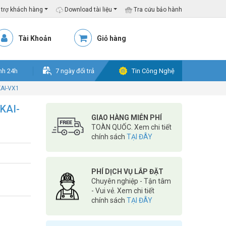
trợ khách hàng
Download tài liệu
Tra cứu bảo hành
Tài Khoản
Giỏ hàng
nh 24h
7 ngày đổi trả
Tin Công Nghệ
KAI-VX1
KAI-
GIAO HÀNG MIỄN PHÍ
TOÀN QUỐC. Xem chi tiết
chính sách
TẠI ĐÂY
PHÍ DỊCH VỤ LẮP ĐẶT
Chuyên nghiệp - Tận tâm
- Vui vẻ. Xem chi tiết
chính sách
TẠI ĐÂY