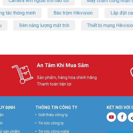
Camera wifi ngoài trời nào tốt
Máy chấm công nhận d
ng tác thông minh
Báo trộm Hikvision
Lắp đặt c
u
Đèn năng lượng mặt trời
Thiết bị mạng Hikvisi
An Tâm Khi Mua Sắm
Sản phẩm, hàng hóa chính hãng
Thanh toán tiện lợi
UY ĐỊNH
THÔNG TIN CÔNG TY
KẾT NỐI VỚI
ận
Giới thiệu công ty
nh
Tin tức công ty
hử sản phẩm
Tin tức công nghệ