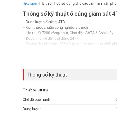
Hikvision
4TB thích hợp sử dụng cho các cá nhân, văn phò
Thông số kỹ thuật ổ cứng giám sát
– Dung lượng ổ cứng: 4TB
– Kích thước chuẩn công nghiệp 3,5 inch
– Hiệu suất 7200 vòng/phút, Giao diện SATA 6 Gbit/giây
– Được thiết kế để hoạt động 24×7
– Bộ đệm bộ nhớ đệm 256MB giúp làm mượt quá trình ghi v
– Tổng khối lượng công việc được truyền là 360TB mỗi n
– Xuất xứ thương hiệu Trung Quốc
– Bảo hành 60 tháng.
Đặt mua hàng Online ngay hôm nay để được hỗ trợ giá tốt
Thông số kỹ thuật
Thiết bị lưu trữ
Chế độ bảo hành
Dung lượng