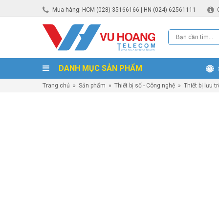
Mua hàng: HCM (028) 35166166 | HN (024) 62561111
DANH MỤC SẢN PHẨM
Trang chủ
»
Sản phẩm
»
Thiết bị số - Công nghệ
»
Thiết bị lưu t