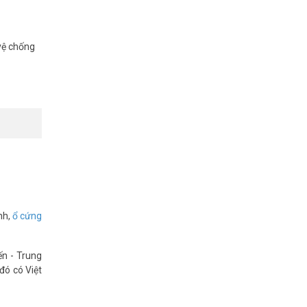
vệ chống
nh,
ổ cứng
ến - Trung
đó có Việt