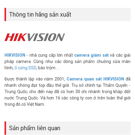
– Bảo hành: 3 năm.
>> Xem thêm:
Thiết bị lưu trữ
|
Thiết bị số – Công nghệ
|
Ổ cứng
Thông tin hãng sản xuất
SSD cho camera
Lưu ý:
Tốc độ ghi và đọc phụ thuộc vào phần cần thiết bị như main,
cáp tín hiệu,…
– Hàng chính hãng bảo hành 36 tháng 1 đổi 1
Để cập nhật thông tin giá ổ cứng SSD HIKVISION mới nhất, quý
HIKVISION
- nhà cung cấp lớn nhất
camera giám sát
và các giải
khách hàng vui lòng liên hệ HOTLINE 1900 9259 để được hỗ trợ tốt
pháp camera. Cũng như các dòng sản phẩm chuông cửa màn
nhất.
hình,
ổ cứng SSD
, báo trộm ...
Tham khảo các kênh thông tin khác:
Được thành lập vào năm 2001,
Camera quan sát HIKVISION
đã
– Facebook:
https://www.facebook.com/vuhoangtelecom/
nhanh chóng đạt top đầu thế giới. Trụ sở chính tại Thẩm Quyến -
– Youtube:
https://www.youtube.com/c/VuhoangTVChannel
Trung Quốc, cho đến nay đã có hơn 30 chi nhánh trong khắp đất
– Website:
https://vuhoangtelecom.vn/
nước Trung Quốc. Và hơn 16 các công ty con ở trên toàn thế giới
trong đó có Việt Nam.
Sản phẩm liên quan