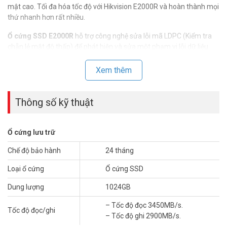
mật cao. Tối đa hóa tốc độ với Hikvision E2000R và hoàn thành mọi
thứ nhanh hơn rất nhiều.
Ổ cứng SSD E2000R
hỗ trợ công nghệ sửa lỗi mã LDPC (Kiểm tra
chẵn lẻ mật độ thấp) để phát hiện và sửa một phạm vi lỗi dữ liệu
rộng hơn để truyền dữ liệu chính xác hơn và tuổi thọ SSD dài hơn.
Xem thêm
Thông số kỹ thuật ổ cứng Internal SSD
1024GB HIKVISION HS-SSD-
E2000R(STD)/1024G/WX
Thông số kỹ thuật
– Hãng sản xuất: Hikvision
– Model: E2000R.
Ổ cứng lưu trữ
– Dòng PCIe Consumer SSD.
– Dung lượng: 1024GB.
Chế độ bảo hành
24 tháng
– Bảo mật dữ liệu cao.
Loại ổ cứng
Ổ cứng SSD
– Nhỏ và di động, dễ cài đặt.
– PCIe Gen 3 x 4, NVMe.
Dung lượng
1024GB
– Tốc độ đọc 3450MB/s.
– Tốc độ ghi 2900MB/s.
– Tốc độ đọc 3450MB/s.
Tốc độ đọc/ghi
– Nhiệt độ làm việc: 0~ 70 °C.
– Tốc độ ghi 2900MB/s.
– Kích thước: 80.15 mm × 22.15 mm × 2.38 mm.