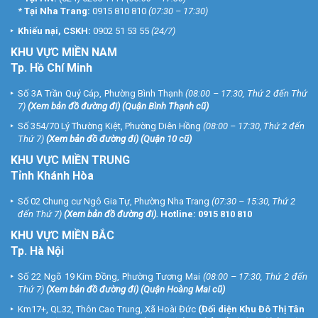
*
Tại Nha Trang:
0915 810 810
(07:30 – 17:30)
Khiếu nại, CSKH:
0902 51 53 55
(24/7)
KHU
VỰC MIỀN NAM
Tp. Hồ Chí Minh
Số 3A Trần Quý Cáp, Phường Bình Thạnh
(08:00 – 17:30, Thứ 2 đến Thứ
7)
(
Xem bản đồ đường đi
) (Quận Bình Thạnh cũ)
Số 354/70 Lý Thường Kiệt, Phường Diên Hồng
(08:00 – 17:30, Thứ 2 đến
Thứ 7)
(
Xem bản đồ đường đi
) (Quận 10 cũ)
KHU VỰC MIỀN TRUNG
Tỉnh Khánh Hòa
Số 02 Chung cư Ngô Gia Tự, Phường Nha Trang
(07:30 – 15:30, Thứ 2
đến Thứ 7)
(
Xem bản đồ đường đi
).
Hotline:
0915 810 810
KHU VỰC MIỀN BẮC
Tp. Hà Nội
Số 22 Ngõ 19 Kim Đồng, Phường Tương Mai
(08:00 – 17:30, Thứ 2 đến
Thứ 7)
(
Xem bản đồ đường đi
) (Quận Hoàng Mai cũ)
Km17+, QL32, Thôn Cao Trung, Xã Hoài Đức
(Đối diện Khu Đô Thị Tân