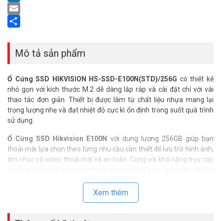
LinkedIn
Email
Share
Mô tả sản phẩm
Ổ Cứng SSD HIKVISION HS-SSD-E100N(STD)/256G
có thiết kế
nhỏ gọn với kích thước M.2 dễ dàng lắp ráp và cài đặt chỉ với vài
thao tác đơn giản. Thiết bị được làm từ chất liệu nhựa mang lại
trọng lượng nhẹ và đạt nhiệt độ cực kì ổn định trong suốt quá trình
sử dụng.
Ổ Cứng SSD Hikvision E100N
với dung lượng 256GB giúp bạn
thoải mái lựa chọn theo từng nhu cầu cần thiết để lưu trữ hình ảnh,
âm nhạc và video thoải mái và an toàn. Cùng với khả năng truy cập
cơ sở dữ liệu của bạn cực nhanh giúp bạn tiết kiệm thời gian và làm
được nhiều việc hơn.
Xem thêm
Series E100N cho hiệu năng cao
Ổ Cứng SSD Hikvision E100N mang đến cho bạn tốc độ đọc lên tới