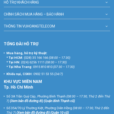
HỖ TRỢ KHÁCH HÀNG
CHÍNH SÁCH MUA HÀNG – BẢO HÀNH
THÔNG TIN VUHOANGTELECOM
TỔNG ĐÀI HỖ TRỢ
Mua hàng, hỗ trợ kỹ thuật:
*
Tại HCM:
(028) 35 166 166
(08:00 – 17:30)
*
Tại HN:
(024) 6256 1111
(08:00 – 17:30)
*
Tại Nha Trang:
0915 810 810
(07:30 – 17:30)
Khiếu nại, CSKH:
0902 51 53 55
(24/7)
KHU
VỰC MIỀN NAM
Tp. Hồ Chí Minh
Số 3A Trần Quý Cáp, Phường Bình Thạnh
(08:00 – 17:30, Thứ 2 đến Thứ
7)
(
Xem bản đồ đường đi
) (Quận Bình Thạnh cũ)
Số 354/70 Lý Thường Kiệt, Phường Diên Hồng
(08:00 – 17:30, Thứ 2 đến
Thứ 7)
(
Xem bản đồ đường đi
) (Quận 10 cũ)