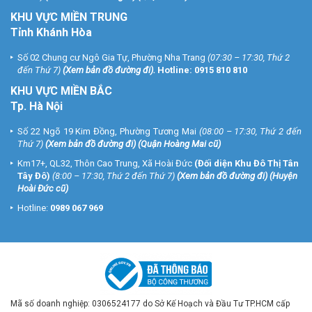
KHU VỰC MIỀN TRUNG
Tỉnh Khánh Hòa
Số 02 Chung cư Ngô Gia Tự, Phường Nha Trang
(07:30 – 17:30, Thứ 2
đến Thứ 7)
(
Xem bản đồ đường đi
).
Hotline:
0915 810 810
KHU VỰC MIỀN BẮC
Tp. Hà Nội
Số 22 Ngõ 19 Kim Đồng, Phường Tương Mai
(08:00 – 17:30, Thứ 2 đến
Thứ 7)
(
Xem bản đồ đường đi
) (Quận Hoàng Mai cũ)
Km17+, QL32, Thôn Cao Trung, Xã Hoài Đức
(Đối diện Khu Đô Thị Tân
Tây Đô)
(8:00 – 17:30, Thứ 2 đến Thứ 7)
(
Xem bản đồ đường đi
) (Huyện
Hoài Đức cũ)
Hotline:
0989 067 969
Mã số doanh nghiệp: 0306524177 do Sở Kế Hoạch và Đầu Tư TP.HCM cấp