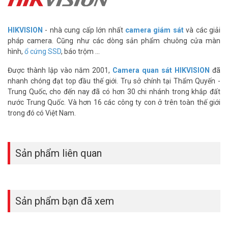
– Chip nhớ NAND tiết kiệm điện và độ ổn định cao.
– Bảo vệ an toàn dữ liệu.
– Chống rung, chống Shock và hoạt động cực êm.
HIKVISION
- nhà cung cấp lớn nhất
camera giám sát
và các giải
– Cơ chế giám sát S.M.A.R.T.
pháp camera. Cũng như các dòng sản phẩm chuông cửa màn
– Supports the SATA 3.1 interface.
hình,
ổ cứng SSD
, báo trộm ...
– Chip 3D TLC vỏ nhôm tĩnh điện.
Được thành lập vào năm 2001,
Camera quan sát HIKVISION
đã
– Kích thước: M.2
nhanh chóng đạt top đầu thế giới. Trụ sở chính tại Thẩm Quyến -
– MTBF: 1,500,000 giờ.
Trung Quốc, cho đến nay đã có hơn 30 chi nhánh trong khắp đất
– TBW: 35TB.
nước Trung Quốc. Và hơn 16 các công ty con ở trên toàn thế giới
Lưu ý:
Tốc độ ghi và đọc phụ thuộc vào phần cần thiết bị như main,
trong đó có Việt Nam.
cáp tín hiệu,…
– Hàng chính hãng bảo hành 36 tháng 1 đổi 1
Đặt mua ngay HIKVISION HS-SSD-E100N(STD)/256G xin vui lòng
Sản phẩm liên quan
liên hệ HOTLINE
1900.9259
để được hỗ trợ tốt nhất. Tham khảo
thêm thông tin tại
Facebook Vuhoangtelecom
nhé.
Sản phẩm bạn đã xem