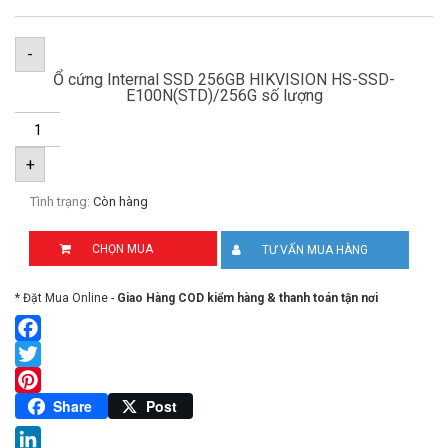
-
Ổ cứng Internal SSD 256GB HIKVISION HS-SSD-
E100N(STD)/256G số lượng
+
Tình trạng:
Còn hàng
CHỌN MUA
TƯ VẤN MUA HÀNG
* Đặt Mua Online -
Giao Hàng COD kiểm hàng & thanh toán tận nơi
Facebook
Twitter
Pinterest
Share
Post